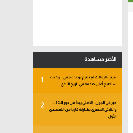
الأكثر مشاهدة
بيزيرا: الزمالك لم يلتزم بوعده معي.. وكنت
1
سأصبح أغلى صفقة في تاريخ النادي
خبر في الجول - الأهلي يبدأ من دور الـ 32..
2
والثلاثي المصري يشارك قاريا من التمهيدي
الأول