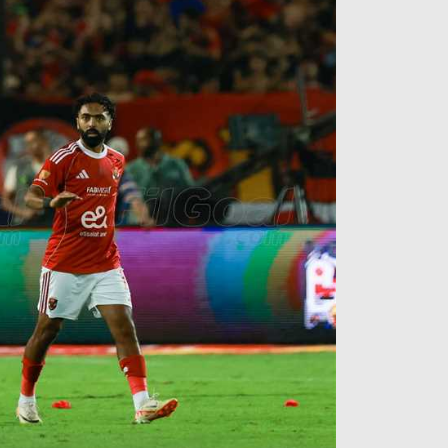
آراء حرة
الدوري ا
ركن الألعاب
دوري أبطا
دوري أبطا
كل البطولات