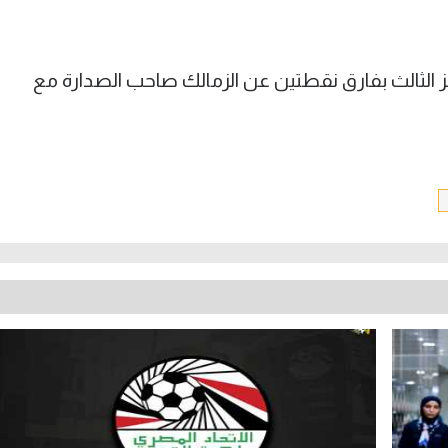
لأهلي للنقطة 15 في المركز الثالث بفارق نقطتين عن الزمالك صاحب الصدارة مع