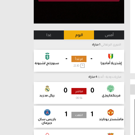
أمس
اليوم
غدا
الدوري البرتغالي
1 مباراة
-
-
لم تبدأ
إشتريلا أمادورا
سبورتنج لشبونة
22:30
مباريات ودية - أندية
4 مباراة
0
0
مباشر
فرينكفاروزي
ريال مدريد
00:57
1
1
انتهت
مانشستر يونايتد
باريس سان
جيرمان