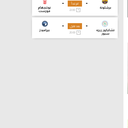
-
-
لم تبدأ
برشلونة
نوتنجهام
22:00
فورست
-
-
بعد قليل
تشايكور ريزه
بيراميدز
20:00
سبور