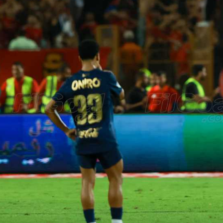
آسيا
دوري أبطال أوروبا
لسعودي للمحترفين
أمريكا
القسم الثاني
ل أوروبا
ركن الألعاب
رياضات أخرى
ل إفريقيا