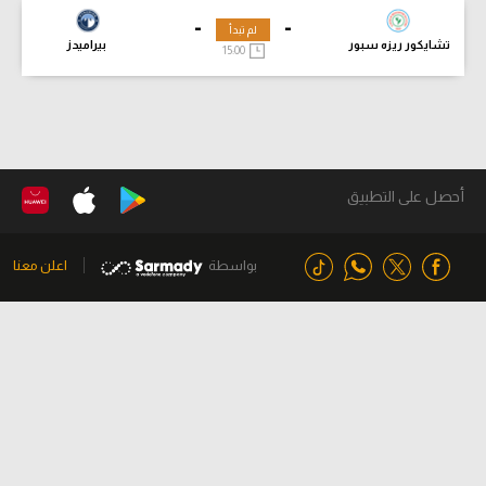
-
-
لم تبدأ
تشايكور ريزه سبور
بيراميدز
15:00
أحصل على التطبيق
بواسطة
اعلن معنا