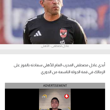
آراء حرة
ركن الألعاب
بطولات
أمريكا 2026
عادل مصطفى - الأهلي
الدوري المصري
الدوري الإنجليزي الممتاز
أبدى عادل مصطفى المدرب العام للأهلي سعادته بالفوز على
الزمالك في قمة الجولة التاسعة من الدوري.
الدوري الإسباني
ADVERTISEMENT
الدوري الإيطالي
الدوري الألماني
الدوري الفرنسي