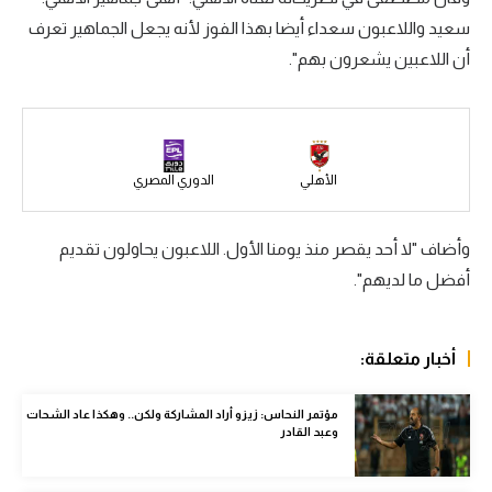
سعيد واللاعبون سعداء أيضا بهذا الفوز لأنه يجعل الجماهير تعرف
سعودي في الجول
أن اللاعبين يشعرون بهم".
الدوري الإنجليزي
الدوري الإسباني
دوري أبطال أوروبا
الأهلي
الدوري المصري
القسم الثاني
وأضاف "لا أحد يقصر منذ يومنا الأول. اللاعبون يحاولون تقديم
رياضات أخرى
أفضل ما لديهم".
أمم إفريقيا
كرة السلة الأمريكية
أخبار متعلقة:
كرة سلة
مؤتمر النحاس: زيزو أراد المشاركة ولكن.. وهكذا عاد الشحات
كرة يد
وعبد القادر
كرة طائرة