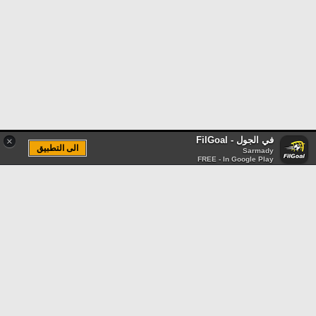
في الجول - FilGoal
×
الى التطبيق
Sarmady
FREE - In Google Play