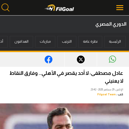
الدوري المصري
محتوى إخباري
الرئيسية
نظرة عامة
الترتيب
مباريات
الهدافون
أخب
الرئيسية
أخبار
مباريات
عادل مصطفى: لا أحد يقصر في الأهلي.. وفارق النقاط
ميركاتو
لا يعنيني
الإثنين، 29 سبتمبر 2025 - 23:42
فانتازي في الجول
كتب :
Filgoal Team
مسابقة التوقعات
فيديوهات
عدسات