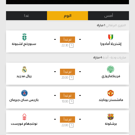
أمس
اليوم
غدا
الدوري البرتغالي
1 مباراة
-
-
لم تبدأ
إشتريلا أمادورا
سبورتنج لشبونة
22:30
مباريات ودية - أندية
4 مباراة
-
-
لم تبدأ
فرينكفاروزي
ريال مدريد
20:00
-
-
لم تبدأ
مانشستر يونايتد
باريس سان جيرمان
18:00
-
-
لم تبدأ
برشلونة
نوتنجهام فورست
22:00