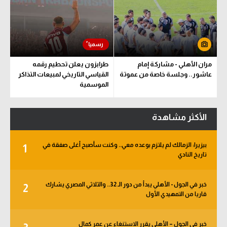
مران الأهلي - مشاركة إمام
طرابزون يعلن تحطيم رقمه
عاشور.. وجلسة خاصة من عموتة
القياسي التاريخي لمبيعات التذاكر
الموسمية
الأكثر مشاهدة
بيزيرا: الزمالك لم يلتزم بوعده معي.. وكنت سأصبح أغلى صفقة في
1
تاريخ النادي
خبر في الجول - الأهلي يبدأ من دور الـ 32.. والثلاثي المصري يشارك
2
قاريا من التمهيدي الأول
خبر في الجول – الأهلي يقرر الاستنغاء عن عمر كمال