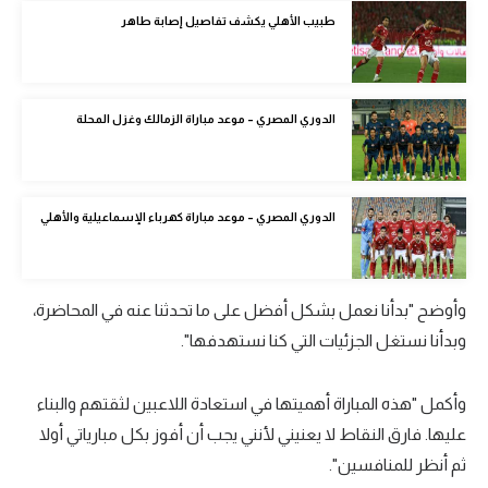
الوطن العربي
طبيب الأهلي يكشف تفاصيل إصابة طاهر
في المونديال
رياضة نسائية
الدوري المصري – موعد مباراة الزمالك وغزل المحلة
آسيا
أمريكا
الدوري المصري – موعد مباراة كهرباء الإسماعيلية والأهلي
ركن الألعاب
وأوضح "بدأنا نعمل بشكل أفضل على ما تحدثنا عنه في المحاضرة،
أقسام خاصة
وبدأنا نستغل الجزئيات التي كنا نستهدفها".
Gamers
ميركاتو
وأكمل "هذه المباراة أهميتها في استعادة اللاعبين لثقتهم والبناء
تحقيق في الجول
عليها. فارق النقاط لا يعنيني لأنني يجب أن أفوز بكل مبارياتي أولا
ثم أنظر للمنافسين".
تقرير في الجول