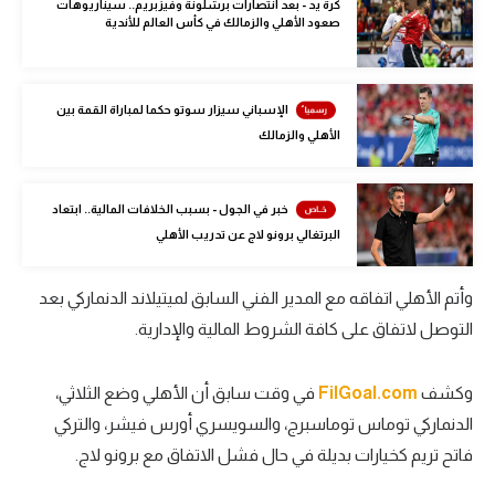
كرة يد - بعد انتصارات برشلونة وفيزبريم.. سيناريوهات
الوطن العربي
صعود الأهلي والزمالك في كأس العالم للأندية
في المونديال
رياضة نسائية
الإسباني سيزار سوتو حكما لمباراة القمة بين
الأهلي والزمالك
آسيا
أمريكا
خبر في الجول - بسبب الخلافات المالية.. ابتعاد
البرتغالي برونو لاج عن تدريب الأهلي
ركن الألعاب
وأتم الأهلي اتفاقه مع المدير الفني السابق لميتيلاند الدنماركي بعد
أقسام خاصة
التوصل لاتفاق على كافة الشروط المالية والإدارية.
Gamers
وكشف
FilGoal.com
في وقت سابق أن الأهلي وضع الثلاثي،
ميركاتو
الدنماركي توماس توماسبرج، والسويسري أورس فيشر، والتركي
تحقيق في الجول
فاتح تريم كخيارات بديلة في حال فشل الاتفاق مع برونو لاج.
تقرير في الجول