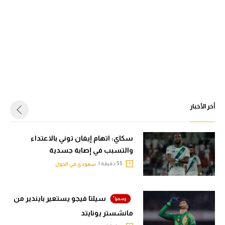
أخر الأخبار
سكاي: اتهام إيفان توني بالاعتداء
والتسبب في إصابة جسدية
55 دقيقة |
سعودي في الجول
سيلتا فيجو يستعير بايندير من
مانشستر يونايتد