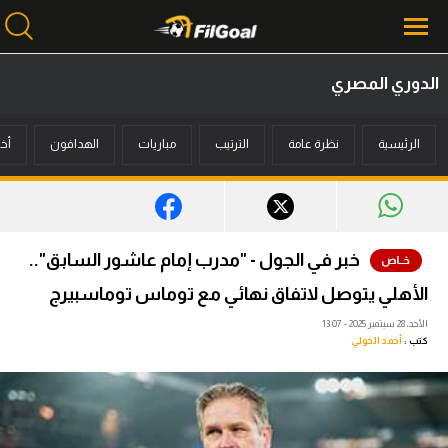
الدوري المصري
محتوى إخباري
الرئيسية
نظرة عامة
الترتيب
مباريات
الهدافون
أخب
الرئيسية
أخبار
مباريات
خبر في الجول - "مدرب إمام عاشور السابق"..
ميركاتو
الأهلي يتوصل لاتفاق نهائي مع توماس توماسبيرج
فانتازي في الجول
الأحد، 28 سبتمبر 2025 - 13:07
كتب :
أحمد الخولي
مسابقة التوقعات
فيديوهات
عدسات