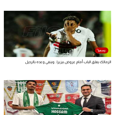
الزمالك يغلق الباب أمام عروض بيزيرا.. وينفي وعده بالرحيل