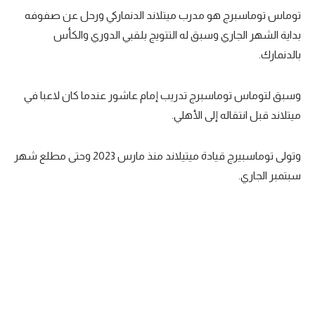
توماس توماسبرج هو مدرب ميتلاند الدنماركي ورحل عن صفوفه
تحليل في الجول
بداية الشهر الجاري وسبق له التتويج بلقبي الدوري والكأس
حكايات في الجول
بالدنمارك.
كويز في الجول
وسبق لتوماس توماسبرج تدريب إمام عاشور عندما كان لاعبا في
فيديو في الجول
ميتلاند قبل انتقاله إلى الأهلي.
وتولى توماسبيرج قيادة ميتيلاند منذ مارس 2023 وحتى مطلع شهر
سبتمبر الجاري.