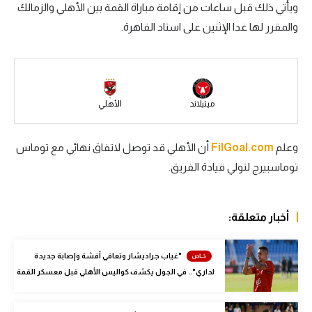
ويأتي ذلك قبل ساعات من إقامة مباراة القمة بين الأهلي والزمالك
سعودي في الجول
والمقرر لها غدا الإثنين على استاد القاهرة.
الدوري الإنجليزي
الدوري الإسباني
دوري أبطال أوروبا
ميتيلاند
الأهلي
القسم الثاني
وعلم
FilGoal.com
أن الأهلي قد توصل لاتفاق نهائي مع توماس
رياضات أخرى
توماسبيرج لتولي قيادة الفريق.
أمم إفريقيا
كرة السلة الأمريكية
أخبار متعلقة:
كرة سلة
"غياب جراديشار وتعافي أفشة وإصابة جديدة
كرة يد
لداري".. في الجول يكشف كواليس الأهلي قبل معسكر القمة
كرة طائرة