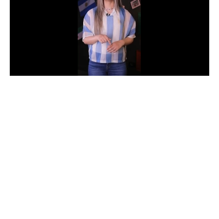
الدوري السعودي للمحترفين
دوري أبطال أوروبا
دوري أبطال إفريقيا
كل البطولات
أقسام
الكرة المصرية
الدوري المصري
الكرة الأوروبية
الكرة الإفريقية
منتخب مصر