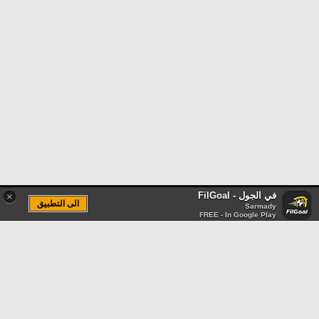
في الجول - FilGoal
×
الى التطبيق
Sarmady
FREE - In Google Play