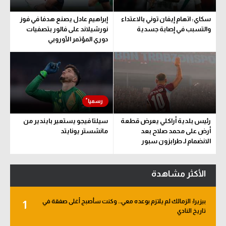
سكاي: اتهام إيفان توني بالاعتداء
إبراهيم عادل يصنع هدفا في فوز
والتسبب في إصابة جسدية
نورشيلاند على فالور بتصفيات
دوري المؤتمر الأوروبي
رئيس بلدية أراكلي يعرض قطعة
سيلتا فيجو يستعير بايندير من
أرض على محمد صلاح بعد
مانشستر يونايتد
الانضمام لـ طرابزون سبور
الأكثر مشاهدة
بيزيرا: الزمالك لم يلتزم بوعده معي.. وكنت سأصبح أغلى صفقة في
1
تاريخ النادي