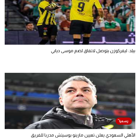
بيلد: ليفركوزن يتوصل لاتفاق لضم موسى ديابي
الأهلي السعودي يعلن تعيين مارينو بوسيتش مدربا للفريق