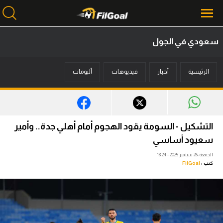
سعودي في الجول
محتوى إخباري
الرئيسية
أخبار
فيديوهات
ألبومات
الرئيسية
أخبار
مباريات
التشكيل - السومة يقود الهجوم أمام أهلي جدة.. وأمير
ميركاتو
سعيود أساسي
الجمعة، 26 سبتمبر 2025 - 18:24
فانتازي في الجول
كتب :
FilGoal
مسابقة التوقعات
فيديوهات
عدسات