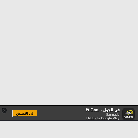
في الجول - FilGoal
×
الى التطبيق
Sarmady
FREE - In Google Play