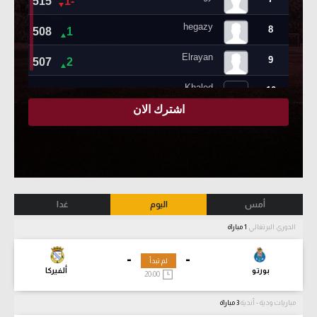
أمس
اليوم
غدا
الدوري البرتغالي
1 مباراة
-
-
لم تبدأ
بورتو
ألفيركا
20:00
مباريات ودية - أندية
3 مباراة