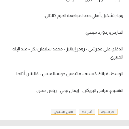
وجاء تشكيل أهلي جدة لمواجهة الحزم كالتالي:
الحارس: إدوارد ميندي
الدفاع: علي مجرشي - روجر إيبانيز - محمد سليمان بكر - عبد الإله
الخيبري
الوسط: فرانك كيسيه - ماتيوس جونسالفيس - فالنتين أتانجا
الهجوم: فراس البريكان - إيفان توني - رياض محرز.
عمر السومة
أهلي جدة
الدوري السعودي