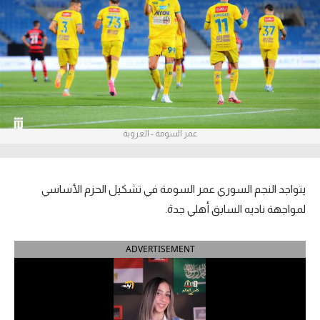
آراء حرة
ركن الألعاب
بطولات
أمريكا 2026
عمر السومة - العروبة
الدوري المصري
الدوري الإنجليزي الممتاز
يتواجد النجم السوري عمر السومة في تشكيل الحزم الأساسي
لمواجهة ناديه السابق أهلي جدة.
الدوري الإسباني
ADVERTISEMENT
الدوري الإيطالي
الدوري الألماني
الدوري الفرنسي