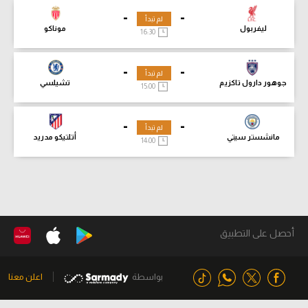
-
-
لم تبدأ
ليفربول
موناكو
16:30
-
-
لم تبدأ
جوهور دارول تاكزيم
تشيلسي
15:00
-
-
لم تبدأ
مانشستر سيتي
أتلتيكو مدريد
14:00
أحصل على التطبيق
بواسطة
اعلن معنا