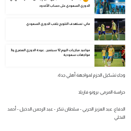
الوطن العربي
الدوري السعودي على حساب الأخدود
في المونديال
ماني: نستهدف التتويج بلقب الدوري السعودي
رياضة نسائية
آسيا
مواعيد مباريات اليوم 12 سبتمبر.. عودة الدوري المصري و3
أمريكا
مواجهات سعودية
ركن الألعاب
وجاء تشكيل الحزم لمواجهة أهلي جدة:
أقسام خاصة
حراسة المرمى: برونو فاريلا
Gamers
ميركاتو
الدفاع: عبد العزيز الحربي - سلطان تنكر - عبد الرحمن الدخيل - أحمد
تحقيق في الجول
النخلي
تقرير في الجول