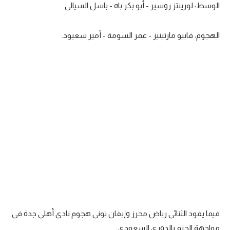
الوسط: لورينتز روسير - أبو بكر باه - باسل السيالي
تحليل في الجول
الهجوم: فابيو مارتينيز - عمر السومة - أمير سعيود.
حكايات في الجول
كويز في الجول
فيديو في الجول
فيما يقود الثنائي رياض محرز وإيفان توني هجوم نادي أهلي جدة في
مواجهة الحزم بالدوري السعودي.