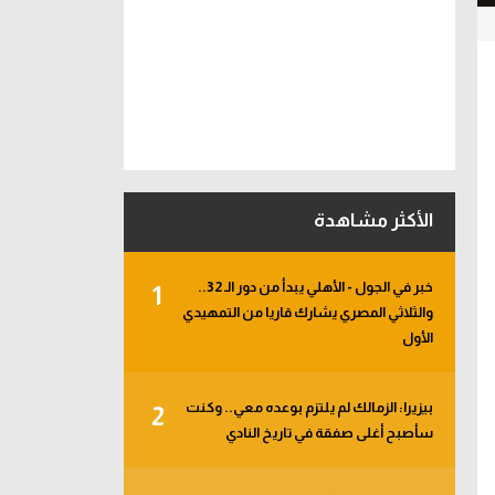
الأكثر مشاهدة
خبر في الجول - الأهلي يبدأ من دور الـ 32..
1
والثلاثي المصري يشارك قاريا من التمهيدي
الأول
بيزيرا: الزمالك لم يلتزم بوعده معي.. وكنت
2
سأصبح أغلى صفقة في تاريخ النادي