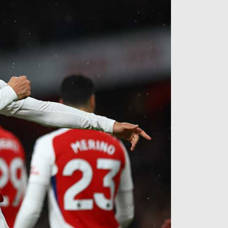
آراء حرة
الدوري ا
ركن الألعاب
دوري أبطا
دوري أبطا
كل البطولات