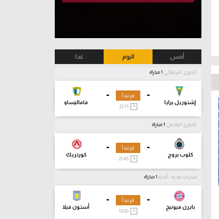
أمس
اليوم
غدا
الدوري البرتغالي
1 مباراة
-
-
لم تبدأ
إشتوريل برايا
فاماليساو
22:15
الدوري البلجيكي
1 مباراة
-
-
لم تبدأ
كلوب بروج
كورتريك
21:45
مباريات ودية - أندية
1 مباراة
-
-
لم تبدأ
بايرن ميونيخ
أستون فيلا
13:00