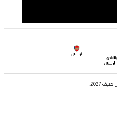
أرسنال
ا
النادي :
أرسنال
يف 2027.