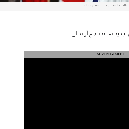
ساليبا - أرسنال - مانشستر يونايتد
 تجديد تعاقده مع أرسنال.
ADVERTISEMENT