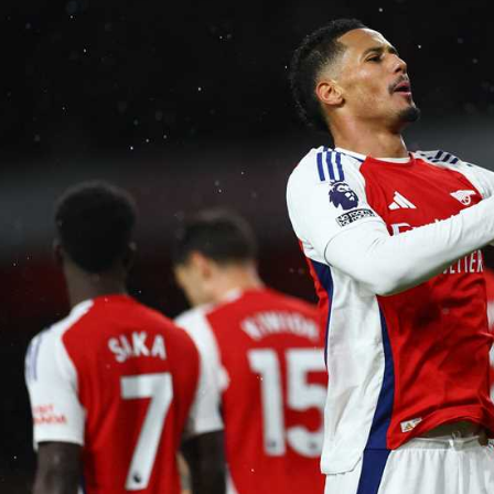
آسيا
دوري أبطال أوروبا
لسعودي للمحترفين
أمريكا
القسم الثاني
ل أوروبا
ركن الألعاب
رياضات أخرى
ل إفريقيا