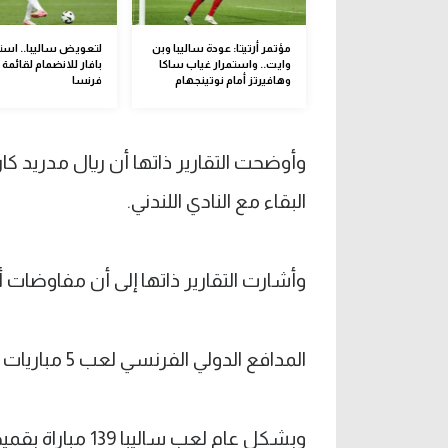
مؤتمر أرتيتا: عودة ساليبا وبن
لتعويض ساليبا.. است
وايت.. واستمرار غياب ساكا
بافار للانضمام لقائمة
وهافيرتز أمام نوتينجهام
فرنسا
وأوضحت التقارير ذاتها أن ريال مدريد ك
البقاء مع النادي اللندني.
وأشارت التقارير ذاتها إلى أن مفاوضات أ
المدافع الدولي الفرنسي لعب 5 مباريات مع أرسنال هذا الموسم وصنع هدفا.
وبشكل عام لعب ساليبا 139 مباراة بقميص أرسنال وسجل 7 أهداف وصنع 3 آخرين.