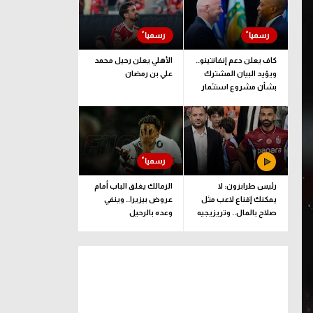
كاف يعلن دعم إنفانتينو..
الأهلي يعلن رحيل محمد
ويؤيد البيان المشترك
علي بن رمضان
بشأن مشروع استثمار
فيفا
رئيس طرابزون: لا
الزمالك يغلق الباب أمام
يمكنك إقناع لاعب مثل
عروض بيزيرا.. وينفي
صلاح بالمال.. وتريزيجيه
وعده بالرحيل
لعب دورا إيجابيا