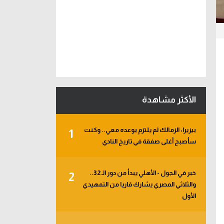
الأكثر مشاهدة
بيزيرا: الزمالك لم يلتزم بوعده معي.. وكنت
1
سأصبح أغلى صفقة في تاريخ النادي
خبر في الجول - الأهلي يبدأ من دور الـ 32..
2
والثلاثي المصري يشارك قاريا من التمهيدي
الأول