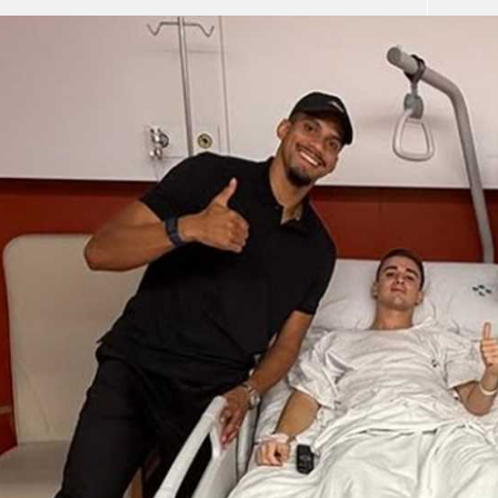
آسيا
دوري أبطال أوروبا
لسعودي للمحترفين
أمريكا
القسم الثاني
ل أوروبا
ركن الألعاب
رياضات أخرى
ل إفريقيا