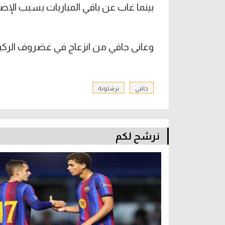
بينما غاب عن باقي المباريات بسبب الإصا
وعانى جافي من انزعاج في غضروف الركبة
جافي
برشلونة
نرشح لكم