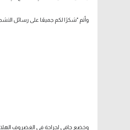
وأتم "شكرًا لكم جميعًا على رسائل التشجي
وخضع جافي لجراحة في الغضروف الهلالي