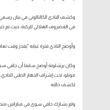
وكشف النادي الكالتالوني في بيان رسمي،
في الغضروف الهلالي للركبة، حيث تم خي
وأوضح النادي فترة غيابه "يقدر وقت تعافيه من 4 إلى
وكان برشلونة أوضح سابقا أن جافي سيخض
مونلو، تحت إشراف الجهاز الطبي للنادي،
لكشف حالته.
ولم يشارك جافي سوى في مباراتين منذ