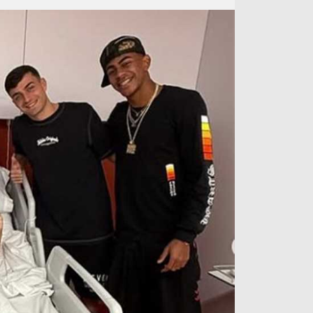
آراء حرة
الدوري ا
ركن الألعاب
دوري أبطا
دوري أبطا
كل البطولات