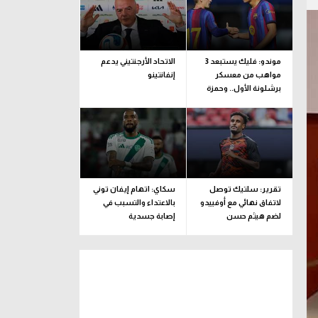
موندو: فليك يستبعد 3
الاتحاد الأرجنتيني يدعم
مواهب من معسكر
إنفانتينو
برشلونة الأول.. وحمزة
عبد الكريم مستمر
تقرير: سلتيك توصل
سكاي: اتهام إيفان توني
لاتفاق نهائي مع أوفييدو
بالاعتداء والتسبب في
لضم هيثم حسن
إصابة جسدية