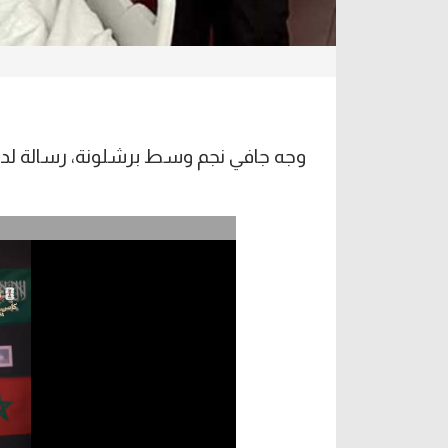
وجه جافي نجم وسط برشلونة، رسالة لداع