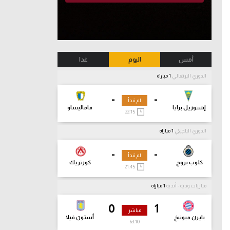
أمس
اليوم
غدا
الدوري البرتغالي
1 مباراة
-
-
لم تبدأ
إشتوريل برايا
فاماليساو
22:15
الدوري البلجيكي
1 مباراة
-
-
لم تبدأ
كلوب بروج
كورتريك
21:45
مباريات ودية - أندية
1 مباراة
0
1
مباشر
بايرن ميونيخ
أستون فيلا
63:12