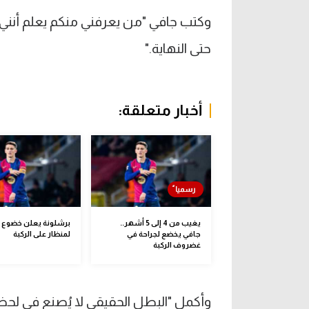
وكتب جافي "من يعرفني منكم يعلم أنني
حتى النهاية."
أخبار متعلقة:
يغيب من 4 إلى 5 أشهر..
برشلونة يعلن خضوع 
جافي يخضع لجراحة في
لمنظار على الركبة
غضروف الركبة
وأكمل "البطل الحقيقي لا يُصنع في لح