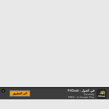
في الجول - FilGoal
×
الى التطبيق
Sarmady
FREE - In Google Play