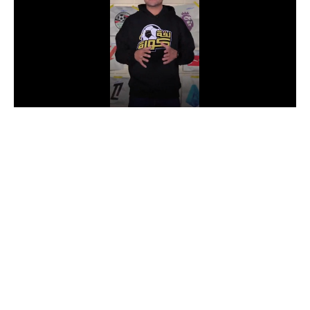
الدوري السعودي للمحترفين
دوري أبطال أوروبا
دوري أبطال إفريقيا
كل البطولات
أقسام
الكرة المصرية
الدوري المصري
الكرة الأوروبية
الكرة الإفريقية
منتخب مصر