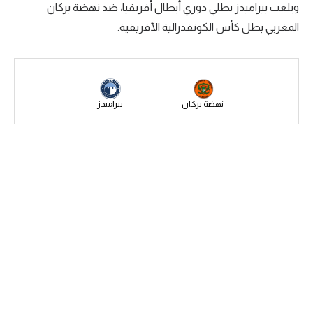
ويلعب بيراميدز بطلي دوري أبطال أفريقيا، ضد نهضة بركان
سعودي في الجول
المغربي بطل كأس الكونفدرالية الأفريقية.
الدوري الإنجليزي
الدوري الإسباني
دوري أبطال أوروبا
نهضة بركان
بيراميدز
القسم الثاني
رياضات أخرى
أمم إفريقيا
كرة السلة الأمريكية
كرة سلة
كرة يد
كرة طائرة