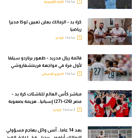
ساعة |
الكرة الأوروبية
كرة يد - الزمالك يعلن تعيين لوكا مديرا
رياضيا
ساعة |
كرة يد
قائمة ريال مدريد - ظهور برناردو سيلفا
لأول مرة في مواجهة فرينتشفاروشي
ساعة |
الدوري الإسباني
مباشر كأس العالم للناشئات كرة يد -
مصر (26)-(27) إسبانيا.. هزيمة بصعوبة
2 ساعة |
كرة يد
بعد 14 عاما.. أنس وائل يهاجم مسؤولي
الزمالك: أبلغوني برحيلي قبل إغلاق القيد