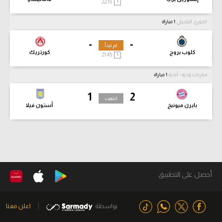
22:15
الدوري البلجيكي
1 مباراة
-
-
لم تبدأ
كلوب بروج
كورتريك
21:45
مباريات ودية - أندية
1 مباراة
1
2
انتهت
بايرن ميونيخ
أستون فيلا
أحصل على التطبيق
بواسطة
اعلن معنا