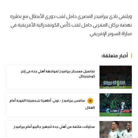
الوطن العربي
ويلتقي نادي بيراميدز المصري حامل لقب دوري الأبطال مع نظيره
في المونديال
نهضة بركان المغربي حامل لقب كأس الكونفدرالية الأفريقية في
رياضة نسائية
مباراة السوبر الإفريقي.
آسيا
أمريكا
أخبار متعلقة:
ركن الألعاب
تفاصيل معسكر بيراميدز لمواجهة أهلي جدة في إنتر
كونتينينتال
أقسام خاصة
Gamers
منافس بيراميدز - توني: أظهرنا شخصيتنا القوية أمام
الهلال
ميركاتو
تحقيق في الجول
محاولات مكثفة من أهلي جدة لتجهيز جالينو أمام بيراميدز
تقرير في الجول