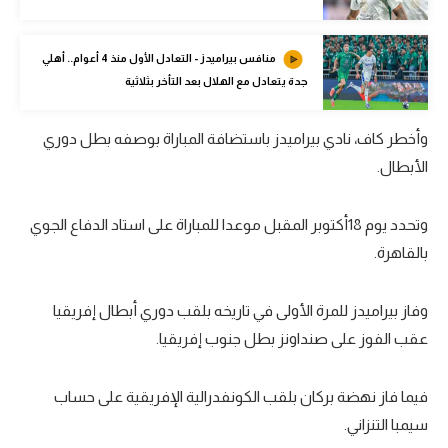
تحليل في الجول
منافس بيراميدز - التعادل الأول منذ 4 أعوام.. أهلي
حكايات في الجول
جدة يتعادل مع الهلال بعد التأخر بثلاثية
كويز في الجول
وأخطر كاف، نادي بيراميدز باستضافة المباراة بوصفه بطل دوري
فيديو في الجول
الأبطال.
وتحدد يوم 18أكتوبر المقبل موعدا للمباراة على استاد الدفاع الجوي
بالقاهرة.
وفاز بيراميدز للمرة الأولى في تاريخه بلقب دوري أبطال إفريقيا
عقب الفوز على صنداونز بطل جنوب إفريقيا.
فيما فاز نهضة بركان بلقب الكونفدرالية الإفريقية على حساب
سيمبا التنزاني.