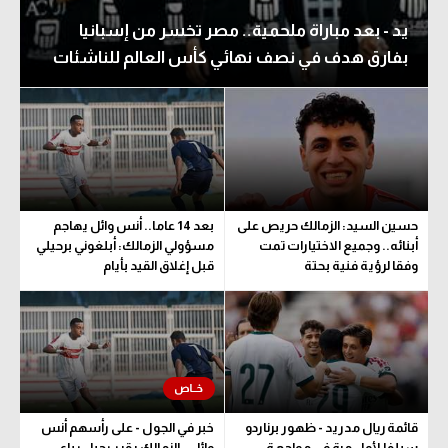
يد - بعد مباراة ملحمية.. مصر تخسر من إسبانيا
بفارق هدف في نصف نهائي كأس العالم للناشئات
حسين السيد: الزمالك حريص على
بعد 14 عاما.. أنس وائل يهاجم
أبنائه.. وجميع الاختيارات تمت
مسؤولي الزمالك: أبلغوني برحيلي
وفقا لرؤية فنية بحتة
قبل إغلاق القيد بأيام
قائمة ريال مدريد - ظهور برناردو
خبر في الجول - على رأسهم أنس
سيلفا لأول مرة في مواجهة
وائل.. الزمالك يقرر رحيل رباعي