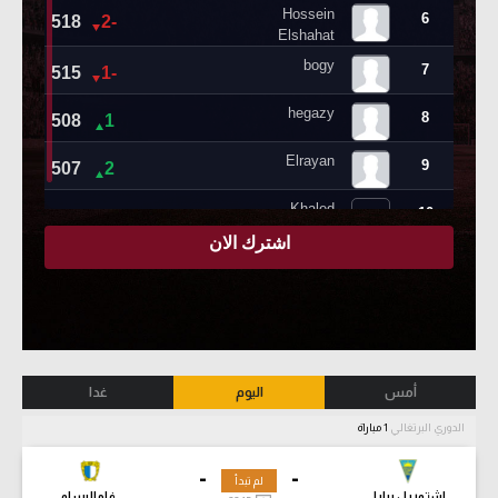
أمس
اليوم
غدا
الدوري البرتغالي
1 مباراة
-
-
لم تبدأ
إشتوريل برايا
فاماليساو