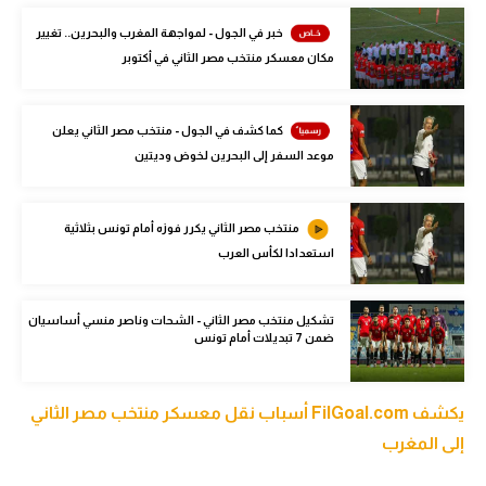
الوطن العربي
خبر في الجول - لمواجهة المغرب والبحرين.. تغيير
مكان معسكر منتخب مصر الثاني في أكتوبر
في المونديال
رياضة نسائية
كما كشف في الجول - منتخب مصر الثاني يعلن
آسيا
موعد السفر إلى البحرين لخوض وديتين
أمريكا
منتخب مصر الثاني يكرر فوزه أمام تونس بثلاثية
ركن الألعاب
استعدادا لكأس العرب
أقسام خاصة
تشكيل منتخب مصر الثاني - الشحات وناصر منسي أساسيان
ضمن 7 تبديلات أمام تونس
Gamers
ميركاتو
يكشف FilGoal.com أسباب نقل معسكر منتخب مصر الثاني
تحقيق في الجول
إلى المغرب
تقرير في الجول