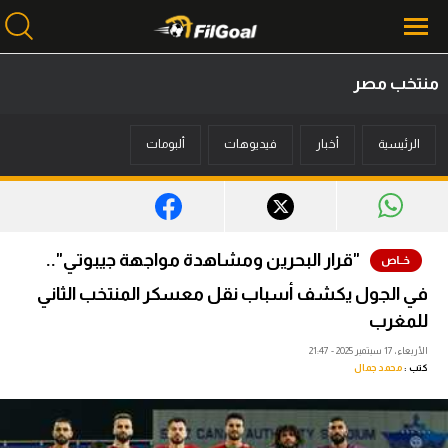
منتخب مصر
محتوى إخباري
الرئيسية
أخبار
فيديوهات
ألبومات
الرئيسية
أخبار
مباريات
"قرار البحرين ومشاهدة مواجهة جيبوتي"..
ميركاتو
في الجول يكشف أسباب نقل معسكر المنتخب الثاني
فانتازي في الجول
للمغرب
الأربعاء، 17 سبتمبر 2025 - 21:47
مسابقة التوقعات
كتب :
محمد جمال
فيديوهات
عدسات