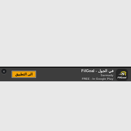
في الجول - FilGoal
×
الى التطبيق
Sarmady
FREE - In Google Play