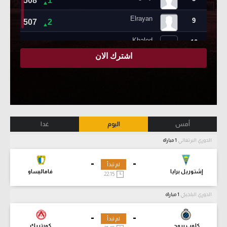
أمس
اليوم
غدا
الدوري البرتغالي
1 مباراة
-
-
لم تبدأ
إشتوريل برايا
فاماليساو
22:15
الدوري البلجيكي
1 مباراة
-
-
لم تبدأ
كلوب بروج
كورتريك