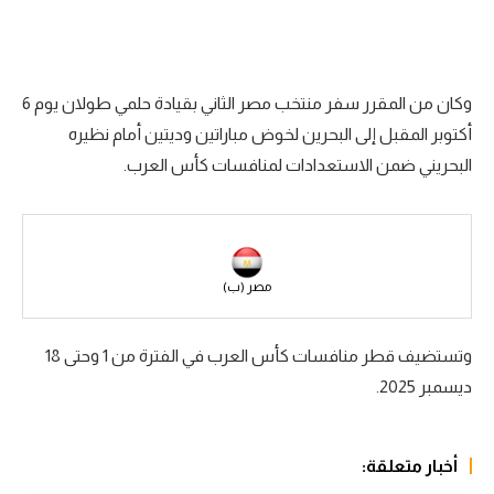
سعودي في الجول
الدوري الإنجليزي
وكان من المقرر سفر منتخب مصر الثاني بقيادة حلمي طولان يوم 6
الدوري الإسباني
أكتوبر المقبل إلى البحرين لخوض مباراتين وديتين أمام نظيره
دوري أبطال أوروبا
البحريني ضمن الاستعدادات لمنافسات كأس العرب.
القسم الثاني
رياضات أخرى
مصر (ب)
أمم إفريقيا
كرة السلة الأمريكية
وتستضيف قطر منافسات كأس العرب في الفترة من 1 وحتى 18
كرة سلة
ديسمبر 2025.
كرة يد
أخبار متعلقة:
كرة طائرة