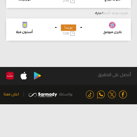
21:45
مباريات ودية - أندية
1 مباراة
-
-
لم تبدأ
بايرن ميونيخ
أستون فيلا
13:00
أحصل على التطبيق
بواسطة
اعلن معنا