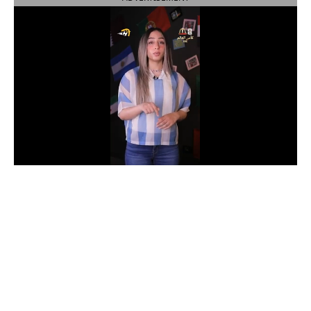
الدوري السعودي للمحترفين
دوري أبطال أوروبا
دوري أبطال إفريقيا
كل البطولات
أقسام
الكرة المصرية
الدوري المصري
الكرة الأوروبية
الكرة الإفريقية
منتخب مصر