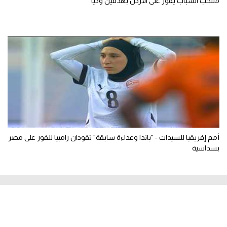
منتخب الشباب يفوز على الأردن بهدفين وديا
أمم إفريقيا للسيدات - "باندا وعداءة سابقة" تقودان زامبيا للفوز على مصر
بسداسية