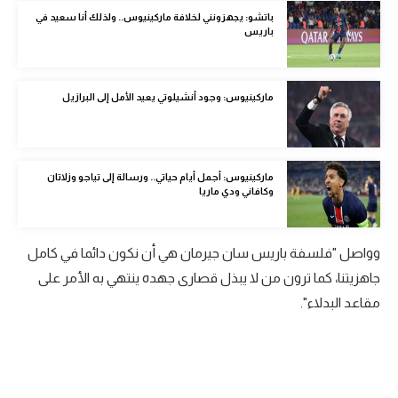
الوطن العربي
باتشو: يجهزونني لخلافة ماركينيوس.. ولذلك أنا سعيد في
باريس
في المونديال
رياضة نسائية
ماركينيوس: وجود أنشيلوتي يعيد الأمل إلى البرازيل
آسيا
أمريكا
ماركينيوس: أجمل أيام حياتي.. ورسالة إلى تياجو وزلاتان
وكافاني ودي ماريا
ركن الألعاب
وواصل "فلسفة باريس سان جيرمان هي أن نكون دائما في كامل
أقسام خاصة
جاهزيتنا، كما ترون من لا يبذل قصارى جهده ينتهي به الأمر على
Gamers
مقاعد البدلاء".
ميركاتو
تحقيق في الجول
تقرير في الجول