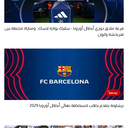
قرعة ملحق دوري أبطال أوروبا - سلتيك يواجه لاسك.. ومباراة مختملة بين
فنربخشة وليون
برشلونة يتقدم بطلب لاستضافة نهائي أبطال أوروبا 2029