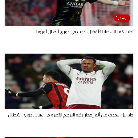
اختيار كفاراتسخيليا كأفضل لاعب في دوري أبطال أوروبا
جابرييل يتحدث عن ألم إهدار ركلة الترجيح الأخيرة في نهائي دوري الأبطال