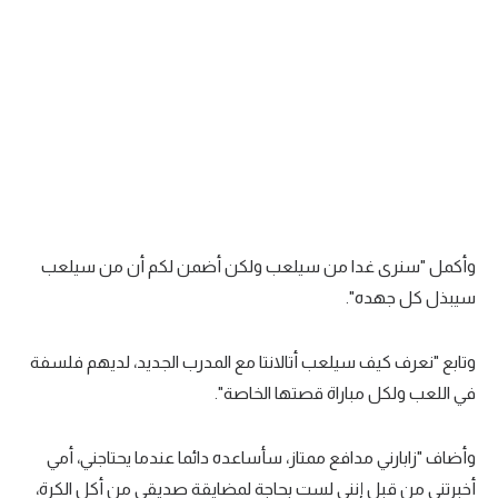
تحليل في الجول
حكايات في الجول
كويز في الجول
فيديو في الجول
وأكمل "سنرى غدا من سيلعب ولكن أضمن لكم أن من سيلعب
سيبذل كل جهده".
وتابع "نعرف كيف سيلعب أتالانتا مع المدرب الجديد، لديهم فلسفة
في اللعب ولكل مباراة قصتها الخاصة".
وأضاف "زابارني مدافع ممتاز، سأساعده دائما عندما يحتاجني، أمي
أخبرتني من قبل إنني لست بحاجة لمضايقة صديقي من أكل الكرة،