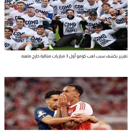
تقرير يكشف سبب لعب كومو أول 3 مباريات متتالية خارج ملعبه