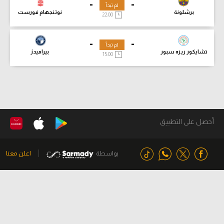
-
-
لم تبدأ
برشلونة
نوتنجهام فورست
22:00
-
-
لم تبدأ
تشايكور ريزه سبور
بيراميدز
15:00
أحصل على التطبيق
بواسطة
اعلن معنا