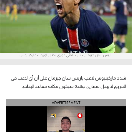
آراء حرة
ركن الألعاب
بطولات
أمريكا 2026
باريس سان جيرمان - إنتر - نهائي دوري أبطال أوروبا - ماركينيوس
الدوري المصري
الدوري الإنجليزي الممتاز
شدد ماركينيوس لاعب باريس سان جيرمان على أن أي لاعب في
الفريق لا يبذل قصارى جهده سيكون مكانه مقاعد البدلاء.
الدوري الإسباني
ADVERTISEMENT
الدوري الإيطالي
الدوري الألماني
الدوري الفرنسي