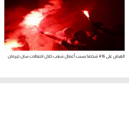
القبض على 416 شخصا بسبب أعمال شغب خلال احتفالات سان جيرمان