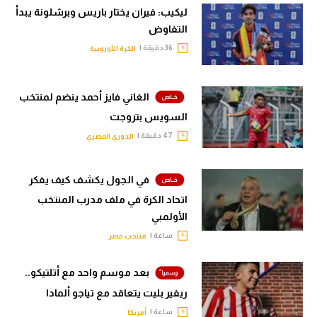
ليكيب: فيران يختار باريس وبرشلونة يبدأ
التفاوض
36 دقيقة |
الكرة الأوروبية
الغاني فايز أحمد ينضم لمنتخب
السويس بتروجت
47 دقيقة |
الدوري المصري
في الجول يكشف كيف يفكر
اتحاد الكرة في ملف مدرب المنتخب
الأولمبي
ساعة |
منتخب مصر
بعد موسم واحد مع أتلتيكو..
ريفير بليت يتعاقد مع تياجو ألمادا
ساعة |
أمريكا