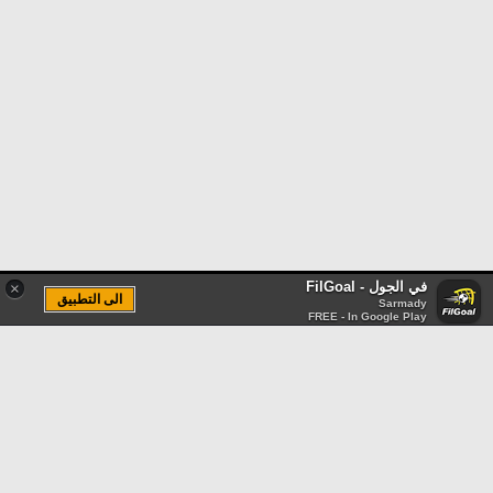
في الجول - FilGoal
×
الى التطبيق
Sarmady
FREE - In Google Play