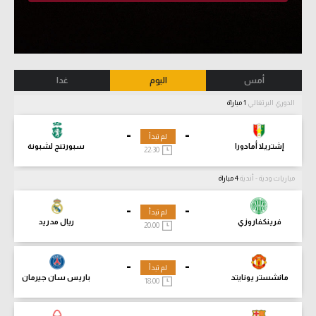
أمس
اليوم
غدا
الدوري البرتغالي
1 مباراة
-
-
لم تبدأ
إشتريلا أمادورا
سبورتنج لشبونة
22:30
مباريات ودية - أندية
4 مباراة
-
-
لم تبدأ
فرينكفاروزي
ريال مدريد
20:00
-
-
لم تبدأ
مانشستر يونايتد
باريس سان جيرمان
18:00