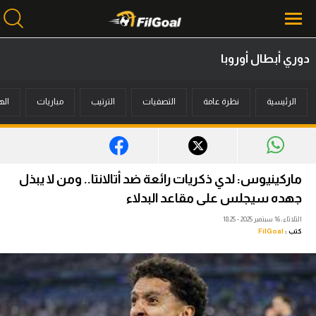
دوري أبطال أوروبا
محتوى إخباري
الرئيسية
نظرة عامة
التصفيات
الترتيب
مباريات
اله
الرئيسية
أخبار
مباريات
ماركينيوس: لدي ذكريات رائعة ضد أتالانتا.. ومن لا يبذل
ميركاتو
جهده سيجلس على مقاعد البدلاء
الثلاثاء، 16 سبتمبر 2025 - 18:25
فانتازي في الجول
كتب :
FilGoal
مسابقة التوقعات
فيديوهات
عدسات