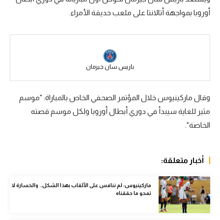
أوروبا بمواجهة أتالانتا على ملعب حديقة الأمراء.
سعودي في الجول
الدوري الإنجليزي
الدوري الإسباني
باريس سان جيرمان
دوري أبطال أوروبا
القسم الثاني
وقال ماركينيوس خلال المؤتمر الصحفي الخاص بالمباراة: "موسم
مثير للغاية سيبدأ في دوري أبطال أوروبا ولكل موسم قصته
رياضات أخرى
الخاصة".
أمم إفريقيا
كرة السلة الأمريكية
أخبار متعلقة:
كرة سلة
ماركينيوس: لم ننافس على الألقاب بهذا الشكل.. والخسارة لا
كرة يد
تمحو ما حققناه
كرة طائرة