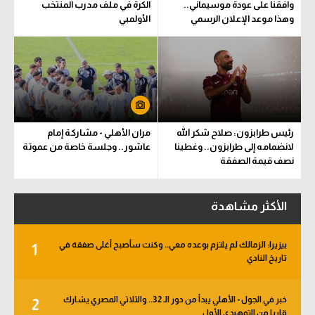
وافقنا على عودة موسيماني..
الكرة في ملف مدرب المنتخب
وهذا موعد الإعلان الرسمي
الأولمبي
رئيس طرابزون: صلاح شكر الله
مران الأهلي - مشاركة إمام
لانضمامه إلى طرابزون.. وغطينا
عاشور.. وجلسة خاصة من عموتة
نصف قيمة الصفقة
الأكثر مشاهدة
بيزيرا: الزمالك لم يلتزم بوعده معي.. وكنت سأصبح أغلى صفقة في
1
تاريخ النادي
خبر في الجول - الأهلي يبدأ من دور الـ 32.. والثلاثي المصري يشارك
2
قاريا من التمهيدي الأول