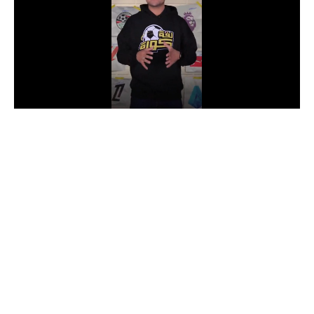
الدوري السعودي للمحترفين
دوري أبطال أوروبا
دوري أبطال إفريقيا
كل البطولات
أقسام
الكرة المصرية
الدوري المصري
الكرة الأوروبية
الكرة الإفريقية
منتخب مصر