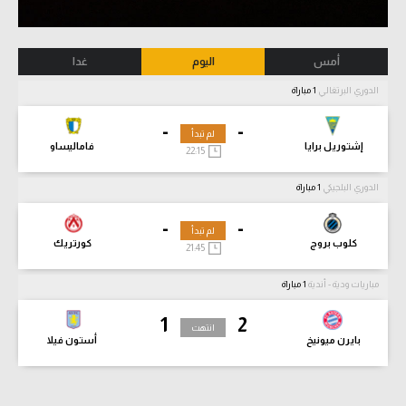
أمس
اليوم
غدا
الدوري البرتغالي
1 مباراة
-
-
لم تبدأ
إشتوريل برايا
فاماليساو
22:15
الدوري البلجيكي
1 مباراة
-
-
لم تبدأ
كلوب بروج
كورتريك
21:45
مباريات ودية - أندية
1 مباراة
1
2
انتهت
بايرن ميونيخ
أستون فيلا