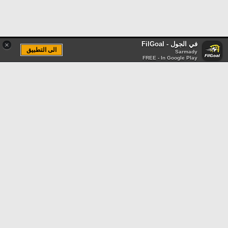
في الجول - FilGoal
×
الى التطبيق
Sarmady
FREE - In Google Play