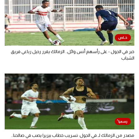
خبر في الجول - على رأسهم أنس وائل.. الزمالك يقرر رحيل رباعي فريق
الشباب
مصدر من الزمالك لـ في الجول: تسريب خطاب بيزيرا يصب في صالحنا..