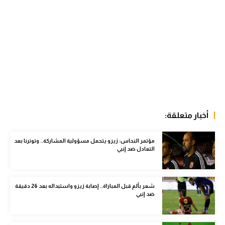
الوطن العربي
في المونديال
رياضة نسائية
آسيا
أمريكا
ركن الألعاب
أخبار متعلقة:
مؤتمر النحاس: زيزو يتحمل مسؤولية المشاركة.. وتوترنا بعد
أقسام خاصة
التعادل ضد إنبي
Gamers
ميركاتو
شعر بألم قبل المباراة.. إصابة زيزو واستبداله بعد 26 دقيقة
ضد إنبي
تحقيق في الجول
تقرير في الجول