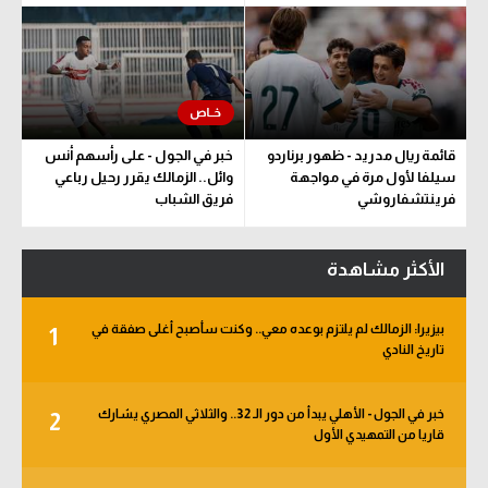
قائمة ريال مدريد - ظهور برناردو
خبر في الجول - على رأسهم أنس
سيلفا لأول مرة في مواجهة
وائل.. الزمالك يقرر رحيل رباعي
فرينتشفاروشي
فريق الشباب
الأكثر مشاهدة
بيزيرا: الزمالك لم يلتزم بوعده معي.. وكنت سأصبح أغلى صفقة في
1
تاريخ النادي
خبر في الجول - الأهلي يبدأ من دور الـ 32.. والثلاثي المصري يشارك
2
قاريا من التمهيدي الأول