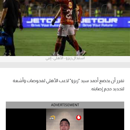
آراء حرة
ركن الألعاب
بطولات
أمريكا 2026
استبدال زيزو - الأهلي - إنبي
الدوري المصري
الدوري الإنجليزي الممتاز
تقرر أن يخضع أحمد سيد "زيزو" لاعب الأهلي لفحوصات وأشعة
الدوري الإسباني
لتحديد حجم إصابته.
الدوري الإيطالي
ADVERTISEMENT
الدوري الألماني
الدوري الفرنسي