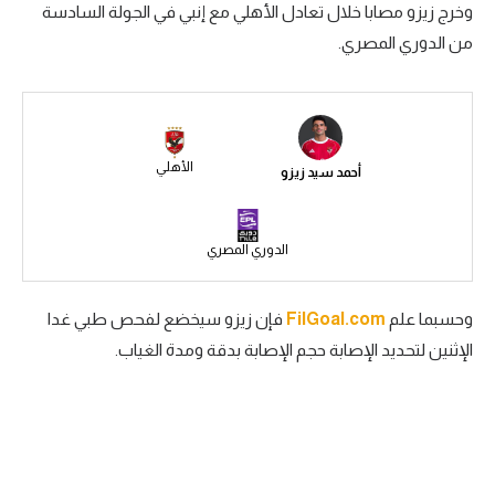
وخرج زيزو مصابا خلال تعادل الأهلي مع إنبي في الجولة السادسة
سعودي في الجول
من الدوري المصري.
الدوري الإنجليزي
الدوري الإسباني
دوري أبطال أوروبا
الأهلي
أحمد سيد زيزو
القسم الثاني
رياضات أخرى
الدوري المصري
أمم إفريقيا
وحسبما علم
FilGoal.com
فإن زيزو سيخضع لفحص طبي غدا
كرة السلة الأمريكية
الإثنين لتحديد الإصابة حجم الإصابة بدقة ومدة الغياب.
كرة سلة
كرة يد
كرة طائرة