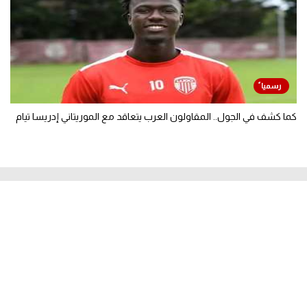
كما كشف في الجول.. المقاولون العرب يتعاقد مع الموريتاني إدريسا تيام