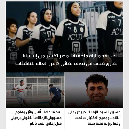
يد - بعد مباراة ملحمية.. مصر تخسر من إسبانيا
بفارق هدف في نصف نهائي كأس العالم للناشئات
حسين السيد: الزمالك حريص على
بعد 14 عاما.. أنس وائل يهاجم
أبنائه.. وجميع الاختيارات تمت
مسؤولي الزمالك: أبلغوني برحيلي
وفقا لرؤية فنية بحتة
قبل إغلاق القيد بأيام