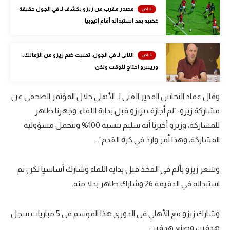
مصدر مقرب من زيزو يكشف لـ في الجول حقيقة
تحليل في الجول
غضبه بعد استبداله أمام إثيوبيا
حكايات في الجول
كويز في الجول
النابي لـ في الجول: تمنيت ضم زيزو من الزمالك..
وريبيرو احتاج للوقت ولكن
فيديو في الجول
وقال عماد النحاس المدير الفني لـ الأهلي خلال المؤتمر الصحفي عن
مشاركة زيزو: "لم أجازف بزيزو قبل بداية اللقاء، وجهزنا طاهر
للمشاركة، وزيزو أخبرنا أنه سليم بنسبة 100% ويتحمل مسؤولية
المشاركة، وهذا أمر وارد في كرة القدم".
وشعر زيزو بألم في الفخذ قبل بداية اللقاء وشارك أساسيا لكن تم
استبداله في الدقيقة 26 وشارك طاهر بدلا منه.
وشارك زيزو مع الأهلي في الدوري هذا الموسم في 5 مباريات سجل
هدفين وصنع هدفين.