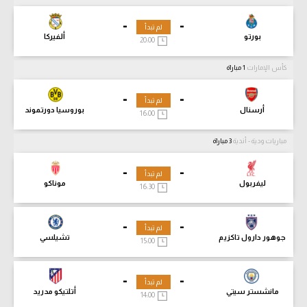
-
-
لم تبدأ
بورتو
ألفيركا
20:00
كأس الإمارات
1 مباراة
-
-
لم تبدأ
أرسنال
بوروسيا دورتموند
16:00
مباريات ودية - أندية
3 مباراة
-
-
لم تبدأ
ليفربول
موناكو
16:30
-
-
لم تبدأ
جوهور دارول تاكزيم
تشيلسي
15:00
-
-
لم تبدأ
مانشستر سيتي
أتلتيكو مدريد
14:00