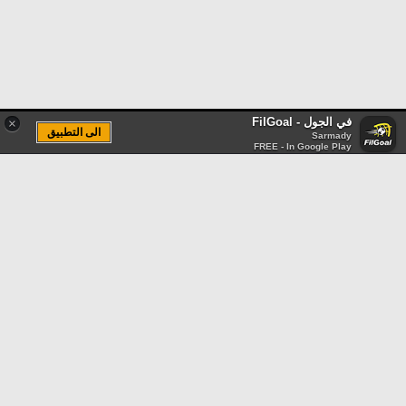
في الجول - FilGoal
×
الى التطبيق
Sarmady
FREE - In Google Play