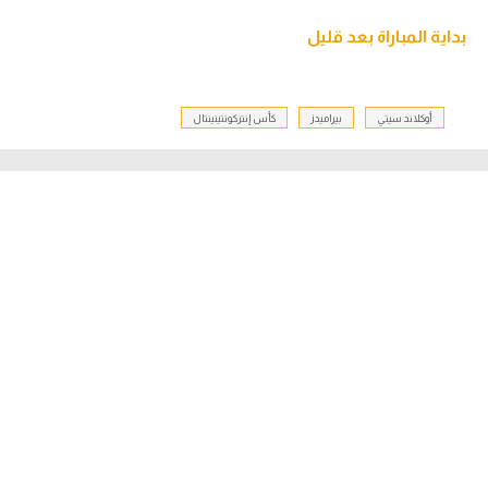
بداية المباراة بعد قليل
أوكلاند سيتي
بيراميدز
كأس إنتركونتينينتال