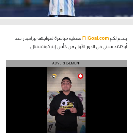
آراء حرة
ركن الألعاب
يقدم لكم
FilGoal.com
تغطية مباشرة لمواجهة بيراميدز ضد
بطولات
أوكلاند سيتي في الدور الأول من كأس إنتركونتينينتال.
أمريكا 2026
ADVERTISEMENT
الدوري المصري
الدوري الإنجليزي الممتاز
الدوري الإسباني
الدوري الإيطالي
الدوري الألماني
الدوري الفرنسي