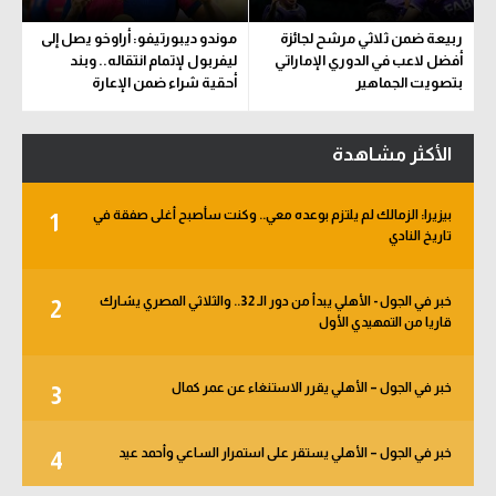
ربيعة ضمن ثلاثي مرشح لجائزة
موندو ديبورتيفو: أراوخو يصل إلى
أفضل لاعب في الدوري الإماراتي
ليفربول لإتمام انتقاله.. وبند
بتصويت الجماهير
أحقية شراء ضمن الإعارة
الأكثر مشاهدة
بيزيرا: الزمالك لم يلتزم بوعده معي.. وكنت سأصبح أغلى صفقة في
1
تاريخ النادي
خبر في الجول - الأهلي يبدأ من دور الـ 32.. والثلاثي المصري يشارك
2
قاريا من التمهيدي الأول
خبر في الجول – الأهلي يقرر الاستنغاء عن عمر كمال
3
خبر في الجول – الأهلي يستقر على استمرار الساعي وأحمد عيد
4