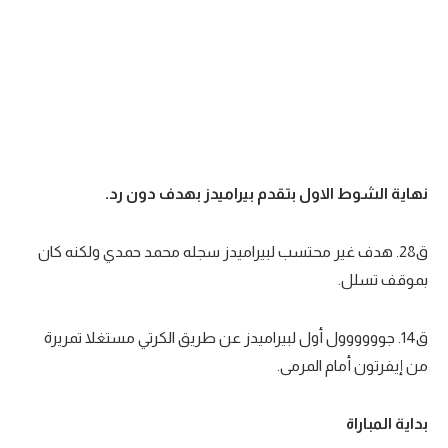
تحليل في الجول
حكايات في الجول
كويز في الجول
فيديو في الجول
نهاية الشوط الاول بتقدم بيراميدز بهدف دون رد.
ق28. هدف غير محتسب لبيراميدز سجله محمد حمدي ولكنه كان
بموقف تسلل.
ق14. جوووووول أول لبيراميدز عن طريق الكرتي مستغلا تمريرة
من إيفرتون أمام المرمى.
بداية المباراة