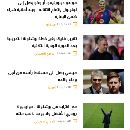
موندو ديبورتيفو: أراوخو يصل إلى
ليفربول لإتمام انتقاله.. وبند أحقية شراء
ضمن الإعارة
23 دقيقة |
ميركاتو
تقرير: فليك يغير خطة برشلونة التدريبية
بعد الدورة الودية الثلاثية
34 دقيقة |
الدوري الإسباني
ميسي يصل إلى مسقط رأسه من أجل
وداع والده
38 دقيقة |
أمريكا
مع اقترابه من برشلونة.. جوارديولا:
رودري الأفضل ولا يوجد لاعب مثله
40 دقيقة |
الدوري الإسباني