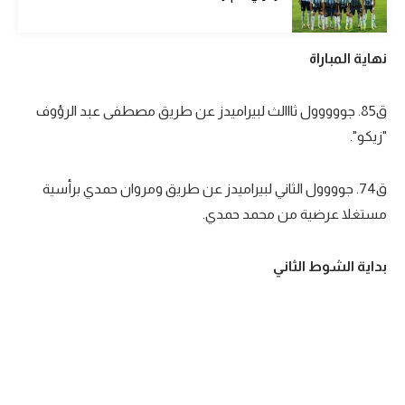
الوطن العربي
في المونديال
نهاية المباراة
رياضة نسائية
ق85. جووووول ثااالث لبيراميدز عن طريق مصطفى عبد الرؤوف
آسيا
"زيكو".
أمريكا
ق74. جوووول الثاني لبيراميدز عن طريق ومروان حمدي برأسية
ركن الألعاب
مستغلا عرضية من محمد حمدي.
أقسام خاصة
بداية الشوط الثاني
Gamers
ميركاتو
تحقيق في الجول
تقرير في الجول