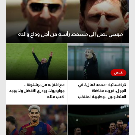
ميسي يصل إلى مسقط رأسه من أجل وداع والده
كرة نسائية - محمد كمال لـ في
مع اقترابه من برشلونة..
الجول: قررت مقاضاة
جوارديولا: رودري الأفضل ولا يوجد
المتطاولين.. وطبيبة المنتخب
لاعب مثله
تحدد مدة اللعب