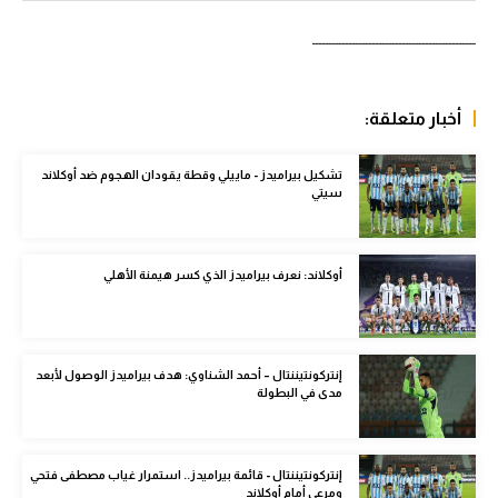
سعودي في الجول
ـــــــــــــــــــــــــــــــــــــــــــــــــ
الدوري الإنجليزي
أخبار متعلقة:
الدوري الإسباني
دوري أبطال أوروبا
تشكيل بيراميدز - ماييلي وقطة يقودان الهجوم ضد أوكلاند
سيتي
القسم الثاني
رياضات أخرى
أوكلاند: نعرف بيراميدز الذي كسر هيمنة الأهلي
أمم إفريقيا
كرة السلة الأمريكية
إنتركونتيننتال – أحمد الشناوي: هدف بيراميدز الوصول لأبعد
كرة سلة
مدى في البطولة
كرة يد
كرة طائرة
إنتركونتيننتال - قائمة بيراميدز.. استمرار غياب مصطفى فتحي
ومرعي أمام أوكلاند