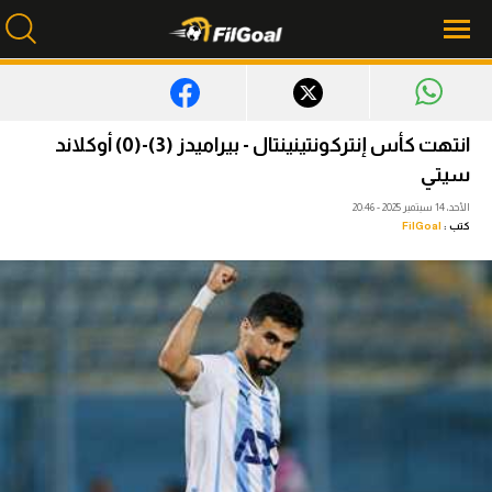
محتوى إخباري
انتهت كأس إنتركونتينينتال - بيراميدز (3)-(0) أوكلاند
سيتي
الرئيسية
الأحد، 14 سبتمبر 2025 - 20:46
أخبار
كتب :
FilGoal
مباريات
ميركاتو
فانتازي في الجول
مسابقة التوقعات
فيديوهات
عدسات