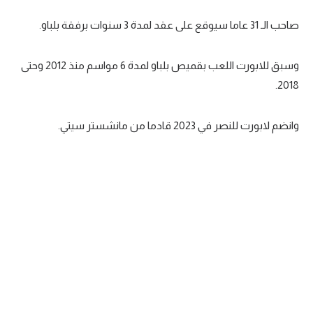
تحليل في الجول
صاحب الـ 31 عاما سيوقع على عقد لمدة 3 سنوات برفقة بلباو.
حكايات في الجول
وسبق للابورت اللعب بقميص بلباو لمدة 6 مواسم منذ 2012 وحتى
كويز في الجول
2018.
فيديو في الجول
وانضم لابورت للنصر في 2023 قادما من مانشستر سيتي.