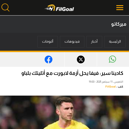
ميركاتو
محتوى إخباري
الرئيسية
أخبار
فيديوهات
ألبومات
الرئيسية
أخبار
مباريات
كادينا سير: فيفا يحل أزمة لابورت مع أتليتك بلباو
ميركاتو
الخميس، 11 سبتمبر 2025 - 19:00
كتب :
FilGoal
فانتازي في الجول
مسابقة التوقعات
فيديوهات
عدسات