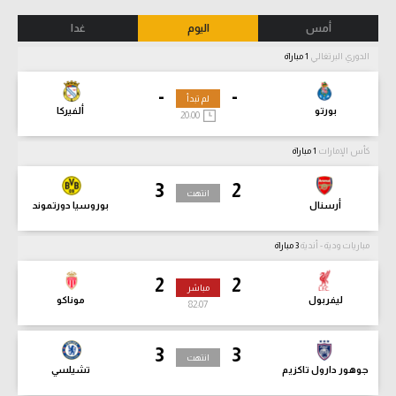
أمس
اليوم
غدا
الدوري البرتغالي
1 مباراة
-
-
لم تبدأ
بورتو
ألفيركا
20:00
كأس الإمارات
1 مباراة
3
2
انتهت
أرسنال
بوروسيا دورتموند
مباريات ودية - أندية
3 مباراة
2
2
مباشر
ليفربول
موناكو
82:08
3
3
انتهت
جوهور دارول تاكزيم
تشيلسي