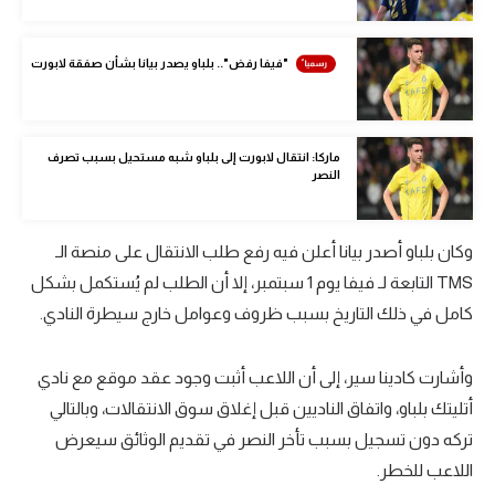
الوطن العربي
في المونديال
"فيفا رفض".. بلباو يصدر بيانا بشأن صفقة لابورت
رياضة نسائية
آسيا
ماركا: انتقال لابورت إلى بلباو شبه مستحيل بسبب تصرف
النصر
أمريكا
ركن الألعاب
وكان بلباو أصدر بيانا أعلن فيه رفع طلب الانتقال على منصة الـ
TMS التابعة لـ فيفا يوم 1 سبتمبر، إلا أن الطلب لم يُستكمل بشكل
كامل في ذلك التاريخ بسبب ظروف وعوامل خارج سيطرة النادي.
أقسام خاصة
Gamers
وأشارت كادينا سير، إلى أن اللاعب أثبت وجود عقد موقع مع نادي
ميركاتو
أتليتك بلباو، واتفاق الناديين قبل إغلاق سوق الانتقالات، وبالتالي
تحقيق في الجول
تركه دون تسجيل بسبب تأخر النصر في تقديم الوثائق سيعرض
اللاعب للخطر.
تقرير في الجول