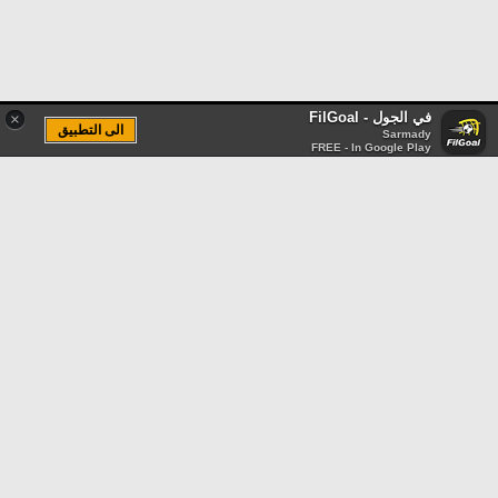
في الجول - FilGoal
×
الى التطبيق
Sarmady
FREE - In Google Play