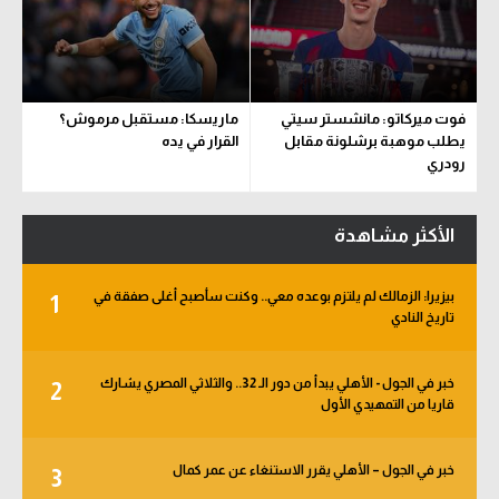
فوت ميركاتو: مانشستر سيتي
ماريسكا: مستقبل مرموش؟
يطلب موهبة برشلونة مقابل
القرار في يده
رودري
الأكثر مشاهدة
بيزيرا: الزمالك لم يلتزم بوعده معي.. وكنت سأصبح أغلى صفقة في
1
تاريخ النادي
خبر في الجول - الأهلي يبدأ من دور الـ 32.. والثلاثي المصري يشارك
2
قاريا من التمهيدي الأول
خبر في الجول – الأهلي يقرر الاستنغاء عن عمر كمال
3