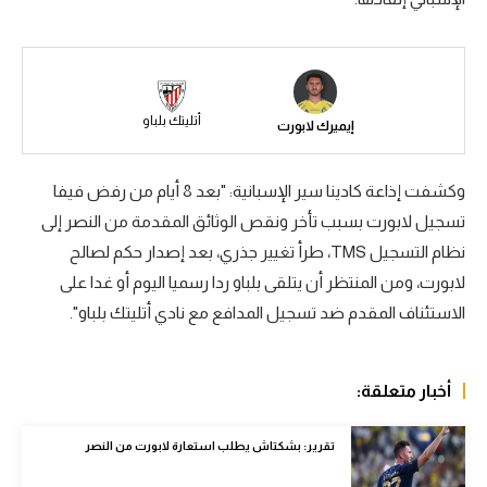
سعودي في الجول
الدوري الإنجليزي
الدوري الإسباني
أتليتك بلباو
إيميرك لابورت
دوري أبطال أوروبا
وكشفت إذاعة كادينا سير الإسبانية: "بعد 8 أيام من رفض فيفا
القسم الثاني
تسجيل لابورت بسبب تأخر ونقص الوثائق المقدمة من النصر إلى
رياضات أخرى
نظام التسجيل TMS، طرأ تغيير جذري، بعد إصدار حكم لصالح
لابورت، ومن المنتظر أن يتلقى بلباو ردا رسميا اليوم أو غدا على
أمم إفريقيا
الاستئناف المقدم ضد تسجيل المدافع مع نادي أتليتك بلباو".
كرة السلة الأمريكية
كرة سلة
أخبار متعلقة:
كرة يد
تقرير: بشكتاش يطلب استعارة لابورت من النصر
كرة طائرة