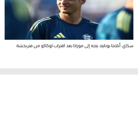
سكاي: أتلانتا يونايتد يتجه إلى موراتا بعد اقتراب لوكاكو من فنربخشة