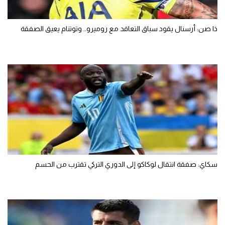
ذا صن: أرسنال يقود سباق التعاقد مع روميرو.. وتوتنام يعيق الصفقة
سكاي: صفقة انتقال لوكاكو إلى الدوري التركي تقترب من الحسم