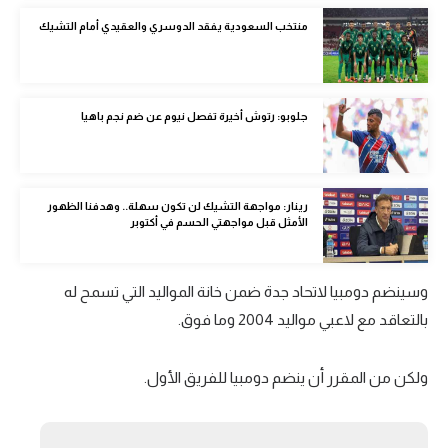
الوطن العربي
منتخب السعودية يفقد الدوسري والعقيدي أمام التشيك
في المونديال
رياضة نسائية
جلوبو: رتوش أخيرة تفصل نيوم عن ضم نجم باهيا
آسيا
أمريكا
رينار: مواجهة التشيك لن تكون سهلة.. وهدفنا الظهور
ركن الألعاب
الأمثل قبل مواجهتي الحسم في أكتوبر
أقسام خاصة
وسينضم دومبيا لاتحاد جدة ضمن خانة المواليد التي تسمح له
Gamers
بالتعاقد مع لاعبي مواليد 2004 وما فوق.
ميركاتو
ولكن من المقرر أن ينضم دومبيا للفريق الأول.
تحقيق في الجول
تقرير في الجول