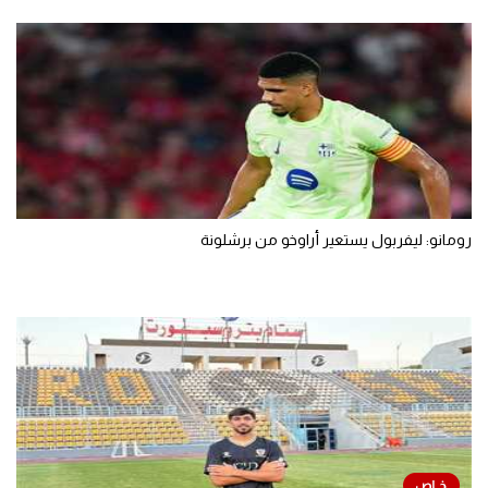
رومانو: ليفربول يستعير أراوخو من برشلونة