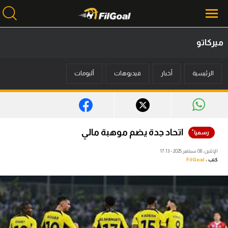
ميركاتو
محتوى إخباري
الرئيسية
أخبار
فيديوهات
ألبومات
الرئيسية
أخبار
مباريات
اتحاد جدة يضم موهبة مالي
ميركاتو
الإثنين، 08 سبتمبر 2025 - 17:13
كتب :
FilGoal
فانتازي في الجول
مسابقة التوقعات
فيديوهات
عدسات