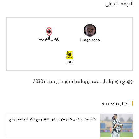
التوقف الدولي.
سعودي في الجول
الدوري الإنجليزي
الدوري الإسباني
رويال أنتويرب
محمد دومبيا
دوري أبطال أوروبا
القسم الثاني
الاتحاد
رياضات أخرى
ووقع دومبيا على عقد يربطه بالنمور حتى صيف 2030.
أمم إفريقيا
كرة السلة الأمريكية
أخبار متعلقة:
كرة سلة
كاراسكو يرفض 5 عروض ويقرر البقاء مع الشباب السعودي
كرة يد
كرة طائرة