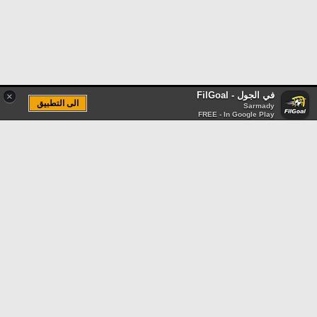
في الجول - FilGoal
×
الى التطبيق
Sarmady
FREE - In Google Play