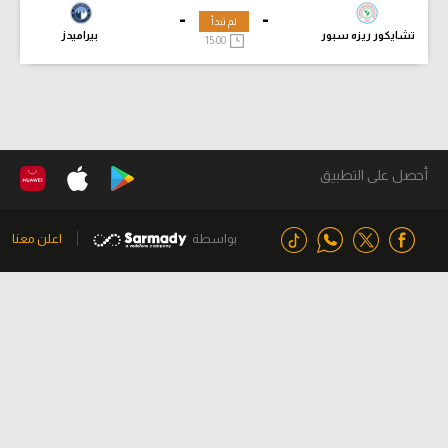
-
-
لم تبدأ
تشايكور ريزه سبور
بيراميدز
15:00
أحصل على التطبيق
بواسطة
اعلن معنا