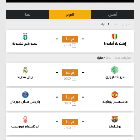
أمس
اليوم
غدا
الدوري البرتغالي
1 مباراة
-
-
لم تبدأ
إشتريلا أمادورا
سبورتنج لشبونة
22:30
مباريات ودية - أندية
4 مباراة
-
-
لم تبدأ
فرينكفاروزي
ريال مدريد
20:00
-
-
لم تبدأ
مانشستر يونايتد
باريس سان جيرمان
18:00
-
-
لم تبدأ
برشلونة
نوتنجهام فورست
22:00