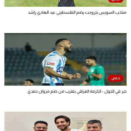
منتخب السويس بتروجت يضم الفلسطيني عبد الهادي راشد
خبر في الجول - الكرمة العراقي يقترب من ضم مروان حمدي