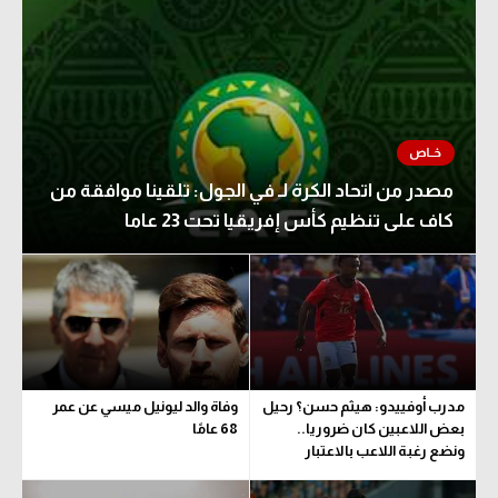
مصدر من اتحاد الكرة لـ في الجول: تلقينا موافقة من
كاف على تنظيم كأس إفريقيا تحت 23 عاما
مدرب أوفييدو: هيثم حسن؟ رحيل
وفاة والد ليونيل ميسي عن عمر
بعض اللاعبين كان ضروريا..
68 عامًا
ونضع رغبة اللاعب بالاعتبار