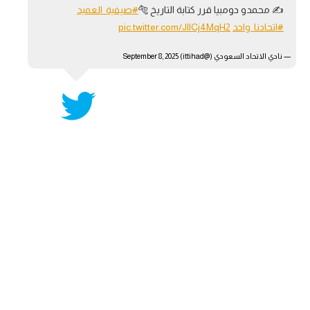
✍️ محمدو دومبيا قرر كتابة التاريخ 🐅
#صيفية_العميد
تحليل في الجول
#اتحادنا_واحد
pic.twitter.com/JllCj4MqH2
حكايات في الجول
— نادي الاتحاد السعودي (@ittihad)
September 8, 2025
كويز في الجول
فيديو في الجول