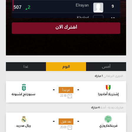
أمس
اليوم
غدا
الدوري البرتغالي
1 مباراة
-
-
لم تبدأ
إشتريلا أمادورا
سبورتنج لشبونة
22:30
مباريات ودية - أندية
4 مباراة
-
-
بعد قليل
فرينكفاروزي
ريال مدريد
20:00