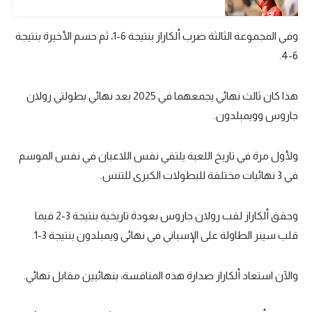
الوطن العربي
وفي المجموعة الثالثة ضرب ألكاراز بنتيجة 6-1، ثم حسم الأخيرة بنتيجة
في المونديال
6-4.
رياضة نسائية
هذا كان ثالث نهائي يجمعهما في 2025 بعد نهائي بطولتي رولان
آسيا
جاروس وويمبلدون.
أمريكا
ركن الألعاب
ولأول مرة في تاريخ اللعبة يلتقي نفس اللاعبان في نفس الموسم
في 3 نهائيات مختلفة للبطولات الكبرى للتنس.
أقسام خاصة
وحقق ألكاراز لقب رولان جاروس بعودة تاريخية بنتيجة 3-2 فيما
Gamers
قلب سينر الطاولة على الإسباني في نهائي ويمبلدون بنتيجة 3-1.
ميركاتو
والآن استعاد ألكاراز صدارة هذه المنافسة، بنهائيين مقابل نهائي.
تحقيق في الجول
تقرير في الجول