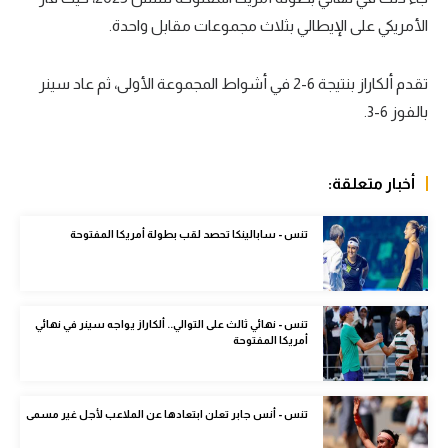
الأمريكي على الإيطالي بثلاث مجموعات مقابل واحدة.
سعودي في الجول
الدوري الإنجليزي
تقدم ألكاراز بنتيجة 6-2 في أشواط المجموعة الأولى، ثم عاد سينر
الدوري الإسباني
بالفوز 6-3.
دوري أبطال أوروبا
أخبار متعلقة:
القسم الثاني
رياضات أخرى
تنس - سابالينكا تحصد لقب بطولة أمريكا المفتوحة
أمم إفريقيا
كرة السلة الأمريكية
تنس - نهائي ثالث على التوالي.. ألكاراز يواجه سينر في نهائي
أمريكا المفتوحة
كرة سلة
كرة يد
تنس - أنس جابر تعلن ابتعادها عن الملاعب لأجل غير مسمى
كرة طائرة