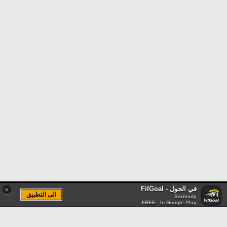
في الجول - FilGoal
×
الى التطبيق
Sarmady
FREE - In Google Play