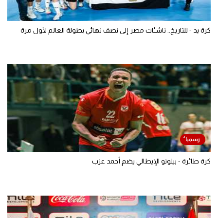
كرة يد - للتاريخ.. ناشئات مصر إلى نصف نهائي بطولة العالم لأول مرة
كرة طائرة - بيلونو الإيطالي يضم أحمد عزب