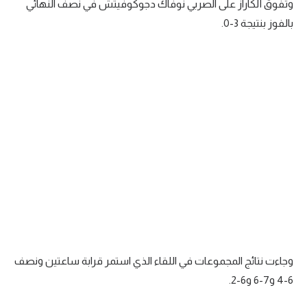
وتفوق ألكاراز على الصربي نوفاك دجوكوفيتش في نصف النهائي
تحليل في الجول
بالفوز بنتيجة 3-0.
حكايات في الجول
كويز في الجول
فيديو في الجول
وجاءت نتائج المجموعات في اللقاء الذي استمر قرابة ساعتين ونصف
6-4 و7-6 و6-2.