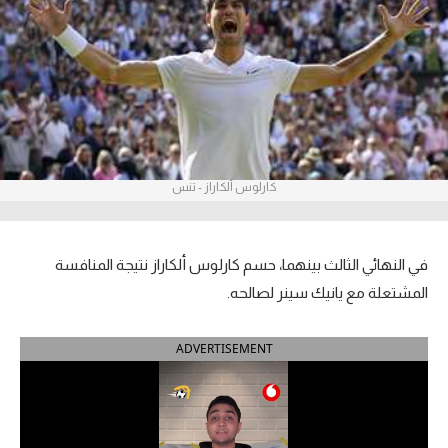
آراء حرة
ركن الألعاب
بطولات
أمريكا 2026
كارلوس ألكاراز - تنس
الدوري المصري
الدوري الإنجليزي الممتاز
في النهائي الثالث بينهما، حسم كارلوس ألكاراز نتيجة المنافسة
المشتعلة مع يانيك سينر لصالحه.
الدوري الإسباني
ADVERTISEMENT
الدوري الإيطالي
الدوري الألماني
الدوري الفرنسي