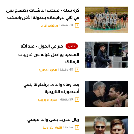
كرة سلة - منتخب الناشئات يكتسح بنين
في ثاني مواجهاته ببطولة الأفروباسكت
31 دقيقة |
رياضات أخرى
خبر في الجول - عبد الله
السعيد يواصل غيابه عن تدريبات
الزمالك
48 دقيقة |
الكرة المصرية
بعد وفاة والده.. برشلونة ينعي
أسطورته التاريخية
59 دقيقة |
الكرة الأوروبية
ريال مدريد ينعى والد ميسي
ساعة |
الكرة الأوروبية