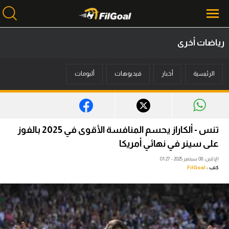
رياضات أخرى
محتوى إخباري
الرئيسية
أخبار
فيديوهات
ألبومات
الرئيسية
أخبار
مباريات
تنس - ألكاراز يحسم المنافسة الأقوى في 2025 بالفوز
ميركاتو
على سينر في نهائي أمريكا
الإثنين، 08 سبتمبر 2025 - 01:27
فانتازي في الجول
كتب :
FilGoal
مسابقة التوقعات
فيديوهات
عدسات