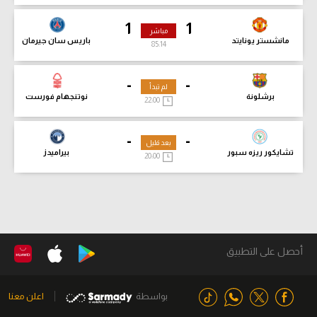
1
1
مباشر
مانشستر يونايتد
باريس سان جيرمان
85:16
-
-
لم تبدأ
برشلونة
نوتنجهام فورست
22:00
-
-
بعد قليل
تشايكور ريزه سبور
بيراميدز
20:00
أحصل على التطبيق
بواسطة
اعلن معنا