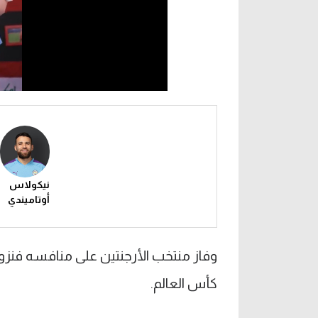
نيكولاس
أوتاميندي
كأس العالم.