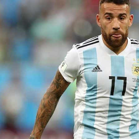
آسيا
دوري أبطال أوروبا
لسعودي للمحترفين
أمريكا
القسم الثاني
ل أوروبا
ركن الألعاب
رياضات أخرى
ل إفريقيا