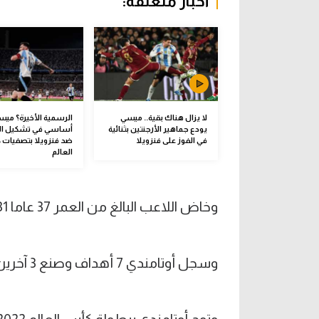
أخبار متعلقة:
لا يزال هناك بقية.. ميسي
الرسمية الأخيرة؟ ميس
يودع جماهير الأرجنتين بثنائية
أساسي في تشكيل الأ
في الفوز على فنزويلا
ضد فنزويلا بتصفيات
العالم
وخاض اللاعب البالغ من العمر 37 عاما 131 مباراة رفقة التانجو.
وسجل أوتامندي 7 أهداف وصنع 3 آخرين وحصل على 28 بطاقة صفراء.