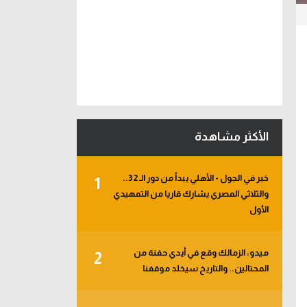
الأكثر مشاهدة
خبر في الجول - الأهلي يبدأ من دور الـ 32..
1
والثلاثي المصري يشارك قاريا من التمهيدي
الأول
ميدو: الزمالك وقع في أيدي حفنة من
2
المحتالين.. والتاريخ سيخلد موقفنا