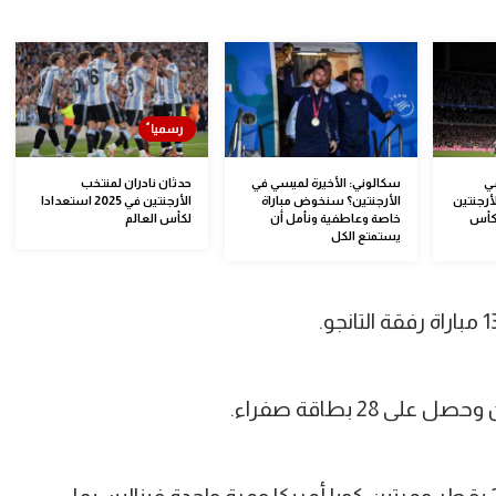
ي
سكالوني: الأخيرة لميسي في
حدثان نادران لمنتخب
رجنتين
الأرجنتين؟ سنخوض مباراة
الأرجنتين في 2025 استعدادا
 كأس
خاصة وعاطفية ونأمل أن
لكأس العالم
يستمتع الكل