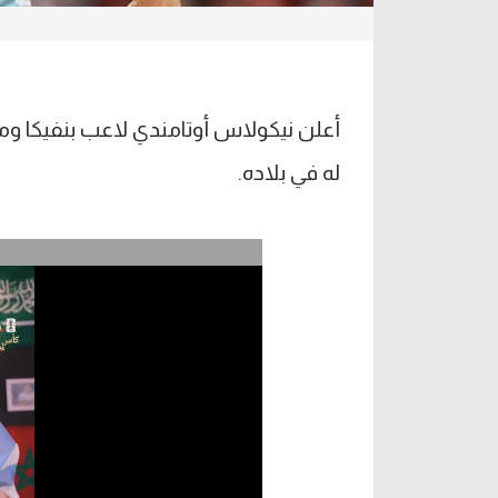
أعلن نيكولاس أوتامندي لاعب بنفيكا ومنت
له في بلاده.