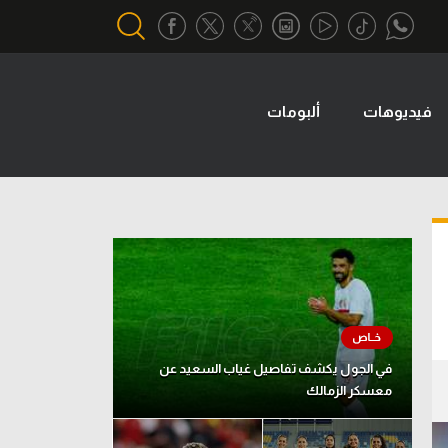
فيديوهات
ألبومات
أقسام خاصة
Gamers
يكية
ميركاتو
تحقيق في الجول
تقرير في الجول
تحليل في الجول
حكايات في الجول
في الجول يكشف تفاصيل غياب السعيد عن
معسكر الزمالك
كويز في الجول
فيديو في الجول