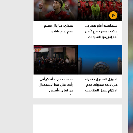
بسداسية أمام نيجيريا..
سكاي: فياريال مهتم
منتخب مصر يودع كأس
بضم إمام عاشور
أمم إفريقيا للسيدات
الدوري المصري – تعرف
محمد صلاح: لا أتذكر أنني
على لائحة عقوبات عدم
رأيت مثل هذا الاستقبال
الالتزام بعمل المقابلات
من قبل.. وأسعى
التلفزيونية
للألقاب مع الفريق