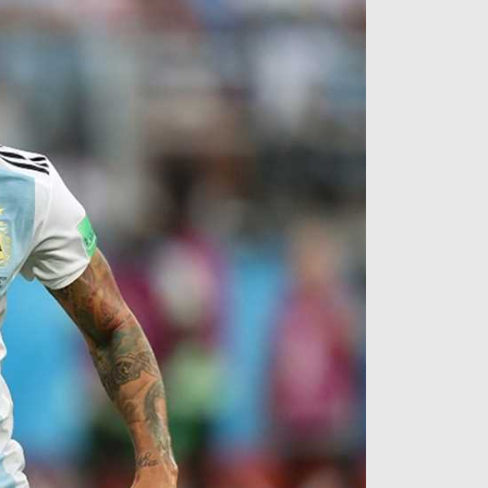
آراء حرة
الدوري ا
ركن الألعاب
دوري أبطا
دوري أبطا
كل البطولات