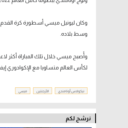
وتوج أوتامندي ببطولة كأس العالم 2022 بقطر ومرتين كوبا أمريكا ومرة واحدة فيناليسيما.
وكان ليونيل ميسي أسطورة كرة القدم قد 
وسط بلاده.
وأًصبح ميسي خلال تلك المباراة أكثر لاع
لكأس العالم متساويا مع الإكوادوري إيفان هورت
نيكولاس أوتامندي
الأرجنتين
ميسي
نرشح لكم