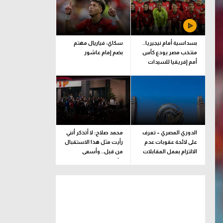
بسداسية أمام نيجيريا..
سكاي: فياريال مهتم
منتخب مصر يودع كأس
بضم إمام عاشور
أمم إفريقيا للسيدات
الدوري المصري – تعرف
محمد صلاح: لا أتذكر أنني
على لائحة عقوبات عدم
رأيت مثل هذا الاستقبال
الالتزام بعمل المقابلات
من قبل.. وأسعى
التلفزيونية
للألقاب مع الفريق