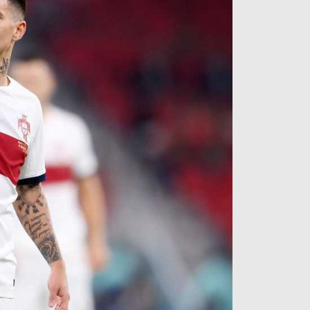
آراء حرة
الدوري ا
ركن الألعاب
دوري أبطا
دوري أبطا
كل البطولات