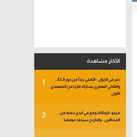
الأكثر مشاهدة
خبر في الجول - الأهلي يبدأ من دور الـ 32..
1
والثلاثي المصري يشارك قاريا من التمهيدي
الأول
ميدو: الزمالك وقع في أيدي حفنة من
2
المحتالين.. والتاريخ سيخلد موقفنا