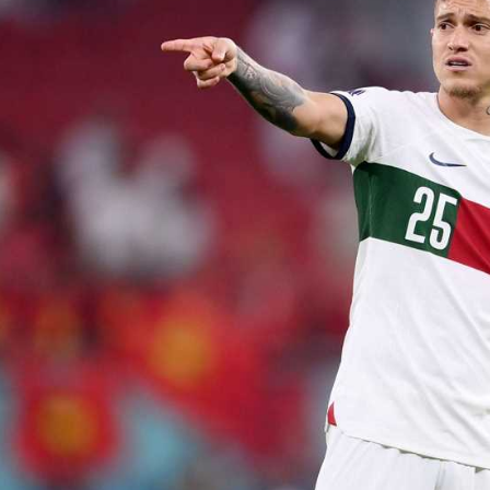
آسيا
دوري أبطال أوروبا
لسعودي للمحترفين
أمريكا
القسم الثاني
ل أوروبا
ركن الألعاب
رياضات أخرى
ل إفريقيا