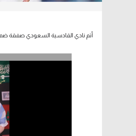
أتم نادي القادسية السعودي صفقة ضم الب