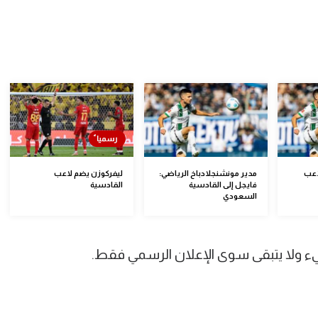
اعب
مدير مونشنجلادباخ الرياضي:
ليفركوزن يضم لاعب
فايجل إلى القادسية
القادسية
السعودي
يء ولا يتبقى سوى الإعلان الرسمي فقط.