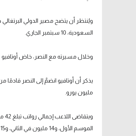
ويُنتظر أن يتضح مصير الدولي البرتغالي 
السعودية، 10 سبتمبر الجاري.
وخلال مسيرته مع النصر، خاض أوتافيو 84 مباراةً، سجل فيها 12 هدفًا، وقدَّم 16 تمريرةً حاسمةً.
مليون يورو.
الموسم الأول، و14 مليون في الثاني، و15 مليون في الأخير، إلى جانب امتيازات مالية أخرى.