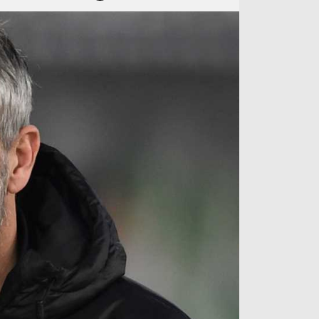
آراء حرة
الدوري ا
ركن الألعاب
دوري أبطا
دوري أبطا
كل البطولات