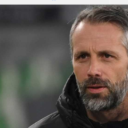
آسيا
دوري أبطال أوروبا
لسعودي للمحترفين
أمريكا
القسم الثاني
ل أوروبا
ركن الألعاب
رياضات أخرى
ل إفريقيا