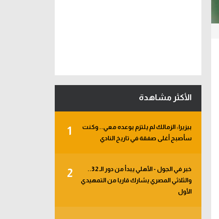
الأكثر مشاهدة
بيزيرا: الزمالك لم يلتزم بوعده معي.. وكنت
1
سأصبح أغلى صفقة في تاريخ النادي
خبر في الجول - الأهلي يبدأ من دور الـ 32..
2
والثلاثي المصري يشارك قاريا من التمهيدي
الأول