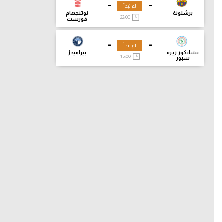
-
-
لم تبدأ
برشلونة
نوتنجهام
22:00
فورست
-
-
لم تبدأ
تشايكور ريزه
بيراميدز
15:00
سبور