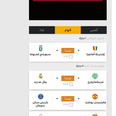
أمس
اليوم
غدا
الدوري البرتغالي
1 مباراة
-
-
لم تبدأ
إشتريلا أمادورا
سبورتنج لشبونة
22:30
مباريات ودية - أندية
4 مباراة
-
-
لم تبدأ
فرينكفاروزي
ريال مدريد
20:00
-
-
لم تبدأ
مانشستر يونايتد
باريس سان
18:00
جيرمان