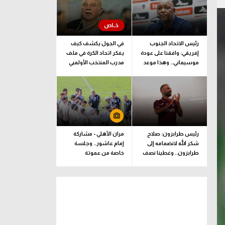
رئيس الاتحاد الجنوب
في الجول يكشف كيف
إفريقي: وافقنا على عودة
يفكر اتحاد الكرة في ملف
موسيماني.. وهذا موعد
مدرب المنتخب الأولمبي
الإعلان الرسمي
رئيس طرابزون: صلاح
مران الأهلي - مشاركة
شكر الله لانضمامه إلى
إمام عاشور.. وجلسة
طرابزون.. وغطينا نصف
خاصة من عموتة
قيمة الصفقة