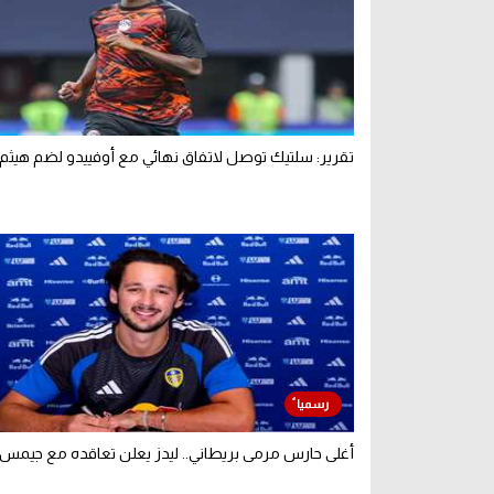
تقرير: سلتيك توصل لاتفاق نهائي مع أوفييدو لضم هيث
أغلى حارس مرمى بريطاني.. ليدز يعلن تعاقده مع جيمس 