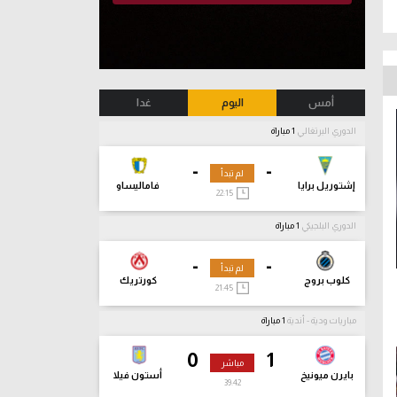
أمس
اليوم
غدا
الدوري البرتغالي
1 مباراة
-
-
لم تبدأ
إشتوريل برايا
فاماليساو
22:15
الدوري البلجيكي
1 مباراة
-
-
لم تبدأ
كلوب بروج
كورتريك
21:45
مباريات ودية - أندية
1 مباراة
0
1
مباشر
بايرن ميونيخ
أستون فيلا
39:44