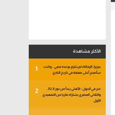
الأكثر مشاهدة
بيزيرا: الزمالك لم يلتزم بوعده معي.. وكنت
1
سأصبح أغلى صفقة في تاريخ النادي
خبر في الجول - الأهلي يبدأ من دور الـ 32..
2
والثلاثي المصري يشارك قاريا من التمهيدي
الأول