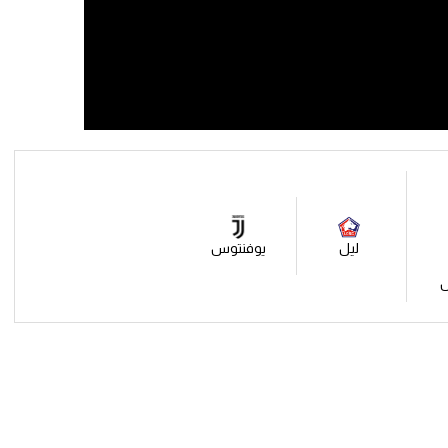
ليل
يوفنتوس
س