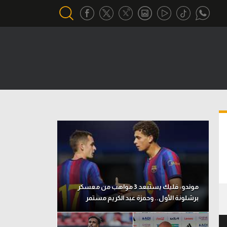
أقسام خاصة
Gamers
يكية
ميركاتو
تحقيق في الجول
تقرير في الجول
تحليل في الجول
حكايات في الجول
موندو: فليك يستبعد 3 مواهب من معسكر
برشلونة الأول.. وحمزة عبد الكريم مستمر
كويز في الجول
فيديو في الجول