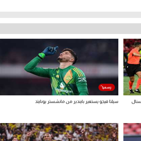
سنال
سيلتا فيجو يستعير بايندير من مانشستر يونايتد