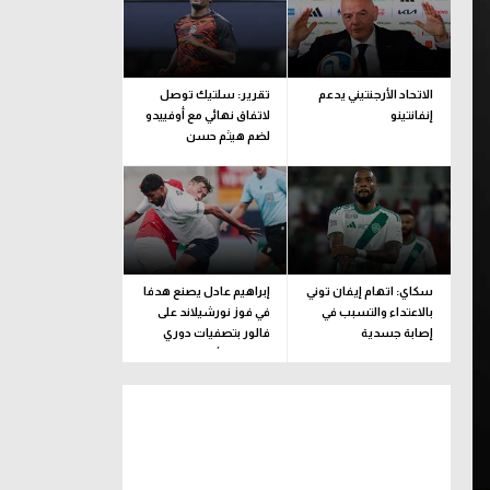
الاتحاد الأرجنتيني يدعم
تقرير: سلتيك توصل
إنفانتينو
لاتفاق نهائي مع أوفييدو
لضم هيثم حسن
سكاي: اتهام إيفان توني
إبراهيم عادل يصنع هدفا
بالاعتداء والتسبب في
في فوز نورشيلاند على
إصابة جسدية
فالور بتصفيات دوري
المؤتمر الأوروبي