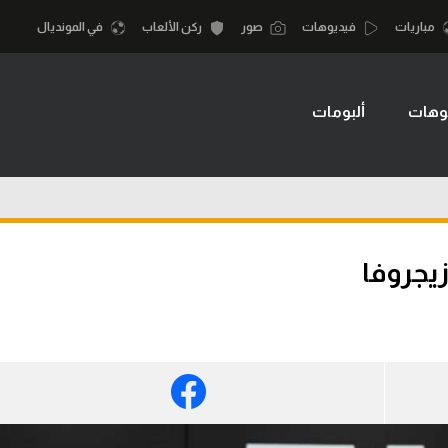
مباريات
فيديوهات
صور
ركن الألعاب
في المونديال
وهات
ألبومات
أقسام
أمم إفريقيا
الكرة المصرية
كرة السلة الأمر
الدوري المصري
لمصري
كرة سلة
الكرة الأوروبية
نجليزي الممتاز
كرة يد
يجروفا
الكرة الإفريقية
إسباني
كرة طائرة
منتخب مصر
إيطالي
الوطن العربي
سعودي في الجول
في المونديال
لماني
الدوري الإنجليزي
رياضة نسائية
لفرنسي
الدوري الإسباني