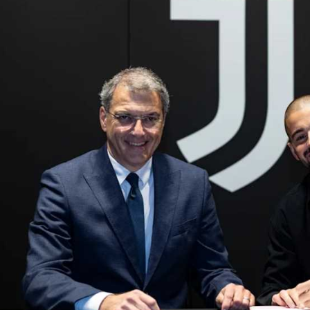
آسيا
دوري أبطال أوروبا
لسعودي للمحترفين
أمريكا
القسم الثاني
ل أوروبا
ركن الألعاب
رياضات أخرى
ل إفريقيا