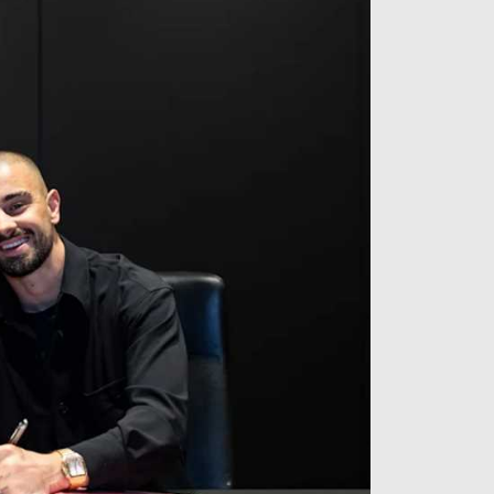
آراء حرة
الدوري ا
ركن الألعاب
دوري أبطا
دوري أبطا
كل البطولات