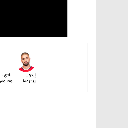
إيدون
النادي :
زيجروفا
يوفنتو