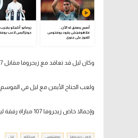
أصبح يصفق له الآن..
رومانو: أتليتكو يقتر
فلاهوفيتش يقود يوفنتوس
جونزاليس لاعب يوف
للفوز على جنوى
وكان ليل قد تعاقد مع زيجروفا مقابل 7 ملايين يورو قادما من بازل في يناير 2022.
ولعب الجناح الأيمن مع ليل في الموسم الماضي 21 مباراة وسجل 8 أهدا
وإجمالا خاض زيجروفا 107 مباراة رفقة ليل وتمكن من تسجيل 26 هدفا وصنع 18 آخرين.
إدون زيجروفا
يوفنتوس
ميركاتو
ليل