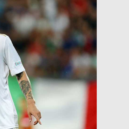
آراء حرة
الدوري ا
ركن الألعاب
دوري أبطا
دوري أبطا
كل البطولات