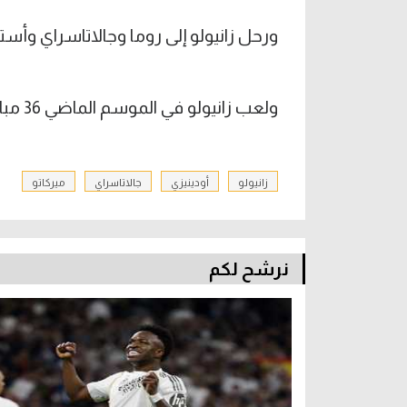
ورحل زانيولو إلى روما وجالاتاسراي وأستون 
ولعب زانيولو في الموسم الماضي 36 مباراة وسجل 3 أهداف وصنع مثلهم.
زانيولو
أودينيزي
جالاتاسراي
ميركاتو
نرشح لكم