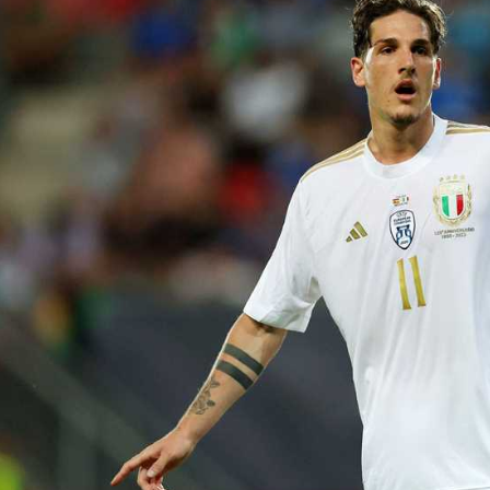
آسيا
دوري أبطال أوروبا
لسعودي للمحترفين
أمريكا
القسم الثاني
ل أوروبا
ركن الألعاب
رياضات أخرى
ل إفريقيا