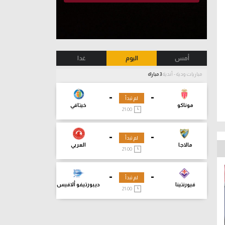
أمس
اليوم
غدا
مباريات ودية - أندية
3 مباراة
-
-
لم تبدأ
موناكو
خيتافي
21:00
-
-
لم تبدأ
مالاجا
العربي
21:00
-
-
لم تبدأ
فيورنتينا
ديبورتيفو ألافيس
21:00