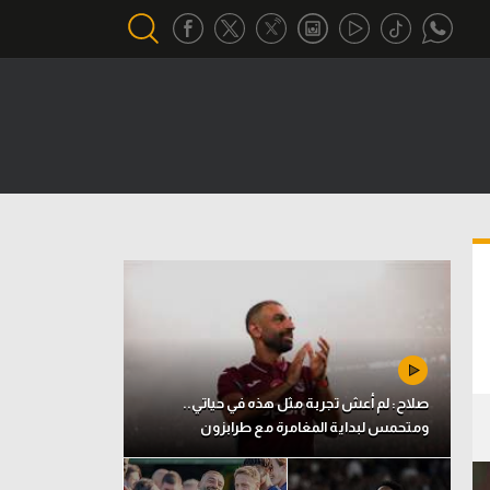
أقسام خاصة
Gamers
يكية
ميركاتو
تحقيق في الجول
تقرير في الجول
تحليل في الجول
حكايات في الجول
صلاح: لم أعش تجربة مثل هذه في حياتي..
ومتحمس لبداية المغامرة مع طرابزون
كويز في الجول
فيديو في الجول