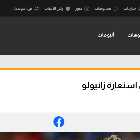
مباريات
فيديوهات
صور
ركن الألعاب
في المونديال
وهات
ألبومات
أقسام
أمم إفريقيا
الكرة المصرية
كرة السلة الأمر
الدوري المصري
لمصري
كرة سلة
الكرة الأوروبية
نجليزي الممتاز
كرة يد
ستعارة زانيولو
الكرة الإفريقية
إسباني
كرة طائرة
منتخب مصر
إيطالي
الوطن العربي
سعودي في الجول
في المونديال
لماني
الدوري الإنجليزي
رياضة نسائية
لفرنسي
الدوري الإسباني