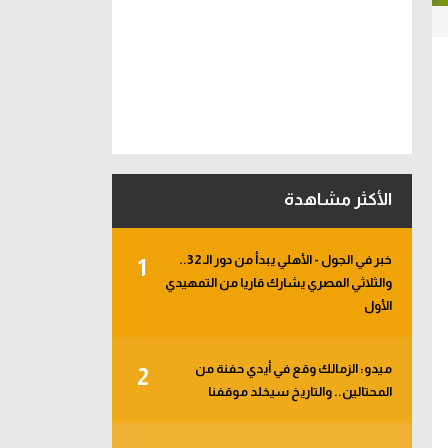
الأكثر مشاهدة
خبر في الجول - الأهلي يبدأ من دور الـ 32..
1
والثلاثي المصري يشارك قاريا من التمهيدي
الأول
ميدو: الزمالك وقع في أيدي حفنة من
2
المحتالين.. والتاريخ سيخلد موقفنا