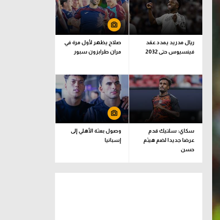
ريال مدريد يمدد عقد
صلاح يظهر لأول مرة في
فينسيوس حتى 2032
مران طرابزون سبور
سكاي: سلتيك قدم
وصول بعثة الأهلي إلى
عرضا جديدا لضم هيثم
إسبانيا
حسن