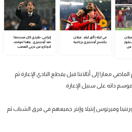
يلان
في ليلة تألق لياو.. ميلان
إنزاجي: طردي كان مستحقا
 يفوز
يكتسح أودينيزي برباعية
ضد أودينيزي.. وهذا موقف
 من
لاوتارو من دربي الغضب
اضي معارا إلى أتالانتا قبل يقطع النادي الإعارة ثم
لموسم ذاته على سبيل الإعارة.
نتينا وفيرتوس إنتيلا وإنتر جميعهم في فرق الشباب ثم