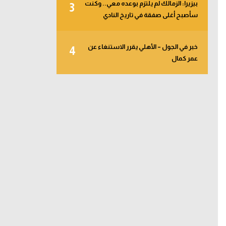
بيزيرا: الزمالك لم يلتزم بوعده معي.. وكنت
3
سأصبح أغلى صفقة في تاريخ النادي
خبر في الجول – الأهلي يقرر الاستنغاء عن
4
عمر كمال