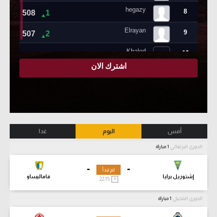
أمس
اليوم
غدا
الدوري البرتغالي
1 مباراة
-
-
لم تبدأ
إشتوريل برايا
فاماليساو
22:15
الدوري البلجيكي
1 مباراة