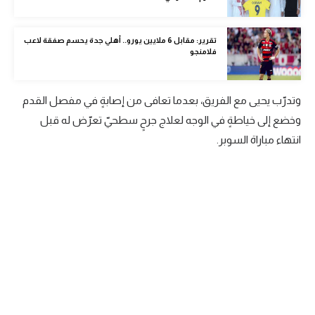
الوطن العربي
تقرير: مقابل 6 ملايين يورو.. أهلي جدة يحسم صفقة لاعب
في المونديال
فلامنجو
رياضة نسائية
آسيا
وتدرّب يحيى مع الفريق، بعدما تعافى من إصابةٍ في مفصل القدم
وخضع إلى خياطةٍ في الوجه لعلاج جرحٍ سطحيّ تعرّض له قبل
أمريكا
انتهاء مباراة السوبر.
ركن الألعاب
أقسام خاصة
Gamers
ميركاتو
تحقيق في الجول
تقرير في الجول