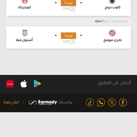
-
-
لم تبدأ
كلوب بروج
كورتريك
21:45
مباريات ودية - أندية
1 مباراة
-
-
لم تبدأ
بايرن ميونيخ
أستون فيلا
13:00
أحصل على التطبيق
بواسطة
اعلن معنا