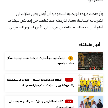
سعودي في الجول
وأوضحت جريدة الرياضية السعودية أن أيمن يحيى شارك إلى
الدوري الإنجليزي
التدريبات الجماعية مساء الأربعاء، بعد تعافيه من إصابتين لحِقتا به
الدوري الإسباني
أمام أهلي جدة، السبت الماضي في نهائي كأس السوبر السعودي.
دوري أبطال أوروبا
أخبار متعلقة:
القسم الثاني
رياضات أخرى
"أرض أكتوبر حق أصيل".. الزمالك ينشر توضيحا بشأن
هتاف جماهيره
أمم إفريقيا
كرة السلة الأمريكية
"أخطاء فادحة غيرت النتيجة".. كهرباء الإسماعيلية
كرة سلة
يتقدم بشكوى رسمية ضد حكم مباراة سموحة
كرة يد
"الهداف التاريخي وصل".. عمر السومة ينضم إلى
كرة طائرة
الحزم السعودي