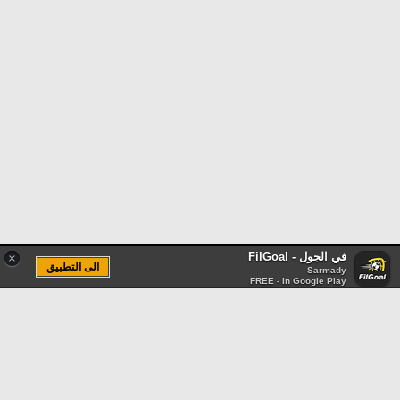
في الجول - FilGoal
×
الى التطبيق
Sarmady
FREE - In Google Play