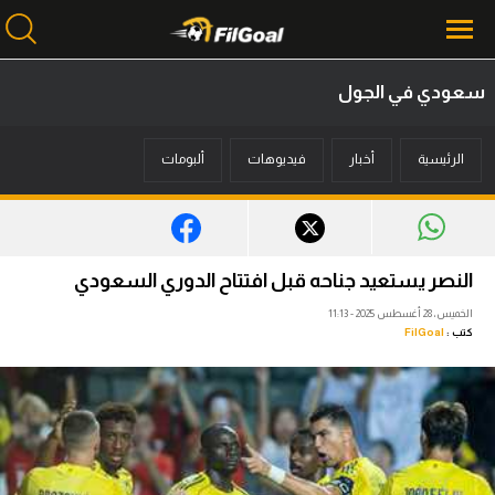
سعودي في الجول
محتوى إخباري
الرئيسية
أخبار
فيديوهات
ألبومات
الرئيسية
أخبار
مباريات
النصر يستعيد جناحه قبل افتتاح الدوري السعودي
ميركاتو
الخميس، 28 أغسطس 2025 - 11:13
كتب :
FilGoal
فانتازي في الجول
مسابقة التوقعات
فيديوهات
عدسات