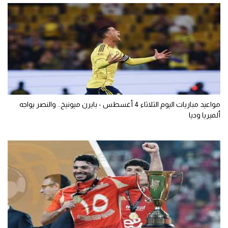
مواعيد مباريات اليوم الثلاثاء 4 أغسطس - بايرن ميونيخ.. والنصر يواجه
ألميريا وديا