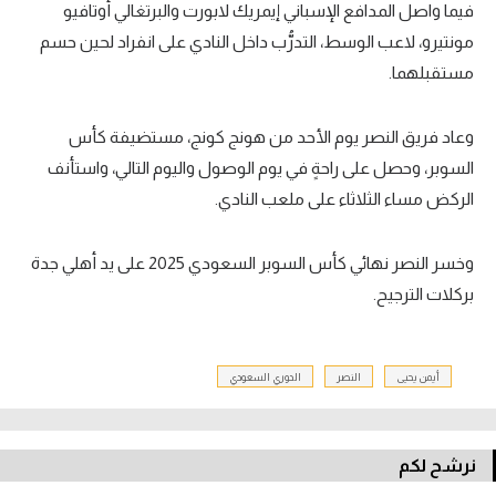
فيما واصل المدافع الإسباني إيمريك لابورت والبرتغالي أوتافيو
مونتيرو، لاعب الوسط، التدرُّب داخل النادي على انفراد لحين حسم
مستقبلهما.
وعاد فريق النصر يوم الأحد من هونج كونج، مستضيفة كأس
السوبر، وحصل على راحةٍ في يوم الوصول واليوم التالي، واستأنف
الركض مساء الثلاثاء على ملعب النادي.
وخسر النصر نهائي كأس السوبر السعودي 2025 على يد أهلي جدة
بركلات الترجيح.
أيمن يحيى
النصر
الدوري السعودي
نرشح لكم