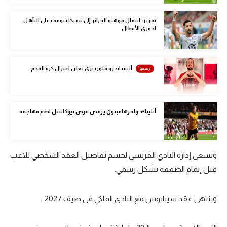
الوطن العربي
تقرير: انتقال موهبة الجزائر إلى بنفيكا يتوقف على التأهل
لدوري الأبطال
في المونديال
رياضة نسائية
أليساندرو فلورينزي يعلن اعتزال كرة القدم
آسيا
أمريكا
ركن الألعاب
أثليتك: ولفرهامبتون يرفض عرض نيوكاسل لضم مهاجمه
أقسام خاصة
وتسعى إدارة النادي الفرنسي لحسم تفاصيل العقد الشخصي للاعب
Gamers
قبل إتمام الصفقة بشكل رسمي.
ميركاتو
وينتهي عقد سيبايوس مع النادي الملكي في صيف 2027.
تحقيق في الجول
تقرير في الجول