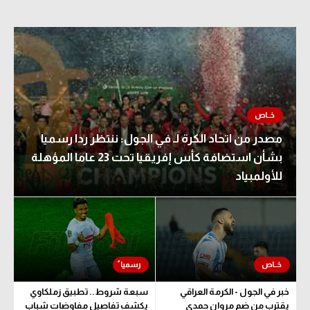
مصدر من اتحاد الكرة لـ في الجول: ننتظر ردا رسميا
بشأن استضافة كأس إفريقيا تحت 23 عاما المؤهلة
للأولمبياد
خبر في الجول - الكرمة العراقي
سبعة شروط.. تطبيق زملكاوي
يقترب من ضم مروان حمدي
يكشف تفاصيل مفاوضات شباب