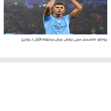
رومانو: مانشستر سيتي يرفض عرض برشلونة الأول لـ رودري