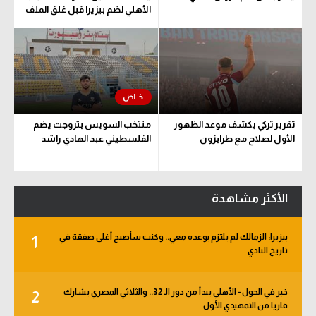
الأهلي لضم بيزيرا قبل غلق الملف
تقرير تركي يكشف موعد الظهور
منتخب السويس بتروجت يضم
الأول لصلاح مع طرابزون
الفلسطيني عبد الهادي راشد
الأكثر مشاهدة
بيزيرا: الزمالك لم يلتزم بوعده معي.. وكنت سأصبح أغلى صفقة في
1
تاريخ النادي
خبر في الجول - الأهلي يبدأ من دور الـ 32.. والثلاثي المصري يشارك
2
قاريا من التمهيدي الأول