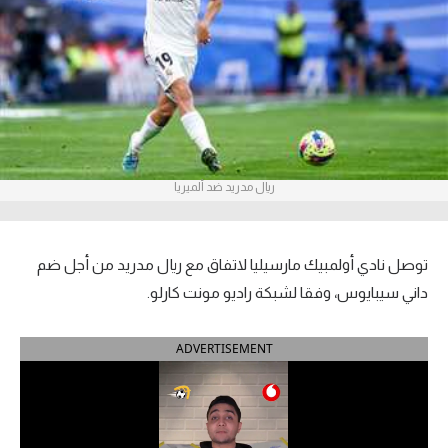
آراء حرة
ركن الألعاب
بطولات
أمريكا 2026
ريال مدريد ضد ألميريا
الدوري المصري
الدوري الإنجليزي الممتاز
توصل نادي أولمبيك مارسيليا لاتفاق مع ريال مدريد من أجل ضم
داني سيبايوس، وفقا لشبكة راديو مونت كارلو.
الدوري الإسباني
ADVERTISEMENT
الدوري الإيطالي
الدوري الألماني
الدوري الفرنسي