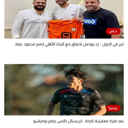
خبر في الجول - زد يتوصل لاتفاق مع البنك الأهلي لضم محمود عماد
بعد فترة معايشة ناجحة.. كريستال بالاس يضم تومياسو