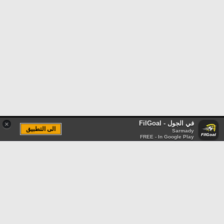
في الجول - FilGoal
×
الى التطبيق
Sarmady
FREE - In Google Play