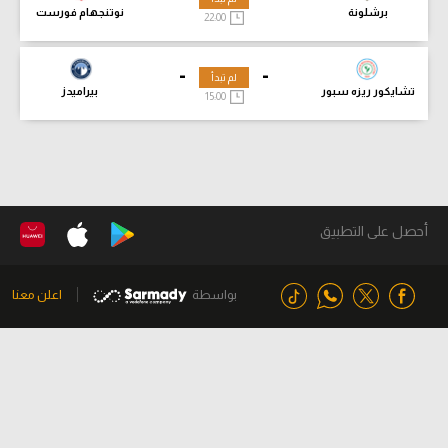
برشلونة
نوتنجهام فورست
22:00
-
-
لم تبدأ
تشايكور ريزه سبور
بيراميدز
15:00
أحصل على التطبيق
بواسطة
اعلن معنا