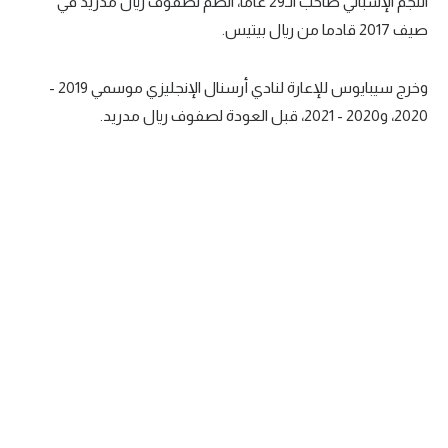
النجم الإسباني صاحب الـ29 عاما، انضم لصفوف ريال مدريد في
تحليل في الجول
صيف 2017 قادما من ريال بيتيس.
حكايات في الجول
وخرج سيبايوس للإعارة لنادي أرسنال الإنجليزي موسمي 2019 -
كويز في الجول
2020، و2020 - 2021، قبل العودة لصفوف ريال مدريد.
فيديو في الجول