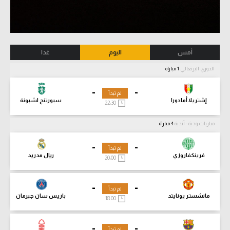
أمس
اليوم
غدا
الدوري البرتغالي
1 مباراة
-
-
لم تبدأ
إشتريلا أمادورا
سبورتنج لشبونة
22:30
مباريات ودية - أندية
4 مباراة
-
-
لم تبدأ
فرينكفاروزي
ريال مدريد
20:00
-
-
لم تبدأ
مانشستر يونايتد
باريس سان جيرمان
18:00
-
-
لم تبدأ