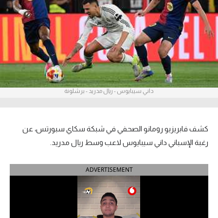
آراء حرة
ركن الألعاب
بطولات
أمريكا 2026
داني سيبايوس - ريال مدريد - برشلونة
الدوري المصري
الدوري الإنجليزي الممتاز
كشف فابريزيو رومانو الصحفي في شبكة سكاي سبورتس، عن
رغبة الإسباني داني سيبايوس لاعب وسط ريال مدريد.
الدوري الإسباني
ADVERTISEMENT
الدوري الإيطالي
الدوري الألماني
الدوري الفرنسي