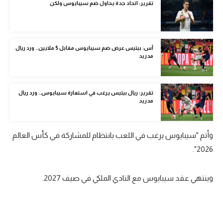
تقرير: اتحاد جدة يحاول ضم سيبايوس ولكن
الوطن العربي
في المونديال
آس: بيتيس عرض ضم سيبايوس مقابل 5 ملايين.. ورد ريال
رياضة نسائية
مدريد
آسيا
أمريكا
تقرير: ريال بيتيس يرغب في استعارة سيبايوس.. ورد ريال
مدريد
ركن الألعاب
وأتم "سيبايوس يرغب في اللعب بانتظام للمشاركة في كأس العالم
أقسام خاصة
2026".
Gamers
ميركاتو
وينتهي عقد سيبايوس مع النادي الملكي في صيف 2027.
تحقيق في الجول
تقرير في الجول