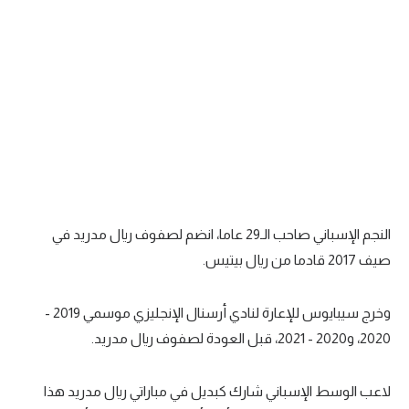
تحليل في الجول
حكايات في الجول
كويز في الجول
فيديو في الجول
النجم الإسباني صاحب الـ29 عاما، انضم لصفوف ريال مدريد في
صيف 2017 قادما من ريال بيتيس.
وخرج سيبايوس للإعارة لنادي أرسنال الإنجليزي موسمي 2019 -
2020، و2020 - 2021، قبل العودة لصفوف ريال مدريد.
لاعب الوسط الإسباني شارك كبديل في مباراتي ريال مدريد هذا