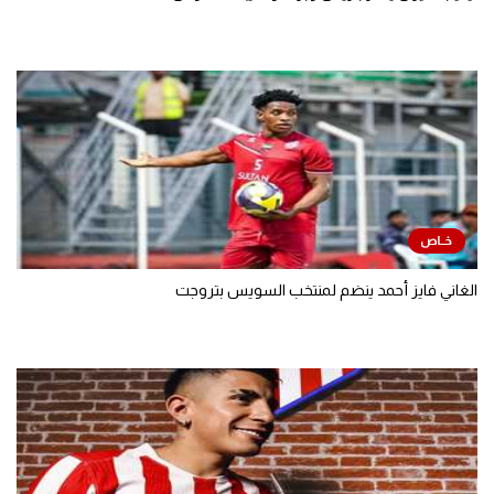
الغاني فايز أحمد ينضم لمنتخب السويس بتروجت