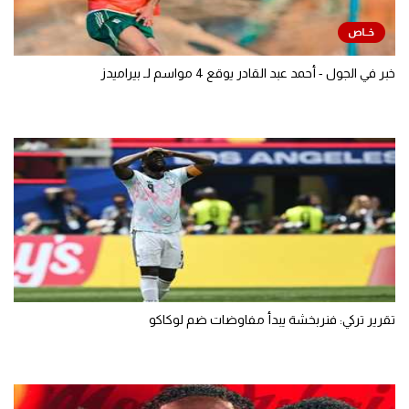
خبر في الجول - أحمد عبد القادر يوقع 4 مواسم لـ بيراميدز
تقرير تركي: فنربخشة يبدأ مفاوضات ضم لوكاكو