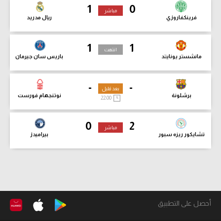
1
0
مباشر
فرينكفاروزي
ريال مدريد
1
1
انتهت
مانشستر يونايتد
باريس سان جيرمان
-
-
بعد قليل
برشلونة
نوتنجهام فورست
22:00
0
2
مباشر
تشايكور ريزه سبور
بيراميدز
أحصل على التطبيق