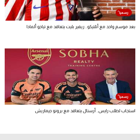
بعد موسم واحد مع أتلتيكو.. ريفير بليت يتعاقد مع تياجو ألمادا
استجاب لطلب رايس.. أرسنال يتعاقد مع برونو جيماريش