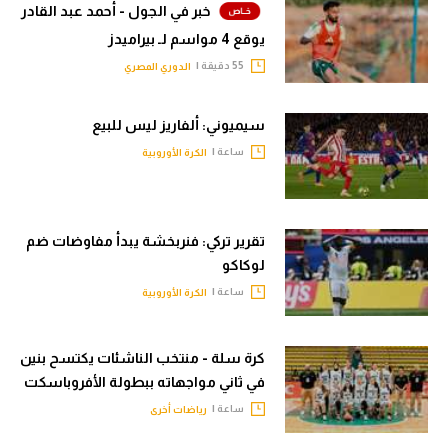
خبر في الجول - أحمد عبد القادر
يوقع 4 مواسم لـ بيراميدز
55 دقيقة |
الدوري المصري
سيميوني: ألفاريز ليس للبيع
ساعة |
الكرة الأوروبية
تقرير تركي: فنربخشة يبدأ مفاوضات ضم
لوكاكو
ساعة |
الكرة الأوروبية
كرة سلة - منتخب الناشئات يكتسح بنين
في ثاني مواجهاته ببطولة الأفروباسكت
ساعة |
رياضات أخرى