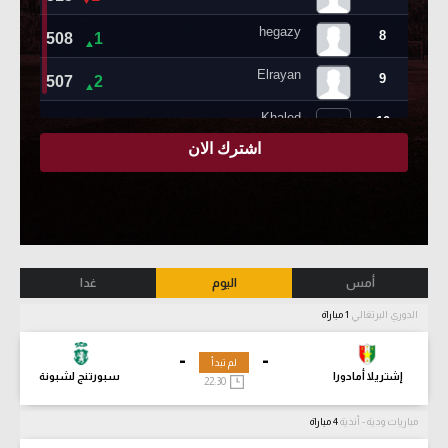
أمس
اليوم
غدا
الدوري البرتغالي
1 مباراة
-
-
لم تبدأ
إشتريلا أمادورا
سبورتنج لشبونة
22:30
مباريات ودية - أندية
4 مباراة