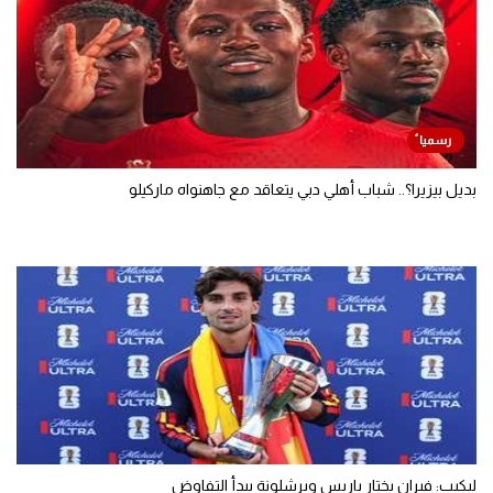
بديل بيزيرا؟.. شباب أهلي دبي يتعاقد مع جاهنواه ماركيلو
ليكيب: فيران يختار باريس وبرشلونة يبدأ التفاوض