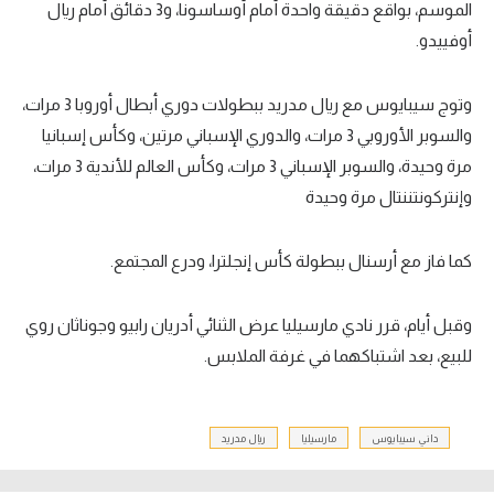
الموسم، بواقع دقيقة واحدة أمام أوساسونا، و3 دقائق أمام ريال
أوفييدو.
وتوج سيبايوس مع ريال مدريد ببطولات دوري أبطال أوروبا 3 مرات،
والسوبر الأوروبي 3 مرات، والدوري الإسباني مرتين، وكأس إسبانيا
مرة وحيدة، والسوبر الإسباني 3 مرات، وكأس العالم للأندية 3 مرات،
وإنتركونتننتال مرة وحيدة
كما فاز مع أرسنال ببطولة كأس إنجلترا، ودرع المجتمع.
وقبل أيام، قرر نادي مارسيليا عرض الثنائي أدريان رابيو وجوناثان روي
للبيع، بعد اشتباكهما في غرفة الملابس.
داني سيبايوس
مارسيليا
ريال مدريد