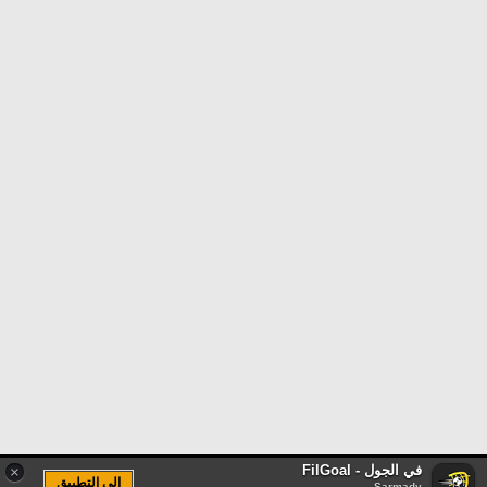
في الجول - FilGoal
×
الى التطبيق
Sarmady