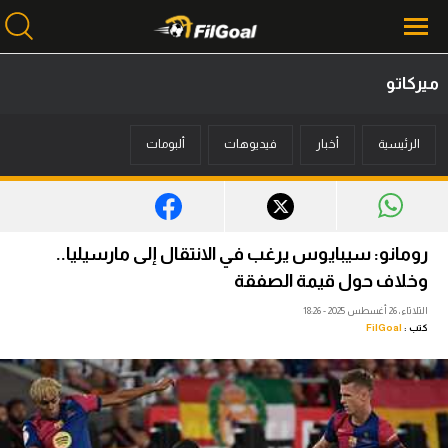
ميركاتو
محتوى إخباري
الرئيسية
أخبار
فيديوهات
ألبومات
الرئيسية
أخبار
مباريات
رومانو: سيبايوس يرغب في الانتقال إلى مارسيليا..
ميركاتو
وخلاف حول قيمة الصفقة
الثلاثاء، 26 أغسطس 2025 - 18:26
فانتازي في الجول
كتب :
FilGoal
مسابقة التوقعات
فيديوهات
عدسات