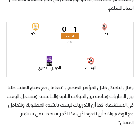
استاد السلام.
سعودي في الجول
الدوري الإنجليزي
0
1
الدوري الإسباني
الزمالك
فاركو
انتهت
21:00
دوري أبطال أوروبا
القسم الثاني
الزمالك
الدوري المصري
رياضات أخرى
أمم إفريقيا
وقال البلجيكي خلال المؤتمر الصحفي: "نتعامل مع ضيق الوقت حاليا
بين المباريات وخاصة بين الجولات الثانية والخامسة، ونستغل الوقت
كرة السلة الأمريكية
في الاستشفاء، كما أن التدريبات ليست بالشدة المطلوبة، ونتعامل
كرة سلة
مع الوضع ولابد أن نتعود لأن هذا الأمر سيحدث في سبتمبر
كرة يد
المقبل".
كرة طائرة