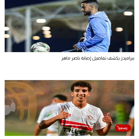
بيراميدز يكشف تفاصيل إصابة ناصر ماهر