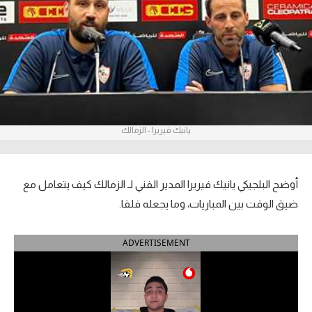
آراء حرة
ركن الألعاب
بطولات
أمريكا 2026
يانيك فيريرا - الزمالك
الدوري المصري
الدوري الإنجليزي الممتاز
أوضح البلجيكي يانيك فيريرا المدير الفني لـ الزمالك كيف يتعامل مع
ضيق الوقت بين المباريات، وما يجعله قلقا.
الدوري الإسباني
ADVERTISEMENT
الدوري الإيطالي
الدوري الألماني
الدوري الفرنسي