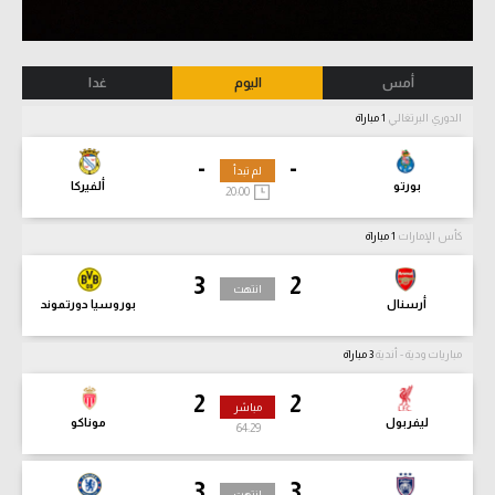
أمس
اليوم
غدا
الدوري البرتغالي
1 مباراة
-
-
لم تبدأ
بورتو
ألفيركا
20:00
كأس الإمارات
1 مباراة
3
2
انتهت
أرسنال
بوروسيا دورتموند
مباريات ودية - أندية
3 مباراة
2
2
مباشر
ليفربول
موناكو
64:31
3
3
انتهت