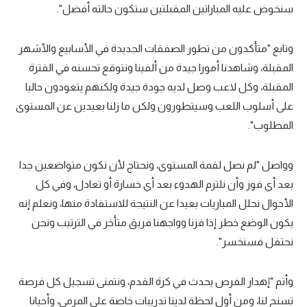
سنخوض عليه المباراتين المقبلتين ستكون حالته أفضل".
وتابع "متأكدون من تطور الصفقات الجديدة في الأسابيع والأشهر
المقبلة، وشاهدنا أمورا جيدة من ألفينا ونتوقع تحسنه في الفترة
المقبلة، وكل لاعب وصل لديه جودة جيدة ولكنهم يتعودون حاليا
على أسلوب اللعب وسيتطورون ولكن ما زلنا بعيدين عن المستوى
المطلوب".
وواصل "لم نصل لقمة المستوى، ونحتاج لأن نكون متواضعين جدا
بعد أي فوز وأن نلتزم الهدوء بعد أي خسارة أو تعادل، وفي كل
الأحوال نحلل المباريات بعيدا عن النتيجة للاستفادة منها، ونعلم إنه
يكون الوضع خطر إذا فزنا وواجهنا فريق متأخر في الترتيب ونحن
نحتفل فسنخسر".
وأتم "إهدار الفرص يحدث في كرة القدم، ونتمنى تسجيل كل فرصة
تسنح لنا، ومن أول لحظة لدينا تدريبات خاصة على المرمى، وأحيانا