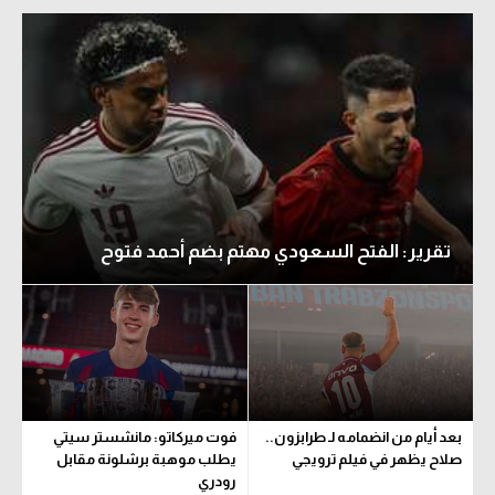
تقرير: الفتح السعودي مهتم بضم أحمد فتوح
بعد أيام من انضمامه لـ طرابزون..
فوت ميركاتو: مانشستر سيتي
صلاح يظهر في فيلم ترويجي
يطلب موهبة برشلونة مقابل
رودري