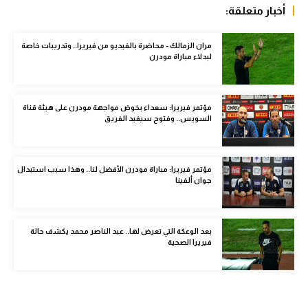
أخبار متعلقة:
الوطن العربي
في المونديال
مران الزمالك - محاضرة بالفيديو من فيريرا.. وتدريبات خاصة
لبدلاء مباراة مودرن
رياضة نسائية
آسيا
مؤتمر فيريرا: سعداء بخوض مواجهة مودرن على هيئة قناة
السويس.. وفتوح سيفيد الفريق
أمريكا
ركن الألعاب
مؤتمر فيريرا: مباراة مودرن الأفضل لنا.. وهذا سبب استبدال
جوان ألفينا
أقسام خاصة
Gamers
بعد الوعكة التي تعرض لها.. عبد الناصر محمد يكشف حالة
فيريرا الصحية
ميركاتو
تحقيق في الجول
تقرير في الجول