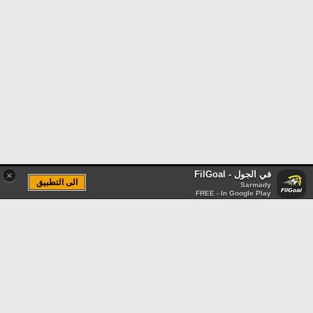
في الجول - FilGoal
×
الى التطبيق
Sarmady
FREE - In Google Play