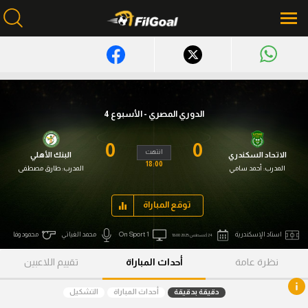
محتوى إخباري
الرئيسية
الدوري المصري - الأسبوع 4
أخبار
0
0
انتهت
الاتحاد السكندري
البنك الأهلي
مباريات
18:00
المدرب:
أحمد سامي
المدرب:
طارق مصطفى
ميركاتو
توقع المباراة
فانتازي في الجول
استاد الإسكندرية
On Sport 1
محمد الغياتي
محمود وفا
24 أغسطس 2025 18:00
مسابقة التوقعات
نظرة عامة
أحداث المباراة
تقييم اللاعبين
فيديوهات
دقيقة بدقيقة
أحداث المباراة
التشكيل
عدسات