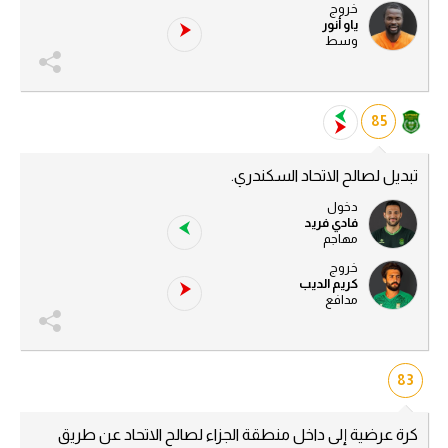
خروج
ياو أنور
سعودي في الجول
وسط
الدوري الإنجليزي
الدوري الإسباني
85
دوري أبطال أوروبا
تبديل لصالح الاتحاد السكندري.
القسم الثاني
دخول
فادي فريد
رياضات أخرى
مهاجم
أمم إفريقيا
خروج
كريم الديب
مدافع
كرة السلة الأمريكية
كرة سلة
83
كرة يد
كرة طائرة
كرة عرضية إلى داخل منطقة الجزاء لصالح الاتحاد عن طريق