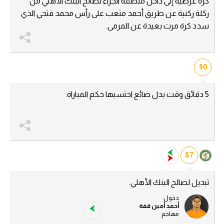
كرة عرضية إلى داخل منطقة الجزاء لصالح البنك الأهلي من
ركلة ركنية عن طريق أحمد متعب على رأس محمد فتحي الذي
الدوري السعودي للمحترفين
سدد كرة مرت بعيدة عن المرمى.
دوري أبطال أوروبا
دوري أبطال إفريقيا
90
كل البطولات
5 دقائق وقت بدل ضائع احتسبها حكم المباراة.
أقسام
الكرة المصرية
87
الدوري المصري
الكرة الأوروبية
تبديل لصالح البنك الأهلي.
الكرة الإفريقية
دخول
أحمد أمين قفة
مهاجم
منتخب مصر