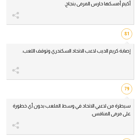
أكيم أمسكها حارس المرمى بنجاح.
الوطن العربي
في المونديال
رياضة نسائية
81
آسيا
إصابة كريم الديب لاعب الاتحاد السكندري وتوقف اللعب.
أمريكا
ركن الألعاب
79
أقسام خاصة
Gamers
سيطرة من لاعبي الاتحاد في وسط الملعب بدون أي خطورة
ميركاتو
على مرمى المنافس.
تحقيق في الجول
تقرير في الجول