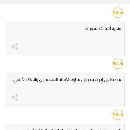
آراء حرة
90+6
ركن الألعاب
نهاية أحداث المباراة.
بطولات
أمريكا 2026
الدوري المصري
90+4
الدوري الإنجليزي الممتاز
مصطفى إبراهيم رجل مباراة الاتحاد السكندري والبنك الأهلي.
الدوري الإسباني
الدوري الإيطالي
90+3
الدوري الألماني
الدوري الفرنسي