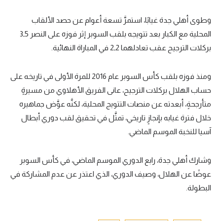
تحليل في الجول
وطوى أهلي جدة غيابًا، استمرَّ تسعة أعوام عن حصد الألقاب
المحلية مع الكبار بعد تتويجه بلقب السوبر إثر فوزه على النصر 5ـ3
حكايات في الجول
بركلات الترجيح عقب تعادلهما 2ـ2 في المباراة النهائية.
كويز في الجول
فيديو في الجول
ومنذ فوزه بلقب كأس السوبر عام 2016 للمرة الأولى في تاريخه على
حساب الهلال بركلات الترجيح، عانى الفريق الأهلاوي من مسيرةٍ
متأرجحةٍ، أبعدته عن منصات التتويج المحلية، لكنَّه عوَّض جماهيره
خلال فترة غيابه بإنجازٍ تاريخي، تمثَّل في تحقيق لقب دوري أبطال
آسيا للنخبة الموسم الماضي.
وشارك أهلي جدة، رابع الدوري الموسم الماضي، في كأس السوبر
عوضًا عن الهلال، وصيف الدوري، الذي اعتذر عن عدم المشاركة في
البطولة.