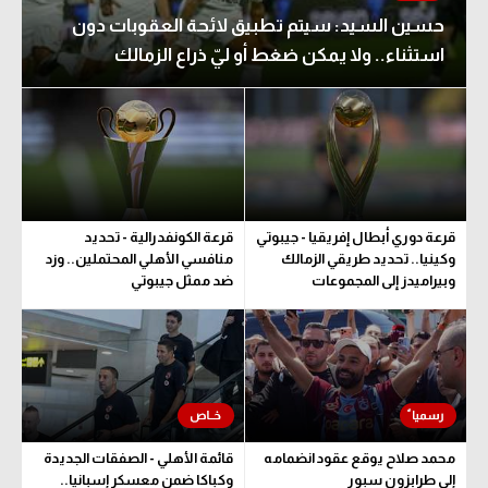
حسين السيد: سيتم تطبيق لائحة العقوبات دون
استثناء.. ولا يمكن ضغط أو ليّ ذراع الزمالك
قرعة دوري أبطال إفريقيا - جيبوتي
قرعة الكونفدرالية - تحديد
وكينيا.. تحديد طريقي الزمالك
منافسي الأهلي المحتملين.. وزد
وبيراميدز إلى المجموعات
ضد ممثل جيبوتي
محمد صلاح يوقع عقود انضمامه
قائمة الأهلي - الصفقات الجديدة
إلى طرابزون سبور
وكباكا ضمن معسكر إسبانيا..