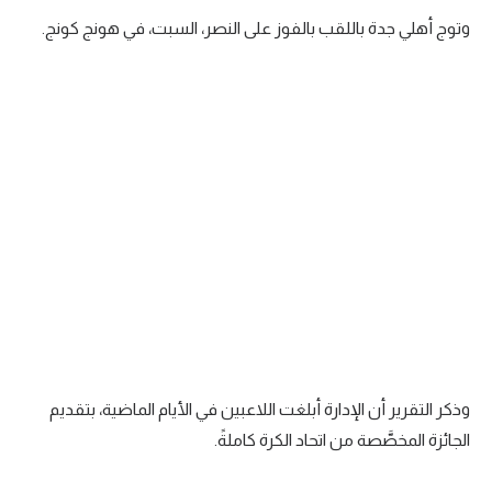
وتوج أهلي جدة باللقب بالفوز على النصر، السبت، في هونج كونج.
سعودي في الجول
الدوري الإنجليزي
الدوري الإسباني
دوري أبطال أوروبا
القسم الثاني
رياضات أخرى
أمم إفريقيا
كرة السلة الأمريكية
كرة سلة
وذكر التقرير أن الإدارة أبلغت اللاعبين في الأيام الماضية، بتقديم
كرة يد
الجائزة المخصَّصة من اتحاد الكرة كاملةً.
كرة طائرة