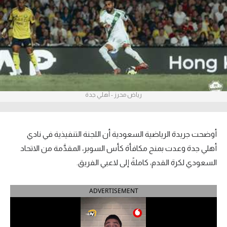
آراء حرة
ركن الألعاب
بطولات
أمريكا 2026
رياض محرز - أهلي جدة
الدوري المصري
الدوري الإنجليزي الممتاز
أوضحت جريدة الرياضية السعودية أن اللجنة التنفيذية في نادي
أهلي جدة وعدت بمنح مكافأة كأس السوبر، المقدَّمة من الاتحاد
الدوري الإسباني
السعودي لكرة القدم، كاملةً إلى لاعبي الفريق.
الدوري الإيطالي
ADVERTISEMENT
الدوري الألماني
الدوري الفرنسي