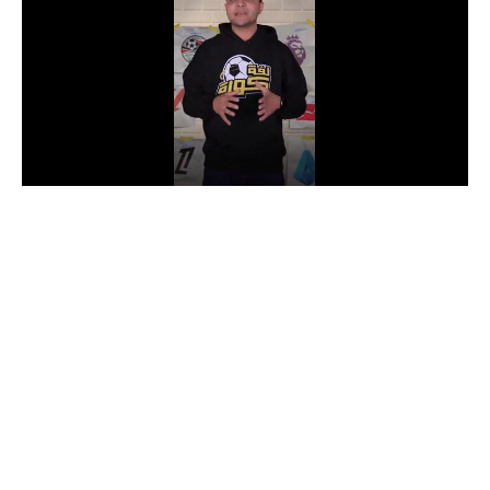
الدوري السعودي للمحترفين
دوري أبطال أوروبا
دوري أبطال إفريقيا
كل البطولات
أقسام
الكرة المصرية
الدوري المصري
الكرة الأوروبية
الكرة الإفريقية
منتخب مصر