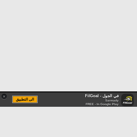
في الجول - FilGoal
×
الى التطبيق
Sarmady
FREE - In Google Play