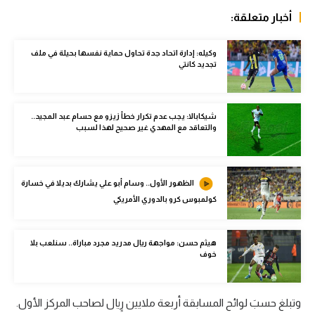
الوطن العربي
أخبار متعلقة:
في المونديال
وكيله: إدارة اتحاد جدة تحاول حماية نفسها بحيلة في ملف
تجديد كانتي
رياضة نسائية
آسيا
شيكابالا: يجب عدم تكرار خطأ زيزو مع حسام عبد المجيد..
أمريكا
والتعاقد مع المهدي غير صحيح لهذا لسبب
ركن الألعاب
الظهور الأول.. وسام أبو علي يشارك بديلا في خسارة
كولمبوس كرو بالدوري الأمريكي
أقسام خاصة
Gamers
هيثم حسن: مواجهة ريال مدريد مجرد مباراة.. سنلعب بلا
ميركاتو
خوف
تحقيق في الجول
وتبلغ حسبَ لوائح المسابقة أربعة ملايين ريالٍ لصاحب المركز الأول.
تقرير في الجول