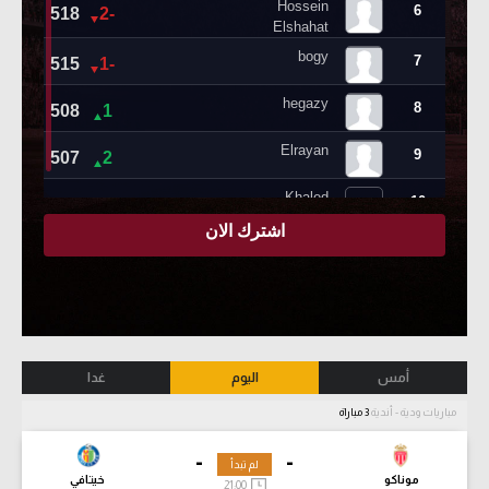
أمس
اليوم
غدا
مباريات ودية - أندية
3 مباراة
-
-
لم تبدأ
موناكو
خيتافي
21:00