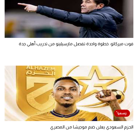
فوت ميركاتو: خطوة واحدة تفصل مارسيلينو من تدريب أهلي جدة
الحزم السعودي يعلن ضم موجيشا من المصري