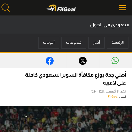
سعودي في الجول
محتوى إخباري
الرئيسية
أخبار
فيديوهات
ألبومات
الرئيسية
أخبار
مباريات
أهلي جدة يوزع مكافأة السوبر السعودي كاملة
ميركاتو
على لاعبيه
الأحد، 24 أغسطس 2025 - 12:54
فانتازي في الجول
كتب :
FilGoal
مسابقة التوقعات
فيديوهات
عدسات