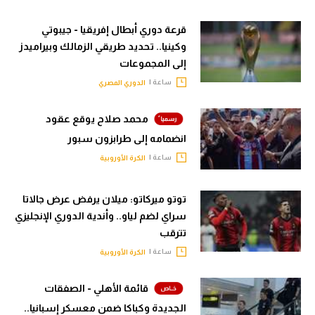
قرعة دوري أبطال إفريقيا - جيبوتي
وكينيا.. تحديد طريقي الزمالك وبيراميدز
إلى المجموعات
ساعة |
الدوري المصري
محمد صلاح يوقع عقود
انضمامه إلى طرابزون سبور
ساعة |
الكرة الأوروبية
توتو ميركاتو: ميلان يرفض عرض جالاتا
سراي لضم لياو.. وأندية الدوري الإنجليزي
تترقب
ساعة |
الكرة الأوروبية
قائمة الأهلي - الصفقات
الجديدة وكباكا ضمن معسكر إسبانيا..