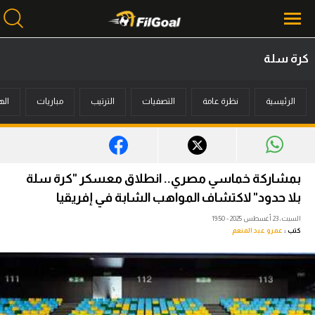
كرة سلة
محتوى إخباري
الرئيسية
نظرة عامة
التصفيات
الترتيب
مباريات
اله
الرئيسية
أخبار
مباريات
بمشاركة خماسي مصري.. انطلاق معسكر "كرة سلة
ميركاتو
بلا حدود" لاكتشاف المواهب الشابة في إفريقيا
السبت، 23 أغسطس 2025 - 19:50
فانتازي في الجول
كتب :
عمرو عبد المنعم
مسابقة التوقعات
فيديوهات
عدسات