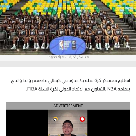
آراء حرة
ركن الألعاب
بطولات
الدوري المصري
معسكر "كرة سلة بلا حدود"
الدوري الإنجليزي الممتاز
الدوري الإسباني
انطلق معسكر كرة سلة بلا حدود في كيجالي عاصمة رواندا والذي
ينظمه NBA بالتعاون مع الاتحاد الدولي لكرة السلة FIBA.
الدوري الإيطالي
ADVERTISEMENT
الدوري الألماني
الدوري التركي
الدوري الفرنسي