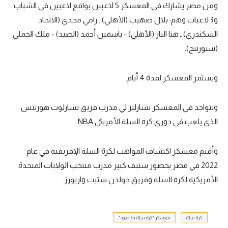
ومن مصر يشارك في المعسكر 5 لاعبين بواقع لاعبين في الشباب
تحليل في الجول
و3 لاعبات وهم: بلال صهيب (الأهلي) ـ رامي مجدي (الاتحاد
السكندري) ـ هنا الباز (الأهلي) - ياسمين أحمد (الصيد) - ملك الحملي
حكايات في الجول
(سبورتنج).
كويز في الجول
فيديو في الجول
ويستمر المعسكر لمدة 4 أيام.
ويتواجد في المعسكر تشارليز لي مدرب فريق تشارلوت هورنتس
الذي يلعب في دوري كرة السلة الأمريكي NBA.
وأقيم معسكر اكتشاف المواهب لكرة السلة الإفريقية في عام
2022 في مصر بحضور ستيف كيير مدرب منتخب الولايات المتحدة
الأمريكية لكرة السلة وفريق جولدن ستيت واريورز.
كرة سلة
معسكر "كرة سلة بلا حدود"