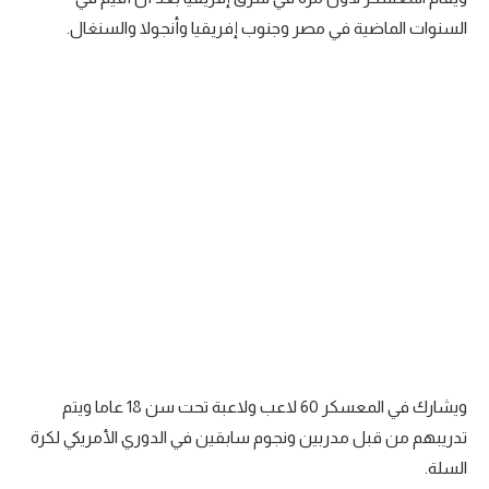
السنوات الماضية في مصر وجنوب إفريقيا وأنجولا والسنغال.
سعودي في الجول
الدوري الإنجليزي
الدوري الإسباني
دوري أبطال أوروبا
القسم الثاني
رياضات أخرى
أمم إفريقيا
كرة السلة الأمريكية
كرة سلة
ويشارك في المعسكر 60 لاعب ولاعبة تحت سن 18 عاما ويتم
كرة يد
تدريبهم من قبل مدربين ونجوم سابقين في الدوري الأمريكي لكرة
كرة طائرة
السلة.