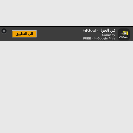
في الجول - FilGoal
×
الى التطبيق
Sarmady
FREE - In Google Play