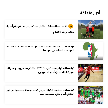
الوطن العربي
أخبار متعلقة:
في المونديال
رياضة نسائية
لاعب سلة سابق.. بافيل بودكولجين يحطم رقم أطول
لاعب في كرة القدم
آسيا
أمريكا
كرة سلة - أوغندا تستضيف معسكر "سلة بلا حدود" لاكتشاف
المواهب الشابة في إفريقيا
ركن الألعاب
كرة سلة - غياب مستمر منذ 2013.. منتخب مصر يودع بطولة
أقسام خاصة
إفريقيا بالخسارة أمام الكاميرون
Gamers
ميركاتو
كرة سلة - سقوط الكبار.. خروج كوت ديفوار ونيجيريا من ربع
النهائي أمام ثنائي مجموعة مصر
تحقيق في الجول
تقرير في الجول