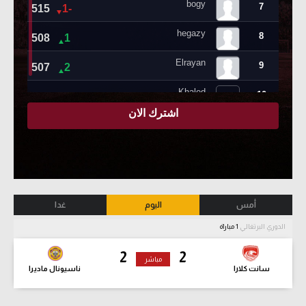
أمس
اليوم
غدا
الدوري البرتغالي
1 مباراة
2
2
مباشر
سانت كلارا
ناسيونال ماديرا