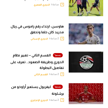
ساعة |
الدوري المصري
هاوسن: ارتداء رقم راموس في ريال
مدريد كان حلما وتحقق
2 ساعة |
الدوري الإسباني
القسم الثاني – تغيير نظام
الدوري وطريقة الصعود.. تعرف على
تفاصيل البطولة
2 ساعة |
القسم الثاني
ليفربول يستعير أراوخو من
برشلونة
2 ساعة |
الدوري الإنجليزي