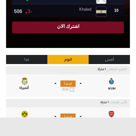
أمس
اليوم
غدا
الدوري البرتغالي
1 مباراة
-
-
لم تبدأ
بورتو
ألفيركا
20:00
كأس الإمارات
1 مباراة
-
-
لم تبدأ
أرسنال
بوروسيا دورتموند
16:00
مباريات ودية - أندية
3 مباراة