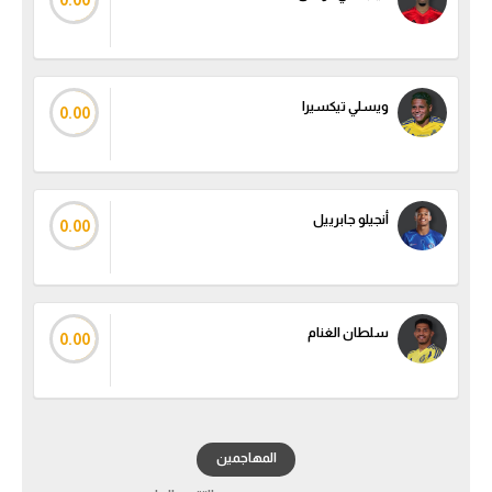
الوطن العربي
في المونديال
ويسلي تيكسيرا
رياضة نسائية
0.00
آسيا
أمريكا
أنجيلو جابرييل
0.00
ركن الألعاب
أقسام خاصة
سلطان الغنام
0.00
Gamers
ميركاتو
تحقيق في الجول
المهاجمين
تقرير في الجول