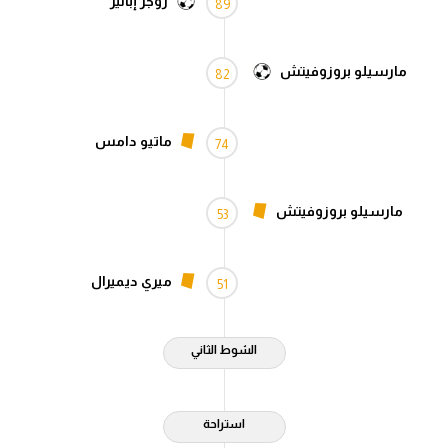
روجر إبانيز
89
مارسيلو بروزوفيتش
82
ماتيو دامس
74
مارسيلو بروزوفيتش
53
ميري ديميرال
51
الشوط الثاني
استراحة