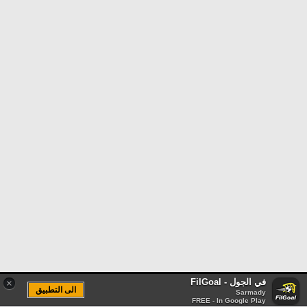
في الجول - FilGoal
×
الى التطبيق
Sarmady
FREE - In Google Play