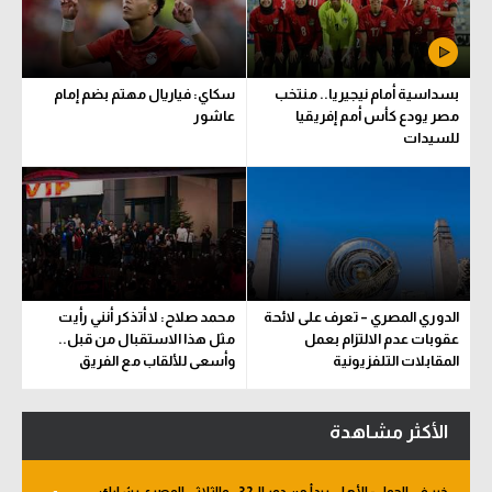
بسداسية أمام نيجيريا.. منتخب
سكاي: فياريال مهتم بضم إمام
مصر يودع كأس أمم إفريقيا
عاشور
للسيدات
الدوري المصري – تعرف على لائحة
محمد صلاح: لا أتذكر أنني رأيت
عقوبات عدم الالتزام بعمل
مثل هذا الاستقبال من قبل..
المقابلات التلفزيونية
وأسعى للألقاب مع الفريق
الأكثر مشاهدة
خبر في الجول - الأهلي يبدأ من دور الـ 32.. والثلاثي المصري يشارك