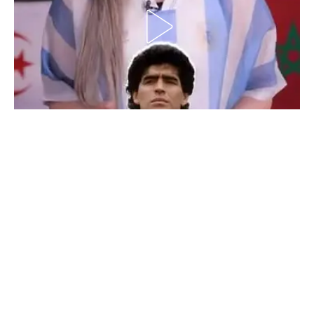
الدوري السعودي للمحترفين
دوري أبطال أوروبا
دوري أبطال إفريقيا
كل البطولات
أقسام
الكرة المصرية
الدوري المصري
الكرة الأوروبية
الكرة الإفريقية
منتخب مصر