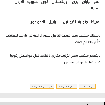
آسيا: اليابان - إيران – أوزبكستان – كوريا الجنوبية – الأردن –
أستراليا
أمريكا الجنوبية: الأرجنتين – البرازيل – الإكوادور.
ويمتلك منتخب مصر فرصة التأهل للمرة الرابعة في تاريخه لنهائيات
كأس العالم 2026.
ويتصدر منتخب مصر الترتيب بفارق 5 نقاط قبل مواجهتي إثيوبيا
وبوركينا فاسو المرتقبتين.
دونالد ترامب
كأس العالم 2026
قرعة كأس العالم 2026