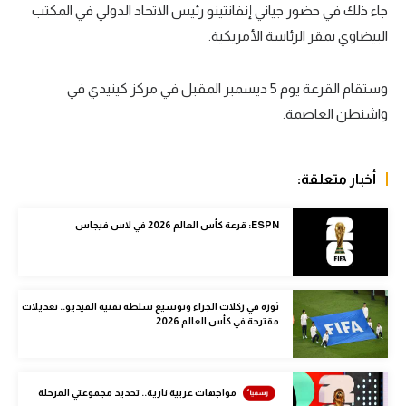
جاء ذلك في حضور جياني إنفانتينو رئيس الاتحاد الدولي في المكتب
سعودي في الجول
البيضاوي بمقر الرئاسة الأمريكية.
الدوري الإنجليزي
وستقام القرعة يوم 5 ديسمبر المقبل في مركز كينيدي في
الدوري الإسباني
واشنطن العاصمة.
دوري أبطال أوروبا
القسم الثاني
أخبار متعلقة:
رياضات أخرى
ESPN: قرعة كأس العالم 2026 في لاس فيجاس
أمم إفريقيا
كرة السلة الأمريكية
ثورة في ركلات الجزاء وتوسيع سلطة تقنية الفيديو.. تعديلات
كرة سلة
مقترحة في كأس العالم 2026
كرة يد
كرة طائرة
مواجهات عربية نارية.. تحديد مجموعتي المرحلة