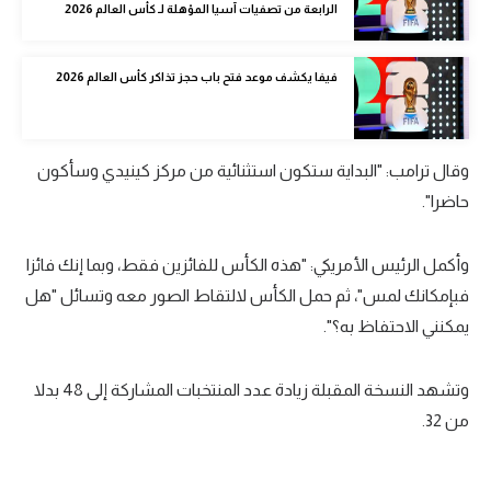
الرابعة من تصفيات آسيا المؤهلة لـ كأس العالم 2026
الوطن العربي
في المونديال
فيفا يكشف موعد فتح باب حجز تذاكر كأس العالم 2026
رياضة نسائية
آسيا
وقال ترامب: "البداية ستكون استثنائية من مركز كينيدي وسأكون
أمريكا
حاضرا".
ركن الألعاب
وأكمل الرئيس الأمريكي: "هذه الكأس للفائزين فقط، وبما إنك فائزا
فبإمكانك لمس"، ثم حمل الكأس لالتقاط الصور معه وتسائل "هل
أقسام خاصة
يمكنني الاحتفاظ به؟".
Gamers
وتشهد النسخة المقبلة زيادة عدد المنتخبات المشاركة إلى 48 بدلا
ميركاتو
من 32.
تحقيق في الجول
تقرير في الجول