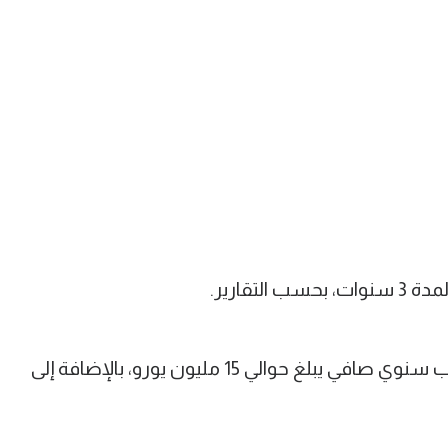
تقارير.
وأوضح التقرير أن نونيز سيحصل على راتب سنوي صافي يبلغ حوالي 15 مليون يورو، بالإضافة إلى