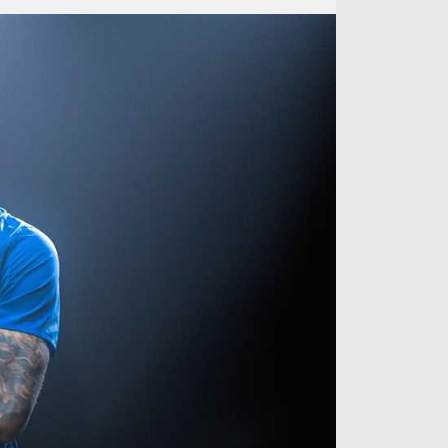
آراء حرة
الدوري ا
ركن الألعاب
دوري أبطا
دوري أبطا
كل البطولات