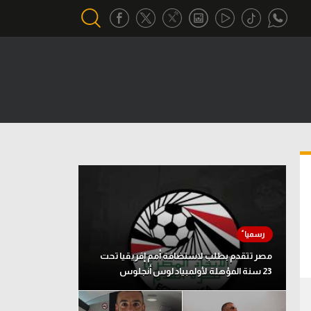
أقسام خاصة
Gamers
يكية
ميركاتو
تحقيق في الجول
تقرير في الجول
تحليل في الجول
حكايات في الجول
مصر تتقدم بطلب لاستضافة أمم إفريقيا تحت
23 سنة المؤهلة لأولمبياد لوس أنجلوس
كويز في الجول
فيديو في الجول