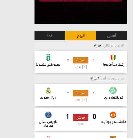
أمس
اليوم
غدا
الدوري البرتغالي
1 مباراة
-
-
لم تبدأ
إشتريلا أمادورا
سبورتنج لشبونة
22:30
مباريات ودية - أندية
4 مباراة
-
-
لم تبدأ
فرينكفاروزي
ريال مدريد
20:00
1
0
مباشر
مانشستر يونايتد
باريس سان
33:30
جيرمان