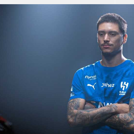
آسيا
دوري أبطال أوروبا
لسعودي للمحترفين
أمريكا
القسم الثاني
ل أوروبا
ركن الألعاب
رياضات أخرى
ل إفريقيا