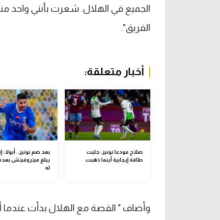
الجميع في الهلال. شعرت بأنني واحد منهم
الفريق".
أخبار متعلقة:
صلاح مودعا نونيز: جلبت
بعد ضم نونيز.. أبولا: إ
طاقة إيجابية أينما ذهبت
يبلغ ميتروفيتش بعدم 
له
وأضاف " القصة مع الهلال بدأت عندما أ