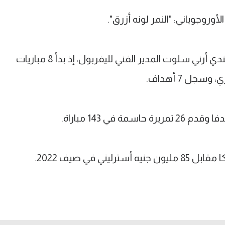
وروجوياني: "النمر لونه أزرق".
ولم يلعب نونيز أساسيا تحت قيادة الهولندي أرني سلوت المدير الفني لليفربول، إذ بدأ 8 مباريات
ل 7 أهداف.
ني في صيف 2022.