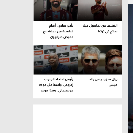
الكشف عن تفاصيل فيلا
تأثير صلاح.. أرقام
صلاح في تركيا
قياسية من عملية بيع
قميص طرابزون
ريال مدريد ينعى والد
رئيس الاتحاد الجنوب
ميسي
إفريقي: وافقنا على عودة
موسيماني.. وهذا موعد
الإعلان الرسمي