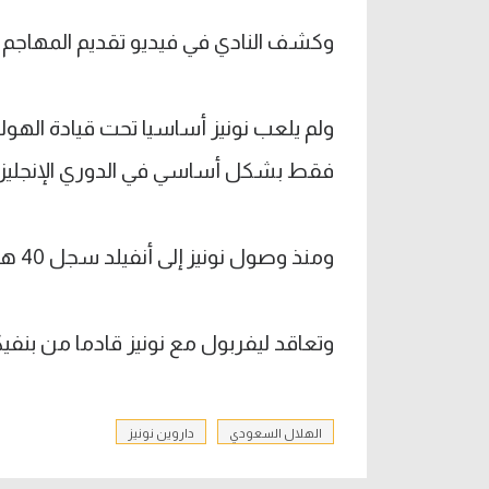
وكشف النادي في فيديو تقديم المهاجم الأ
فقط بشكل أساسي في الدوري الإنجليزي، وسج
ومنذ وصول نونيز إلى أنفيلد سجل 40 هدفا وقدم 26 تمريرة حاسمة في 143 مباراة.
وتعاقد ليفربول مع نونيز قادما من بنفيكا مقابل 85 مليون جنيه أسترلي
الهلال السعودي
داروين نونيز