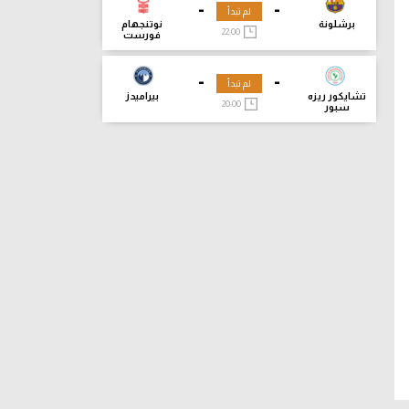
-
-
لم تبدأ
برشلونة
نوتنجهام
22:00
فورست
-
-
لم تبدأ
تشايكور ريزه
بيراميدز
20:00
سبور