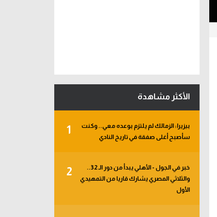
الأكثر مشاهدة
بيزيرا: الزمالك لم يلتزم بوعده معي.. وكنت
1
سأصبح أغلى صفقة في تاريخ النادي
خبر في الجول - الأهلي يبدأ من دور الـ 32..
2
والثلاثي المصري يشارك قاريا من التمهيدي
الأول