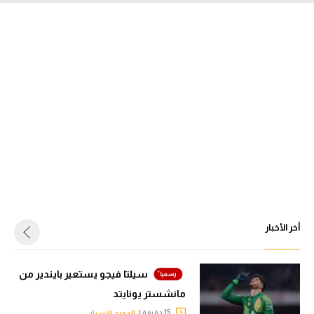
أخر الأخبار
سيلتا فيجو يستعير بايندير من
مانشستر يونايتد
15 دقيقة |
الدوري الإسباني