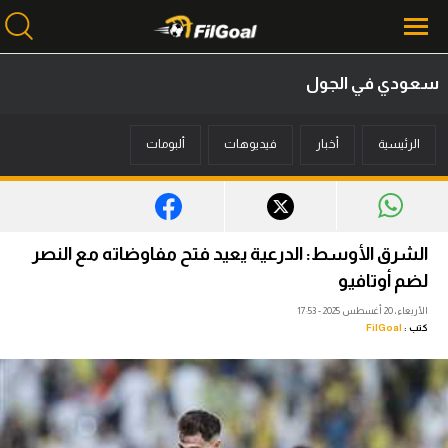
سعودي في الجول
محتوى إخباري
الرئيسية
أخبار
فيديوهات
ألبومات
الرئيسية
أخبار
مباريات
الشرق الأوسط: الدرعية يعيد فتح مفاوضاته مع النصر
ميركاتو
لضم أوتافيو
الأربعاء، 20 أغسطس 2025 - 17:53
فانتازي في الجول
كتب :
FilGoal
مسابقة التوقعات
فيديوهات
عدسات