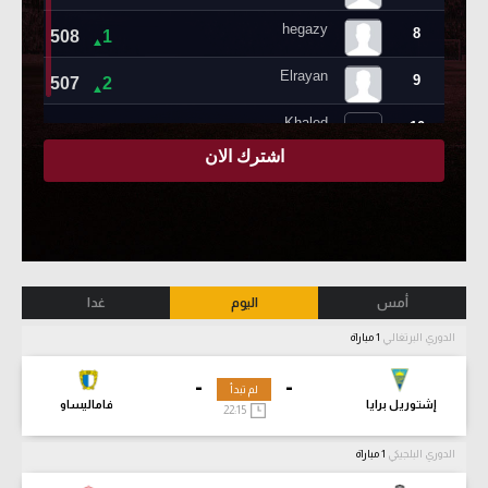
أمس
اليوم
غدا
الدوري البرتغالي
1 مباراة
-
-
لم تبدأ
إشتوريل برايا
فاماليساو
22:15
الدوري البلجيكي
1 مباراة