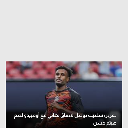
تقرير: سلتيك توصل لاتفاق نهائي مع أوفييدو لضم
هيثم حسن