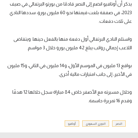
يذكر أن أوتافيو انضم إلى النصر قادمًا من بورتو البرتغالي في صيف
2023، في صفقة بلغت قيمتها نحو 60 مليون يورو، سددها النادي
على ثلاث دفعات.
واستلم النادي البرتغالي أول دفعة منها بالفعل حينها. ويتقاضى
اللاعب إجمالي رواتب يبلغ 42 مليون يورو خلال 3 مواسم.
بواقع 13 مليون في الموسم الأول، و14 مليون في الثاني، و15 مليون
في الأخير، إلى جانب امتيازات مالية أخرى.
وخلال مسيرته مع الأصفر خاض 84 مباراة سجل خلالها 12 هدفًا
وقدم 16 تمريرة حاسمة.
النصر
الدوري السعودي
أوتافيو