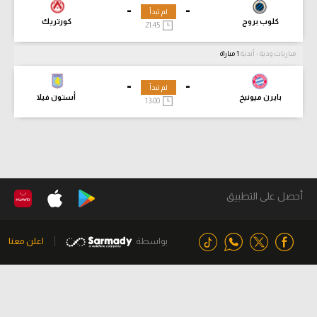
-
-
لم تبدأ
كلوب بروج
كورتريك
21:45
مباريات ودية - أندية
1 مباراة
-
-
لم تبدأ
بايرن ميونيخ
أستون فيلا
13:00
أحصل على التطبيق
بواسطة
اعلن معنا