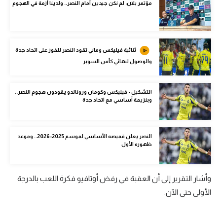
مؤتمر بلان: لم نكن جيدين أمام النصر.. ولدينا أزمة في الهجوم
الوطن العربي
في المونديال
رياضة نسائية
ثنائية فيليكس وماني تقود النصر للفوز على اتحاد جدة
والوصول لنهائي كأس السوبر
آسيا
أمريكا
التشكيل - فيليكس وكومان ورونالدو يقودون هجوم النصر..
وبنزيمة أساسي مع اتحاد جدة
ركن الألعاب
النصر يعلن قميصه الأساسي لموسم 2025-2026.. وموعد
أقسام خاصة
ظهوره الأول
Gamers
ميركاتو
وأشار التقرير إلى أن العقبة في رفض أوتافيو فكرة اللعب بالدرجة
الأولى حتى الآن.
تحقيق في الجول
تقرير في الجول