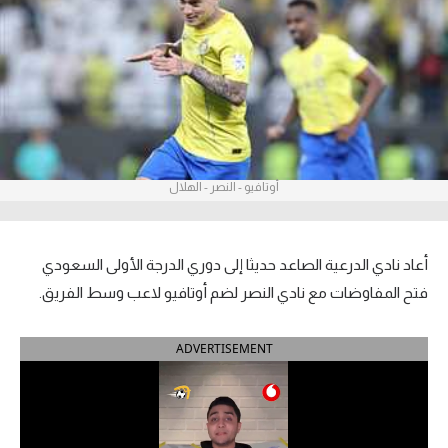
آراء حرة
ركن الألعاب
بطولات
أمريكا 2026
أوتافيو - النصر - الهلال
الدوري المصري
الدوري الإنجليزي الممتاز
أعاد نادي الدرعية الصاعد حديثا إلى دوري الدرجة الأولى السعودي
فتح المفاوضات مع نادي النصر لضم أوتافيو لاعب وسط الفريق.
الدوري الإسباني
ADVERTISEMENT
الدوري الإيطالي
الدوري الألماني
الدوري الفرنسي