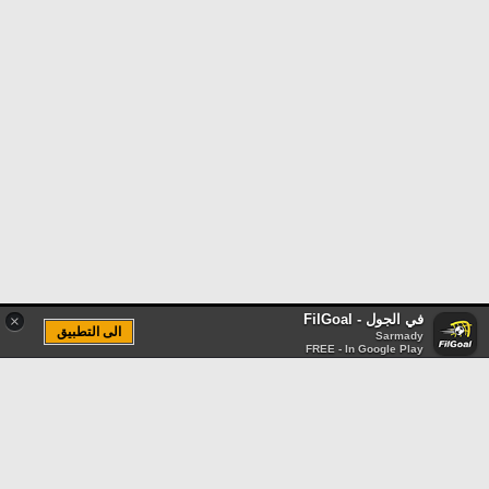
في الجول - FilGoal
×
الى التطبيق
Sarmady
FREE - In Google Play