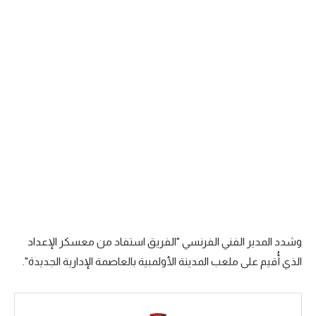
سعودي في الجول
الدوري الإنجليزي
الدوري الإسباني
دوري أبطال أوروبا
القسم الثاني
رياضات أخرى
أمم إفريقيا
كرة السلة الأمريكية
وشدد المدير الفني الفرنسي "الفريق استفاد من معسكر الإعداد
كرة سلة
الذي أُقيم على ملعب المدينة الأولمبية بالعاصمة الإدارية الجديدة".
كرة يد
كرة طائرة