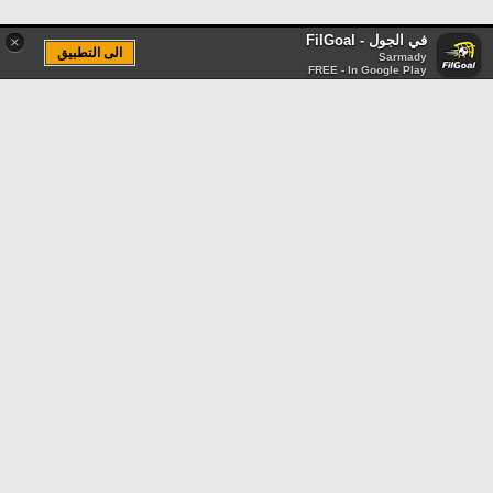
في الجول - FilGoal
×
الى التطبيق
Sarmady
FREE - In Google Play