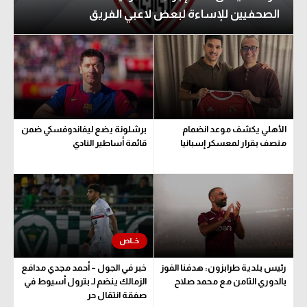
الصحفيين للإساءة لبعض لاعبي الفريق
الأهلي يكشف موعد انضمام
برشلونة يضع ليفاندوفسكي ضمن
منصف بقرار لمعسكر إسبانيا
قائمة أساطير النادي
رئيس بلدية طرابزون: هدفنا الفوز
خبر في الجول – أحمد مجدي مدافع
بالدوري الثامن مع محمد صلاح
الزمالك ينضم لـ بترول أسيوط في
صفقة انتقال حر