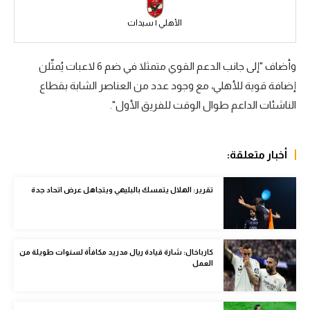
الوطن العربي
الأهلي | سيدات
في المونديال
وأضاف "إلى جانب الدعم القوي متمثلا في ضم 6 لاعبات يُمثّلن
رياضة نسائية
إضافة قوية للأهلي، مع وجود عدد من العناصر الشابة بقطاع
آسيا
الناشئات الداعم طوال الوقت للفريق الأول".
أمريكا
ركن الألعاب
أخبار متعلقة:
تقرير: الهلال يتمسك بالبليهي ويتجاهل عرض اتحاد جدة
أقسام خاصة
Gamers
ميركاتو
كارباخال: شارة قيادة ريال مدريد مكافأة لسنوات طويلة من
العمل
تحقيق في الجول
تقرير في الجول