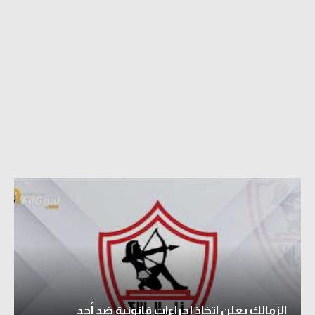
الزمالك يعلن اتخاذ إجراءات قانونية ضد أحد