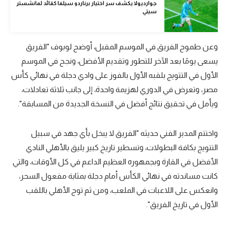
جوارديولا يكشف سر اختيار برناردو سيلفا كقائد لمانشستر
سيتي
تحليل في الجول
حكايات في الجول
وعن طموح الفريق في الموسم المقبل، أوضح لوبوف "الفريق
كويز في الجول
يسعى يومًا بعد الآخر للتطور وتقديم الأفضل، ونجح في الموسم
الأول في التتويج بلقبه الأول بالفوز على وادي دجلة في نهائي كأس
فيديو في الجول
مصر، وتعرض في الدوري لهزيمة واحدة، إلى جانب ثلاثة تعادلات،
ويأمل في تحقيق نتائج أفضل في النسخة الجديدة من المسابقة".
واختتم المدير الفني حديثه "الفريق لا يبخل بأي جهد في سبيل
التتويج بكافة البطولات، وتسطير تاريخ كبير يليق بالأهلي النادي
الأفضل في القارة وبجمهوره العظيم الداعم في كل الأوقات، والتي
كانت مساندته في نهائي الكأس أمام دجلة بمثابة مفعول السحر،
وانعكس على اللاعبات في الملعب، ومن ثم توج الأهلي باللقب
الأول في تاريخ الفريق".