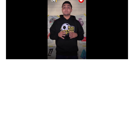
الدوري السعودي للمحترفين
دوري أبطال أوروبا
دوري أبطال إفريقيا
كل البطولات
أقسام
الكرة المصرية
الدوري المصري
الكرة الأوروبية
الكرة الإفريقية
منتخب مصر