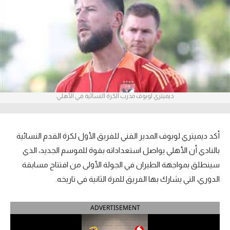
آراء حرة
ركن الألعاب
بطولات
الدوري المصري
ديميتري لوبوف مدرب الكرة النسائية في الأهلي
الدوري الإنجليزي الممتاز
الدوري الإسباني
أكد ديميتري لوبوف المدير الفني للفريق الأول لكرة القدم النسائية
بالنادي أن الأهلي يواصل استعداداته بقوة للموسم الجديد، الذي
الدوري الإيطالي
سينطلق بمواجهة الطيران في الجولة الأولى من افتتاح مسابقة
الدوري، التي يشارك بها الفريق للمرة الثانية في تاريخه.
الدوري الألماني
الدوري التركي
ADVERTISEMENT
الدوري الفرنسي