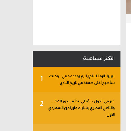
الأكثر مشاهدة
بيزيرا: الزمالك لم يلتزم بوعده معي.. وكنت
1
سأصبح أغلى صفقة في تاريخ النادي
خبر في الجول - الأهلي يبدأ من دور الـ 32..
2
والثلاثي المصري يشارك قاريا من التمهيدي
الأول