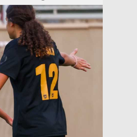
آراء حرة
الدوري ا
ركن الألعاب
دوري أبطا
دوري أبطا
كل البطولات