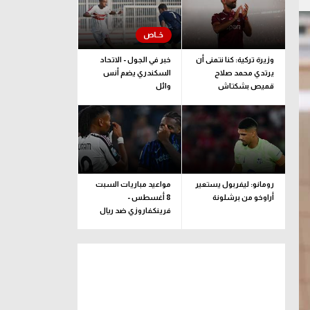
وزيرة تركية: كنا نتمنى أن
خبر في الجول - الاتحاد
يرتدي محمد صلاح
السكندري يضم أنس
قميص بشكتاش
وائل
رومانو: ليفربول يستعير
مواعيد مباريات السبت
أراوخو من برشلونة
8 أغسطس -
فرينكفاروزي ضد ريال
مدريد.. ودربي إيطاليا