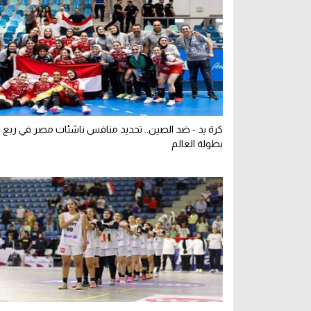
كرة يد - ضد الصين.. تحديد منافس ناشئات مصر في ربع ن
بطولة العالم