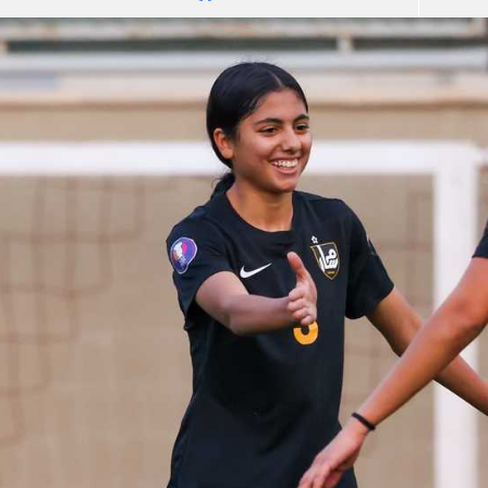
آسيا
دوري أبطال أوروبا
لسعودي للمحترفين
أمريكا
القسم الثاني
ل أوروبا
ركن الألعاب
رياضات أخرى
ل إفريقيا