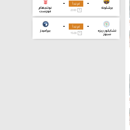
-
-
لم تبدأ
برشلونة
نوتنجهام
22:00
فورست
-
-
لم تبدأ
تشايكور ريزه
بيراميدز
15:00
سبور