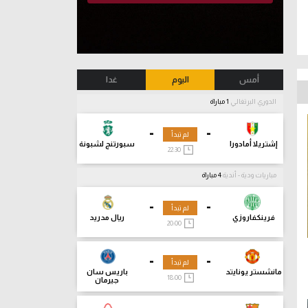
أمس
اليوم
غدا
الدوري البرتغالي
1 مباراة
-
-
لم تبدأ
إشتريلا أمادورا
سبورتنج لشبونة
22:30
مباريات ودية - أندية
4 مباراة
-
-
لم تبدأ
فرينكفاروزي
ريال مدريد
20:00
-
-
لم تبدأ
مانشستر يونايتد
باريس سان
18:00
جيرمان