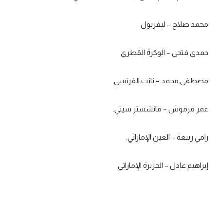
تحليل في الجول
محمد صلاح – ليفربول
حكايات في الجول
حمدي فتحي – الوكرة القطري
كويز في الجول
فيديو في الجول
مصطفى محمد – نانت الفرنسي
عمر مرموش – مانشستر سيتي.
رامي ربيعة – العين الإماراتي.
إبراهيم عادل – الجزيرة الإماراتي