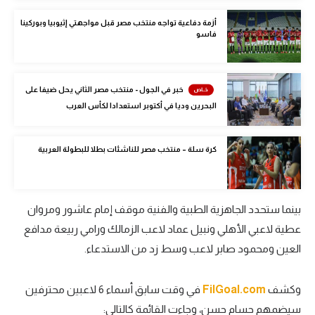
الوطن العربي
أزمة دفاعية تواجه منتخب مصر قبل مواجهتي إثيوبيا وبوركينا
فاسو
في المونديال
رياضة نسائية
خبر في الجول - منتخب مصر الثاني يحل ضيفا على
آسيا
البحرين وديا في أكتوبر استعدادا لكأس العرب
أمريكا
كرة سلة – منتخب مصر للناشئات بطلا للبطولة العربية
ركن الألعاب
أقسام خاصة
بينما ستحدد الجاهزية الطبية والفنية موقف إمام عاشور ومروان
Gamers
عطية لاعبي الأهلي ونبيل عماد لاعب الزمالك ورامي ربيعة مدافع
العين ومحمود صابر لاعب وسط زد من الاستدعاء.
ميركاتو
تحقيق في الجول
وكشف
FilGoal.com
في وقت سابق أسماء 6 لاعبين محترفين
تقرير في الجول
سيضمهم حسام حسن، وجاءت القائمة كالتالي: