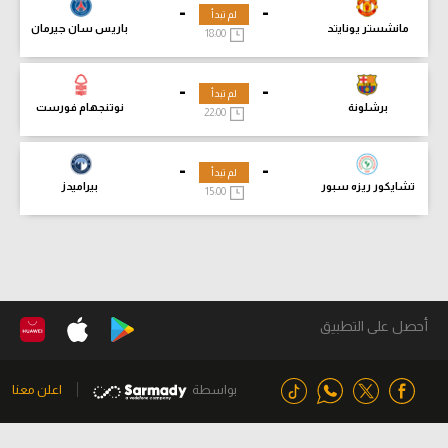
-
-
لم تبدأ
مانشستر يونايتد
باريس سان جيرمان
18:00
-
-
لم تبدأ
برشلونة
نوتنجهام فورست
22:00
-
-
لم تبدأ
تشايكور ريزه سبور
بيراميدز
15:00
أحصل على التطبيق
بواسطة
اعلن معنا