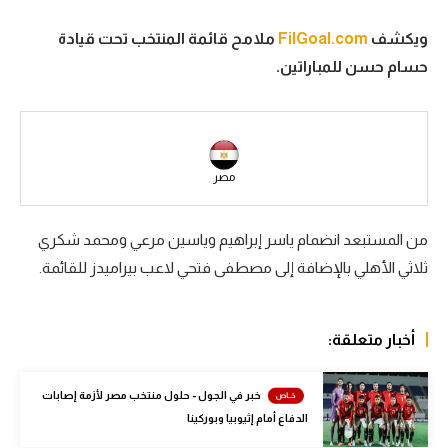
سعودي في الجول
ويكشف
FilGoal.com
ملامح قائمة المنتخب تحت قيادة
حسام حسن للمباراتين.
الدوري الإنجليزي
الدوري الإسباني
دوري أبطال أوروبا
مصر
القسم الثاني
رياضات أخرى
من المستبعد انضمام ياسر إبراهيم وياسين مرعي ومحمد شكري
ثلاثي الأهلي بالإضافة إلى مصطفى فتحي لاعب بيراميدز للقائمة.
أمم إفريقيا
كرة السلة الأمريكية
أخبار متعلقة:
كرة سلة
كرة يد
خبر في الجول - حلول منتخب مصر لأزمة إصابات
الدفاع أمام إثيوبيا وبوركينا
كرة طائرة