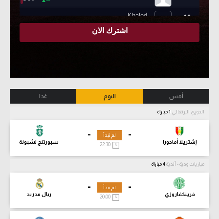
أمس
اليوم
غدا
الدوري البرتغالي
1 مباراة
-
-
لم تبدأ
إشتريلا أمادورا
سبورتنج لشبونة
22:30
مباريات ودية - أندية
4 مباراة
-
-
لم تبدأ
فرينكفاروزي
ريال مدريد
20:00