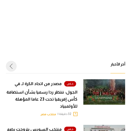
أخر الأخبار
مصدر من اتحاد الكرة لـ في
الجول: ننتظر ردا رسميا بشأن استضافة
كأس إفريقيا تحت 23 عاما المؤهلة
للأولمبياد
32 دقيقة |
منتخب مصر
منتخب السويس بتروجت يضم