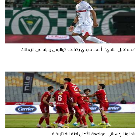
"مستقبل النادي".. أحمد مجدي يكشف كواليس رحيله عن الزمالك
بادالونا الإسباني: مواجهة الأهلي احتفالية تاريخية