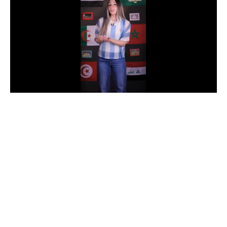
الدوري السعودي للمحترفين
دوري أبطال أوروبا
دوري أبطال إفريقيا
كل البطولات
أقسام
الكرة المصرية
الدوري المصري
الكرة الأوروبية
الكرة الإفريقية
منتخب مصر