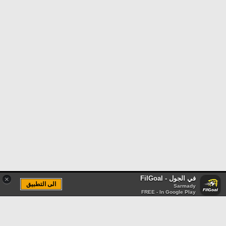
في الجول - FilGoal
×
الى التطبيق
Sarmady
FREE - In Google Play