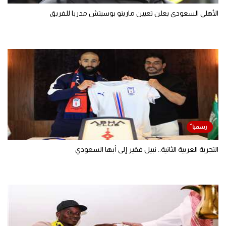
الأهلي السعودي يعلن تعيين مارينو بوسيتش مدربا للفريق
التجربة العربية الثانية.. نبيل فقير إلى أبها السعودي