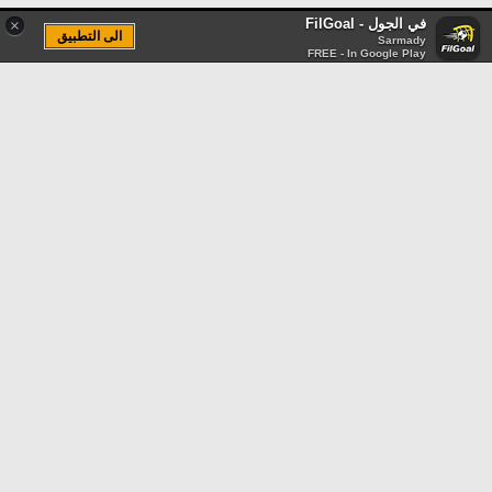
في الجول - FilGoal
×
الى التطبيق
Sarmady
FREE - In Google Play