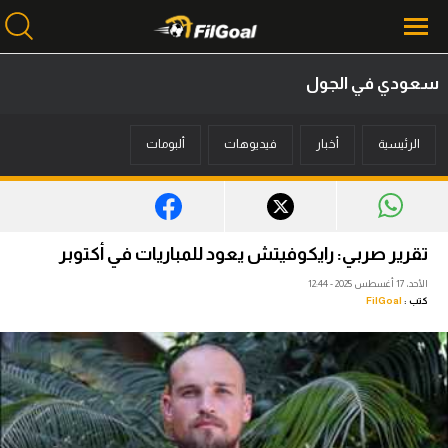
سعودي في الجول
محتوى إخباري
الرئيسية
أخبار
فيديوهات
ألبومات
الرئيسية
أخبار
مباريات
تقرير صربي: رايكوفيتش يعود للمباريات في أكتوبر
ميركاتو
الأحد، 17 أغسطس 2025 - 12:44
كتب :
FilGoal
فانتازي في الجول
مسابقة التوقعات
فيديوهات
عدسات