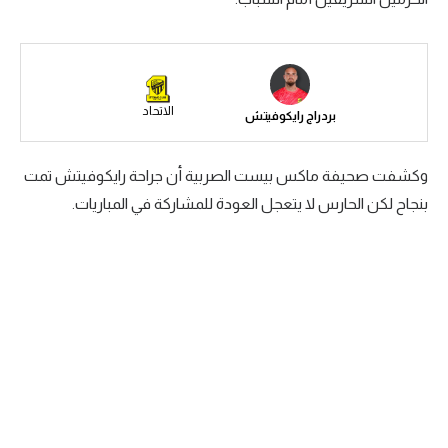
سعودي في الجول
الدوري الإنجليزي
الدوري الإسباني
الاتحاد
بردراج رايكوفيتش
دوري أبطال أوروبا
وكشفت صحيفة ماكس بيست الصربية أن جراحة رايكوفيتش تمت
القسم الثاني
بنجاح لكن الحارس لا يتعجل العودة للمشاركة في المباريات.
رياضات أخرى
أمم إفريقيا
كرة السلة الأمريكية
كرة سلة
كرة يد
كرة طائرة