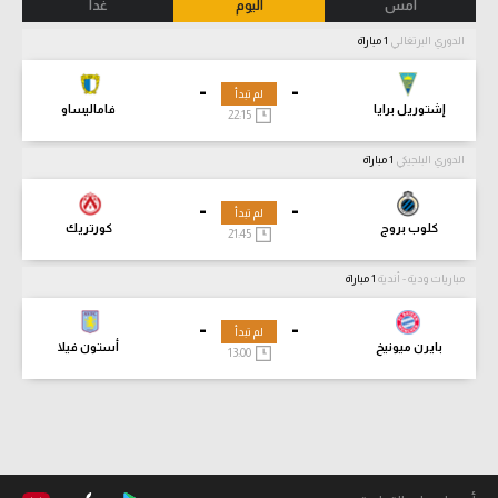
أمس
اليوم
غدا
الدوري البرتغالي
1 مباراة
-
-
لم تبدأ
إشتوريل برايا
فاماليساو
22:15
الدوري البلجيكي
1 مباراة
-
-
لم تبدأ
كلوب بروج
كورتريك
21:45
مباريات ودية - أندية
1 مباراة
-
-
لم تبدأ
بايرن ميونيخ
أستون فيلا
13:00