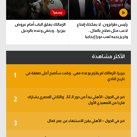
رئيس طرابزون: لا يمكنك إقناع
الزمالك يغلق الباب أمام عروض
لاعب مثل صلاح بالمال..
بيزيرا.. وينفي وعده بالرحيل
وتريزيجيه لعب دورا إيجابيا
الأكثر مشاهدة
بيزيرا: الزمالك لم يلتزم بوعده معي.. وكنت سأصبح أغلى صفقة في
1
تاريخ النادي
خبر في الجول - الأهلي يبدأ من دور الـ 32.. والثلاثي المصري يشارك
2
قاريا من التمهيدي الأول
خبر في الجول – الأهلي يقرر الاستنغاء عن عمر كمال
3