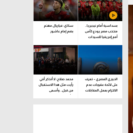
بسداسية أمام نيجيريا..
سكاي: فياريال مهتم
منتخب مصر يودع كأس
بضم إمام عاشور
أمم إفريقيا للسيدات
الدوري المصري – تعرف
محمد صلاح: لا أتذكر أنني
على لائحة عقوبات عدم
رأيت مثل هذا الاستقبال
الالتزام بعمل المقابلات
من قبل.. وأسعى
التلفزيونية
للألقاب مع الفريق