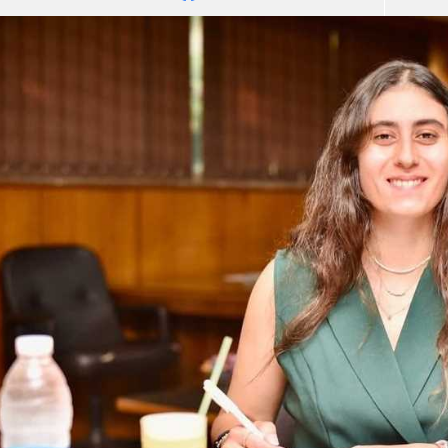
آسيا
دوري أبطال أوروبا
لسعودي للمحترفين
أمريكا
القسم الثاني
ل أوروبا
ركن الألعاب
رياضات أخرى
ل إفريقيا