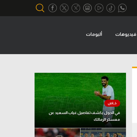
فيديوهات
ألبومات
أقسام خاصة
Gamers
يكية
ميركاتو
تحقيق في الجول
تقرير في الجول
تحليل في الجول
حكايات في الجول
في الجول يكشف تفاصيل غياب السعيد عن
معسكر الزمالك
كويز في الجول
فيديو في الجول