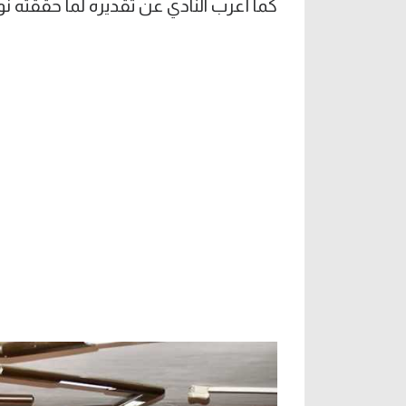
كما أعرب النادي عن تقديره لما حققته نو