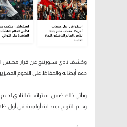
اسكواش - على حساب
اسكواش - منتخب مصر
أمريكا.. منتخب مصر بطلا
لكأس العالم للناشئات
لكأس العالم للناشئين للمرة
العاشرة على التوالي
الثامنة
وكشف نادي سبورتنج عن قرار مجلس الإد
دعم أبطاله والحفاظ على النجوم المميزين
وحلم التتويج بميدالية أولمبية في أول 