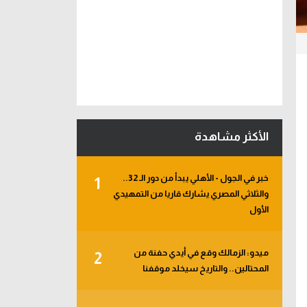
الأكثر مشاهدة
خبر في الجول - الأهلي يبدأ من دور الـ 32..
1
والثلاثي المصري يشارك قاريا من التمهيدي
الأول
ميدو: الزمالك وقع في أيدي حفنة من
2
المحتالين.. والتاريخ سيخلد موقفنا