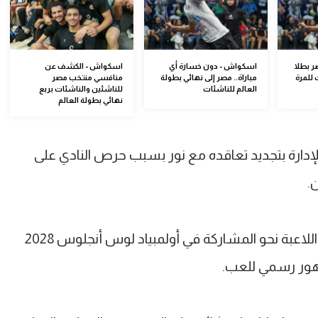
 بطلا
اسكواش - دون خسارة أي
اسكواش - الكشف عن
 للمرة
مباراة.. مصر إلى نهائي بطولة
منافسي منتخب مصر
العالم للناشئات
للناشئين والناشئات بربع
نهائي بطولة العالم
ارة بتجديد تعاقده مع نور بسبب حرص النادي على
.
ويأتي ذلك ضمن استراتيجية النادي لدعم اللاعبة نحو المشاركة في أولمبياد لوس أنجلوس 2028
ظهور رسمي للعب.