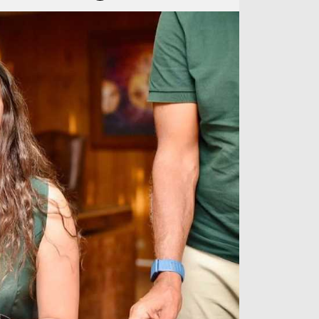
آراء حرة
الدوري ا
ركن الألعاب
دوري أبطا
دوري أبطا
كل البطولات