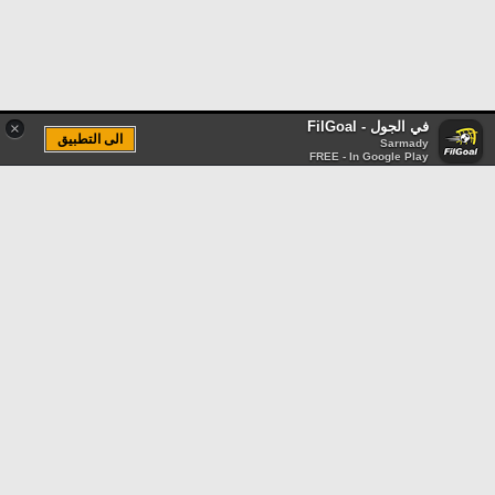
في الجول - FilGoal
×
الى التطبيق
Sarmady
FREE - In Google Play