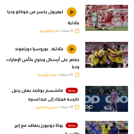
ليفربول يخسر من موناكو وديا
بثلاثية
8 دقيقة |
الكرة الأوروبية
بثلاثية.. بوروسيا دورتموند
ينتصر على أرسنال ويتوج بكأس الإمارات
وديا
24 دقيقة |
الكرة الأوروبية
مانشستر يونايتد يعلن رحيل
حارسه فيتيك إلى ميدلسبره
38 دقيقة |
الدوري الإنجليزي
بوكا جونيورز يتعاقد مع إنير
فالنسيا