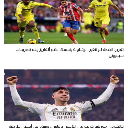
تقرير: الخطة لم تتغير.. برشلونة يتمسك بضم ألفاريز رغم تصريحات
سيميوني
فالفيردي: مورينيو قريب من اللاعبين وقاس.. وهذه هي أفضل طريقة