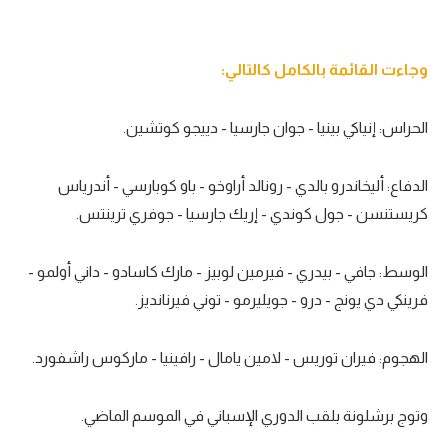
تحليل في الجول
حكايات في الجول
وجاءت القائمة بالكامل كالتالي:
كويز في الجول
الحراس: إنياكي بينيا - جوان جارسيا - دييجو كوتشين.
فيديو في الجول
الدفاع: أليخاندرو بالدي - رونالد أراوخو - باو كوبارسي - أندرياس
كريستنسن - جول كوندي - إريك جارسيا - جوفري ترينتس.
الوسط: جافي - بيدري - فيرمين لوبيز - مارك كاسادو - داني أولمو -
فرينكي دي يونج - درو - جويليرمو - توني فيرنانديز.
الهجوم: فيران توريس - لامين يامال - رافينيا - ماركوس راشفورد.
وتوج برشلونة بلقب الدوري الإسباني في الموسم الماضي.