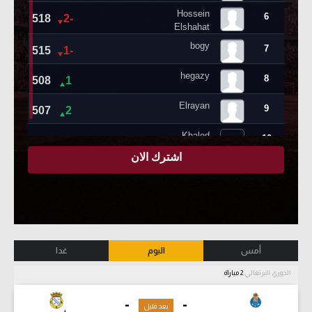
أمس
اليوم
غدا
الدوري البرتغالي
2 مباراة
-
-
بعد قليل