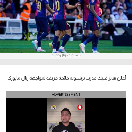
آراء حرة
ركن الألعاب
بطولات
أمريكا 2026
برشلونة - ريال مدريد
الدوري المصري
الدوري الإنجليزي الممتاز
أعلن هانز فليك مدرب برشلونة قائمة فريقه لمواجهة ريال مايوركا.
الدوري الإسباني
ADVERTISEMENT
الدوري الإيطالي
الدوري الألماني
الدوري الفرنسي