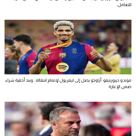
للتعامل
موندو ديبورتيفو: أراوخو يصل إلى ليفربول لإتمام انتقاله.. وبند أحقية شراء
ضمن الإعارة