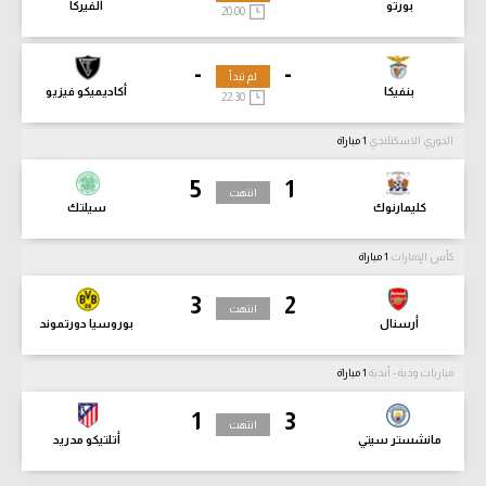
بورتو
ألفيركا
20:00
-
-
لم تبدأ
بنفيكا
أكاديميكو فيزيو
22:30
الدوري الاسكتلندي
1 مباراة
5
1
انتهت
كليمارنوك
سيلتك
كأس الإمارات
1 مباراة
3
2
انتهت
أرسنال
بوروسيا دورتموند
مباريات ودية - أندية
1 مباراة
1
3
انتهت
مانشستر سيتي
أتلتيكو مدريد