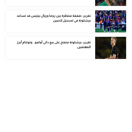
الوطن العربي
تقرير: صفقة منتظرة بين روما وريال بيتيس قد تساعد
في المونديال
برشلونة في تسجيل لاعبين
رياضة نسائية
آسيا
تقرير: برشلونة منفتح على بيع داني أولمو.. وتوتنام أبرز
المهتمين
أمريكا
ركن الألعاب
أقسام خاصة
Gamers
ميركاتو
تحقيق في الجول
تقرير في الجول