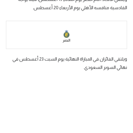
القادسية منافسه الأهلي يوم الأربعاء 20 أغسطس.
سعودي في الجول
الدوري الإنجليزي
الدوري الإسباني
النصر
دوري أبطال أوروبا
القسم الثاني
ويلتقي الفائزان في المباراة النهائية يوم السبت 23 أغسطس في
نهائي السوبر السعودي.
رياضات أخرى
أمم إفريقيا
كرة السلة الأمريكية
كرة سلة
كرة يد
كرة طائرة