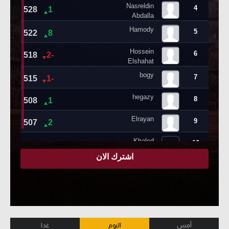
أمس
اليوم
غدا