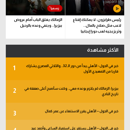
رئيس طرابزون: لا يمكنك إقناع
الزمالك يغلق الباب أمام عروض
لاعب مثل صلاح بالمال..
بيزيرا.. وينفي وعده بالرحيل
وتريزيجيه لعب دورا إيجابيا
الأكثر مشاهدة
خبر في الجول - الأهلي يبدأ من دور الـ 32.. والثلاثي المصري يشارك
1
قاريا من التمهيدي الأول
بيزيرا: الزمالك لم يلتزم بوعده معي.. وكنت سأصبح أغلى صفقة في
2
تاريخ النادي
خبر في الجول – الأهلي يقرر الاستنغاء عن عمر كمال
3
خبر في الجول – الأهلي يستقر على استمرار الساعي وأحمد عيد