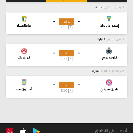
الدوري البرتغالي
1 مباراة
-
-
لم تبدأ
إشتوريل برايا
فاماليساو
22:15
الدوري البلجيكي
1 مباراة
-
-
لم تبدأ
كلوب بروج
كورتريك
21:45
مباريات ودية - أندية
1 مباراة
-
-
لم تبدأ
بايرن ميونيخ
أستون فيلا
13:00
أحصل على التطبيق