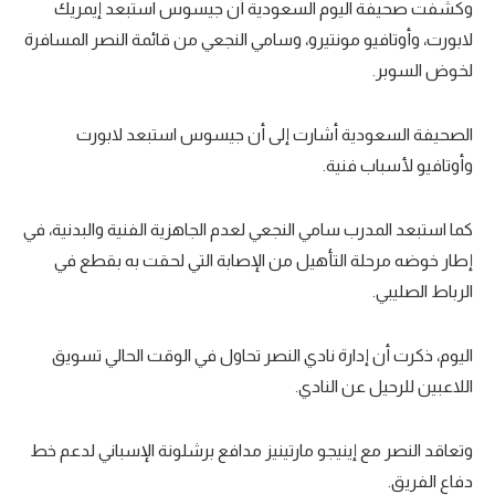
وكشفت صحيفة اليوم السعودية أن جيسوس استبعد إيمريك
تحليل في الجول
لابورت، وأوتافيو مونتيرو، وسامي النجعي من قائمة النصر المسافرة
لخوض السوبر.
حكايات في الجول
كويز في الجول
الصحيفة السعودية أشارت إلى أن جيسوس استبعد لابورت
فيديو في الجول
وأوتافيو لأسباب فنية.
كما استبعد المدرب سامي النجعي لعدم الجاهزية الفنية والبدنية، في
إطار خوضه مرحلة التأهيل من الإصابة التي لحقت به بقطع في
الرباط الصليبي.
اليوم، ذكرت أن إدارة نادي النصر تحاول في الوقت الحالي تسويق
اللاعبين للرحيل عن النادي.
وتعاقد النصر مع إينيجو مارتينيز مدافع برشلونة الإسباني لدعم خط
دفاع الفريق.