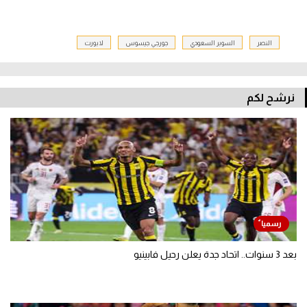
النصر
السوبر السعودي
جورجي جيسوس
لابورت
نرشح لكم
بعد 3 سنوات.. اتحاد جدة يعلن رحيل فابينيو