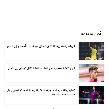
الوطن العربي
في المونديال
رياضة نسائية
أخبار متعلقة:
آسيا
أمريكا
الرياضية: شروط الاتفاق تعطل عودة عبد الله مادو إلى النصر
ركن الألعاب
كيكر تكشف سبب تأخر إتمام صفقة انتقال كومان إلى النصر
أقسام خاصة
Gamers
ميركاتو
"فاوض النصر وقت نوم زملائه".. تقرير يكشف كواليس رحيل
مارتينيز من برشلونة
تحقيق في الجول
تقرير في الجول