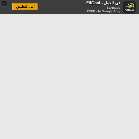
في الجول - FilGoal
×
الى التطبيق
Sarmady
FREE - In Google Play