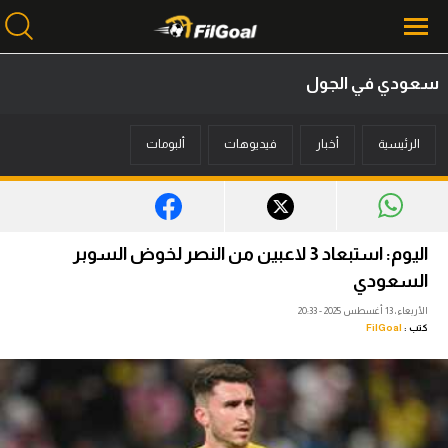
سعودي في الجول
محتوى إخباري
الرئيسية
أخبار
فيديوهات
ألبومات
الرئيسية
أخبار
مباريات
اليوم: استبعاد 3 لاعبين من النصر لخوض السوبر
ميركاتو
السعودي
الأربعاء، 13 أغسطس 2025 - 20:33
فانتازي في الجول
كتب :
FilGoal
مسابقة التوقعات
فيديوهات
عدسات