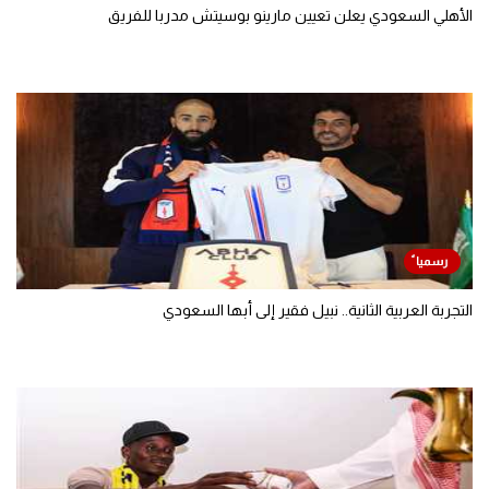
الأهلي السعودي يعلن تعيين مارينو بوسيتش مدربا للفريق
التجربة العربية الثانية.. نبيل فقير إلى أبها السعودي