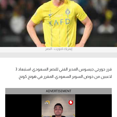
آراء حرة
ركن الألعاب
بطولات
أمريكا 2026
إيمريك لابورت - النصر
الدوري المصري
الدوري الإنجليزي الممتاز
قرر جورجي جيسوس المدير الفني للنصر السعودي، استبعاد 3
لاعبين من خوض السوبر السعودي، المقرر في هونج كونج.
الدوري الإسباني
ADVERTISEMENT
الدوري الإيطالي
الدوري الألماني
الدوري الفرنسي