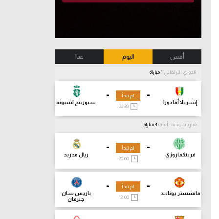
أمس
اليوم
غدا
الدوري البرتغالي
1 مباراة
-
-
لم تبدأ
إشتريلا أمادورا
سبورتنج لشبونة
22:30
مباريات ودية - أندية
4 مباراة
-
-
لم تبدأ
فرينكفاروزي
ريال مدريد
20:00
-
-
لم تبدأ
مانشستر يونايتد
باريس سان
18:00
جيرمان