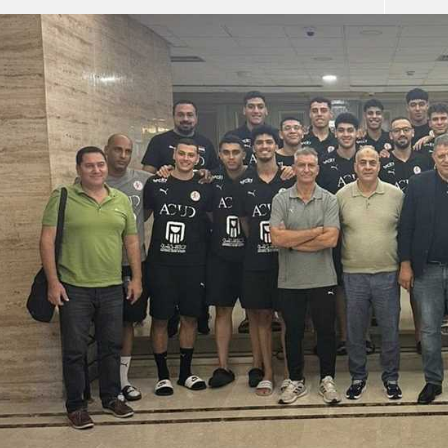
آسيا
دوري أبطال أوروبا
لسعودي للمحترفين
أمريكا
القسم الثاني
ل أوروبا
ركن الألعاب
رياضات أخرى
ل إفريقيا