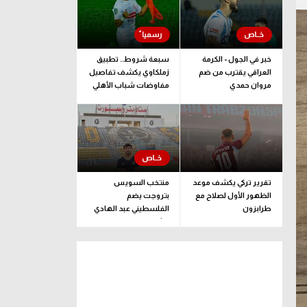
خبر في الجول - الكرمة
سبعة شروط.. تطبيق
العراقي يقترب من ضم
زملكاوي يكشف تفاصيل
مروان حمدي
مفاوضات شباب الأهلي
لضم بيزيرا قبل غلق
الملف
تقرير تركي يكشف موعد
منتخب السويس
الظهور الأول لصلاح مع
بتروجت يضم
طرابزون
الفلسطيني عبد الهادي
راشد