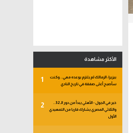
الأكثر مشاهدة
بيزيرا: الزمالك لم يلتزم بوعده معي.. وكنت
1
سأصبح أغلى صفقة في تاريخ النادي
خبر في الجول - الأهلي يبدأ من دور الـ 32..
2
والثلاثي المصري يشارك قاريا من التمهيدي
الأول