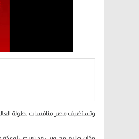
وتستضيف مصر منافسات بطولة العالم للناشئين حتى
وكان طارق محروس قد تعرض لوعكة صحية