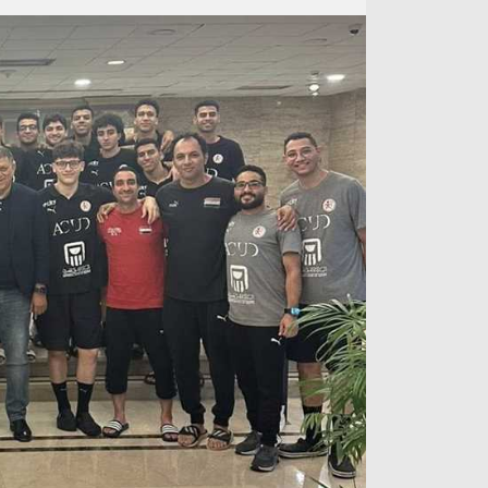
آراء حرة
الدوري ا
ركن الألعاب
دوري أبطا
دوري أبطا
كل البطولات