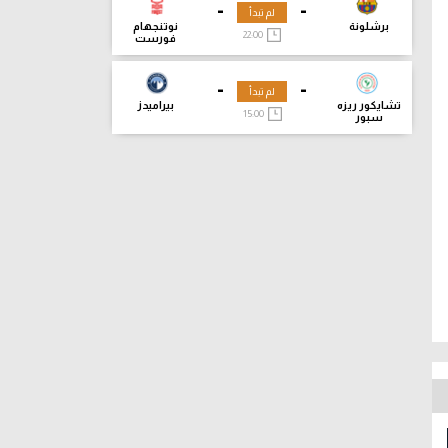
-
-
لم تبدأ
برشلونة
نوتنجهام
22:00
فورست
-
-
لم تبدأ
تشايكور ريزه
بيراميدز
15:00
سبور