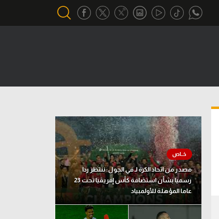
أقسام خاصة
Gamers
يكية
ميركاتو
تحقيق في الجول
تقرير في الجول
تحليل في الجول
مصدر من اتحاد الكرة لـ في الجول: ننتظر ردا
حكايات في الجول
رسميا بشأن استضافة كأس إفريقيا تحت 23
عاما المؤهلة للأولمبياد
كويز في الجول
فيديو في الجول