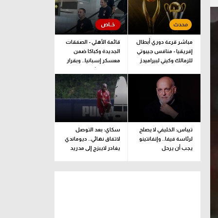
مباشر قرعة دوري أبطال
قائمة الأهلي - الصفقات
إفريقيا - منافس جيبوتي
الجديدة وكباكا ضمن
للزمالك وكيني لبيراميدز
معسكر إسبانيا.. وبقرار
يلحق بالبعثة
تيباس: الخليفي لا يصلح
سكاي: بعد التوصل
لرئاسة فيفا.. وإنفانتينو
لاتفاق نهائي.. ديوماندي
يجب أن يرحل
يغادر لايبزج إلى مدريد