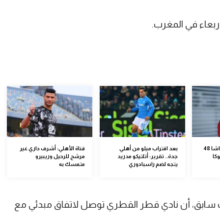
ربعاء في المغرب.
الأهلي يمهل قاسم باشا 48
بعد اقتراب ميلو من أهلي
قناة الأهلي: أشرف داري غير
كا
جدة.. تقرير: أتلتيكو مدريد
مرشح للرحيل وريبيرو
يتجه لضم راسبادوري
متمسك به
سابق، أن نادي قطر القطري توصل لاتفاق مبدئي مع