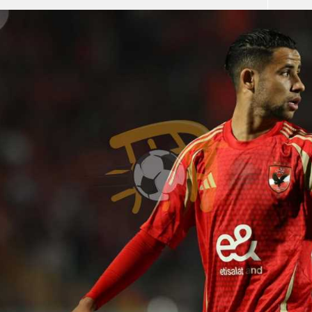
آسيا
دوري أبطال أوروبا
لسعودي للمحترفين
أمريكا
القسم الثاني
ل أوروبا
ركن الألعاب
رياضات أخرى
ل إفريقيا