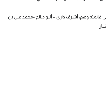
 5 لاعبين أجانب في قائمته وهم: أشرف داري – أليو ديانج -محمد علي بن
ار.