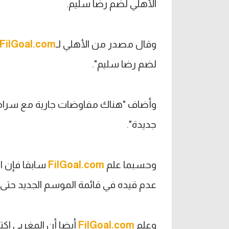
الأهلي لضم رضا سليم.
وقال مصدر من الأهلي لـ
FilGoal.com
لضم رضا سليم".
وأضاف "هناك مفاوضات جارية مع سرامي
جديدة".
وحسبما علم
FilGoal.com
سابقا فإن ا
عدم قيده في قائمة الموسم الجديد حتى ا
وعلم
FilGoal.com
أيضا أن المغربي اك