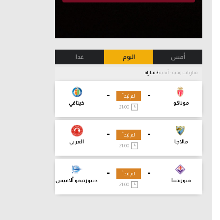
أمس
اليوم
غدا
مباريات ودية - أندية
3 مباراة
-
-
لم تبدأ
موناكو
خيتافي
21:00
-
-
لم تبدأ
مالاجا
العربي
21:00
-
-
لم تبدأ
فيورنتينا
ديبورتيفو ألافيس
21:00