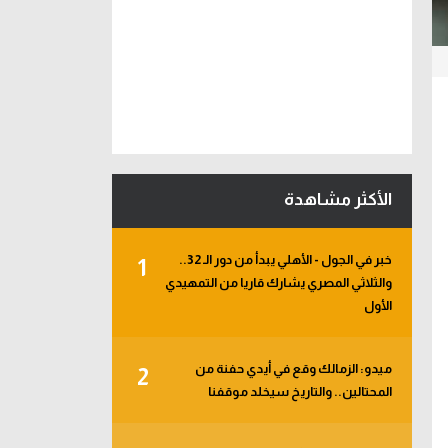
الأكثر مشاهدة
خبر في الجول - الأهلي يبدأ من دور الـ 32..
1
والثلاثي المصري يشارك قاريا من التمهيدي
الأول
ميدو: الزمالك وقع في أيدي حفنة من
2
المحتالين.. والتاريخ سيخلد موقفنا