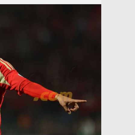
آراء حرة
الدوري ا
ركن الألعاب
دوري أبطا
دوري أبطا
كل البطولات