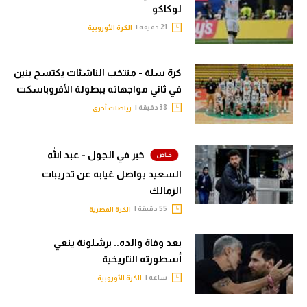
لوكاكو
21 دقيقة |
الكرة الأوروبية
كرة سلة - منتخب الناشئات يكتسح بنين
في ثاني مواجهاته ببطولة الأفروباسكت
38 دقيقة |
رياضات أخرى
خبر في الجول - عبد الله
السعيد يواصل غيابه عن تدريبات
الزمالك
55 دقيقة |
الكرة المصرية
بعد وفاة والده.. برشلونة ينعي
أسطورته التاريخية
ساعة |
الكرة الأوروبية