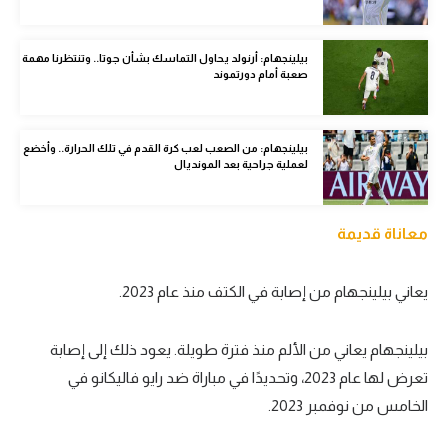
الوطن العربي
في المونديال
بيلينجهام: أرنولد يحاول التماسك بشأن جوتا.. وتنتظرنا مهمة
صعبة أمام دورتموند
رياضة نسائية
آسيا
بيلينجهام: من الصعب لعب كرة القدم في تلك الحرارة.. وأخضع
لعملية جراحية بعد المونديال
أمريكا
ركن الألعاب
معاناة قديمة
أقسام خاصة
يعاني بيلينجهام من إصابة في الكتف منذ عام 2023.
Gamers
بيلينجهام يعاني من الألم منذ فترة طويلة. يعود ذلك إلى إصابة
ميركاتو
تعرض لها عام 2023، وتحديدًا في مباراة ضد رايو فاليكانو في
تحقيق في الجول
الخامس من نوفمبر 2023.
تقرير في الجول