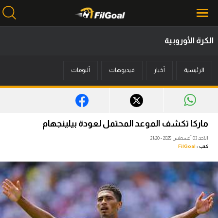
الكرة الأوروبية
محتوى إخباري
الرئيسية
أخبار
فيديوهات
ألبومات
الرئيسية
أخبار
مباريات
ماركا تكشف الموعد المحتمل لعودة بيلينجهام
ميركاتو
الأحد، 03 أغسطس 2025 - 21:20
كتب :
FilGoal
فانتازي في الجول
مسابقة التوقعات
فيديوهات
عدسات