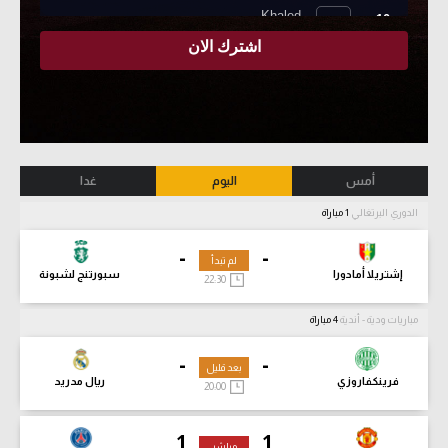
أمس
اليوم
غدا
الدوري البرتغالي
1 مباراة
-
-
لم تبدأ
إشتريلا أمادورا
سبورتنج لشبونة
22:30
مباريات ودية - أندية
4 مباراة
-
-
بعد قليل
فرينكفاروزي
ريال مدريد
20:00
1
1
مباشر