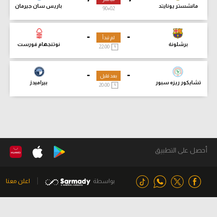
مانشستر يونايتد
باريس سان جيرمان
90
+02
-
-
لم تبدأ
برشلونة
نوتنجهام فورست
22:00
-
-
بعد قليل
تشايكور ريزه سبور
بيراميدز
20:00
أحصل على التطبيق
بواسطة
اعلن معنا