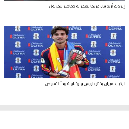
إيراولا: أريد بناء فريقا يفتخر به جماهير ليفربول
ليكيب: فيران يختار باريس وبرشلونة يبدأ التفاوض