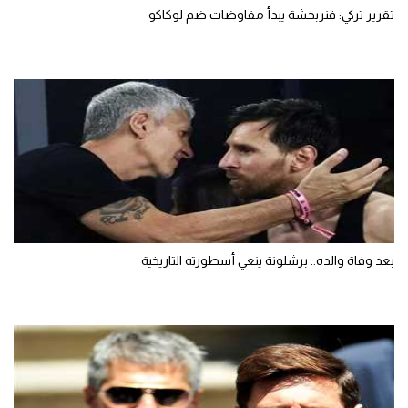
تقرير تركي: فنربخشة يبدأ مفاوضات ضم لوكاكو
بعد وفاة والده.. برشلونة ينعي أسطورته التاريخية