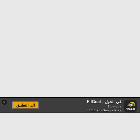
في الجول - FilGoal
×
الى التطبيق
Sarmady
FREE - In Google Play