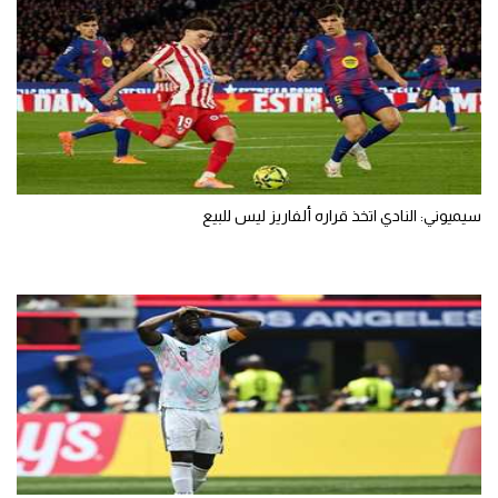
سيميوني: النادي اتخذ قراره ألفاريز ليس للبيع