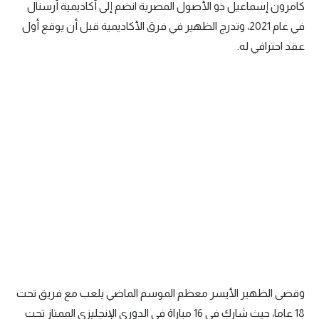
كامرون إسماعيل ذو الأصول المصرية انضم إلى أكاديمية أرسنال
تحليل في الجول
في عام 2021، وتدرج الظهير في فرق الأكاديمية قبل أن يوقع أول
عقد احترافي له.
حكايات في الجول
كويز في الجول
فيديو في الجول
وقضى الظهير الأيسر معظم الموسم الماضي يلعب مع فريق تحت
18 عاما، حيث شارك في 16 مباراة في الدوري الإنجليزي الممتاز تحت