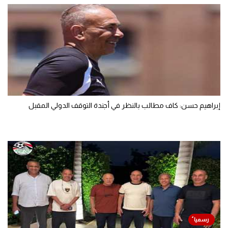
إبراهيم حسن: كاف مطالب بالنظر في أجندة التوقف الدولي المقبل