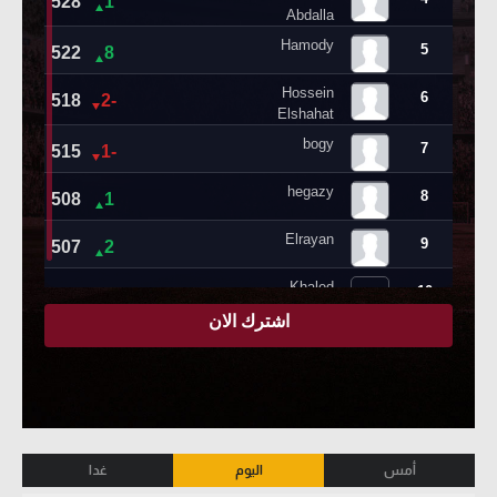
أمس
اليوم
غدا