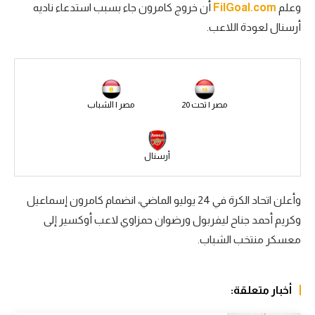
وعلم
FilGoal.com
أن خروج كامرون جاء بسبب استدعاء ناديه
سعودي في الجول
أرسنال لعودة اللاعب.
الدوري الإنجليزي
الدوري الإسباني
دوري أبطال أوروبا
مصر | تحت 20
مصر | الشباب
القسم الثاني
أرسنال
رياضات أخرى
أمم إفريقيا
وأعلن اتحاد الكرة في 24 يوليو الماضي، انضمام كامرون إسماعيل
كرة السلة الأمريكية
وكريم أحمد جناح ليفربول ورضوان حمزاوي لاعب أوكسير إلى
معسكر منتخب الشباب.
كرة سلة
كرة يد
أخبار متعلقة:
كرة طائرة