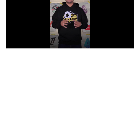
الدوري السعودي للمحترفين
دوري أبطال أوروبا
دوري أبطال إفريقيا
كل البطولات
أقسام
الكرة المصرية
الدوري المصري
الكرة الأوروبية
الكرة الإفريقية
منتخب مصر