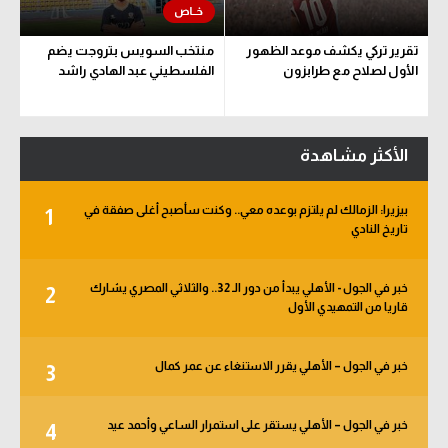
تقرير تركي يكشف موعد الظهور
منتخب السويس بتروجت يضم
الأول لصلاح مع طرابزون
الفلسطيني عبد الهادي راشد
الأكثر مشاهدة
بيزيرا: الزمالك لم يلتزم بوعده معي.. وكنت سأصبح أغلى صفقة في
1
تاريخ النادي
خبر في الجول - الأهلي يبدأ من دور الـ 32.. والثلاثي المصري يشارك
2
قاريا من التمهيدي الأول
خبر في الجول – الأهلي يقرر الاستنغاء عن عمر كمال
3
خبر في الجول – الأهلي يستقر على استمرار الساعي وأحمد عيد
4