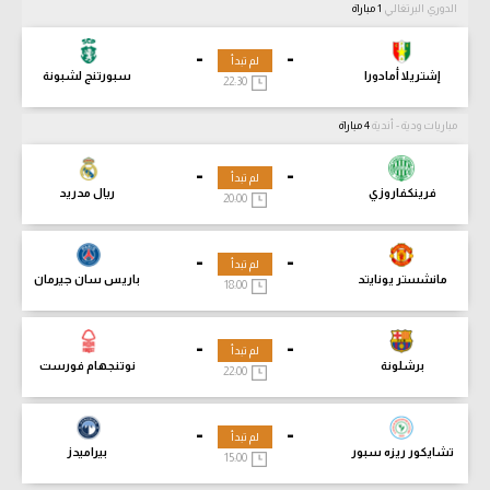
الدوري البرتغالي
1 مباراة
-
-
لم تبدأ
إشتريلا أمادورا
سبورتنج لشبونة
22:30
مباريات ودية - أندية
4 مباراة
-
-
لم تبدأ
فرينكفاروزي
ريال مدريد
20:00
-
-
لم تبدأ
مانشستر يونايتد
باريس سان جيرمان
18:00
-
-
لم تبدأ
برشلونة
نوتنجهام فورست
22:00
-
-
لم تبدأ
تشايكور ريزه سبور
بيراميدز
15:00