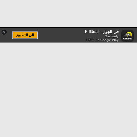
في الجول - FilGoal
×
الى التطبيق
Sarmady
FREE - In Google Play