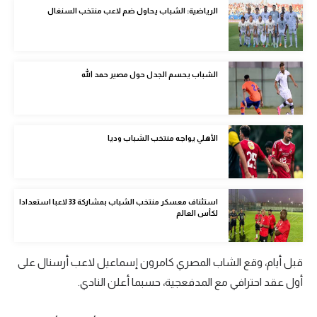
الرياضية: الشباب يحاول ضم لاعب منتخب السنغال
الوطن العربي
في المونديال
رياضة نسائية
الشباب يحسم الجدل حول مصير حمد الله
آسيا
أمريكا
الأهلي يواجه منتخب الشباب وديا
ركن الألعاب
استئناف معسكر منتخب الشباب بمشاركة 33 لاعبا استعدادا
أقسام خاصة
لكأس العالم
Gamers
ميركاتو
قبل أيام، وقع الشاب المصري كامرون إسماعيل لاعب أرسنال على
تحقيق في الجول
أول عقد احترافي مع المدفعجية، حسبما أعلن النادي.
تقرير في الجول