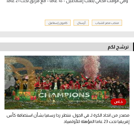
وفي الوقت الحالي يلعب إسماعيل - 18 عاما - مع فريق تحت 21 عاما.
منتخب مصر للشباب
أرسنال
كامرون إسماعيل
نرشح لكم
مصدر من اتحاد الكرة لـ في الجول: ننتظر ردا رسميا بشأن استضافة كأس
إفريقيا تحت 23 عاما المؤهلة للأولمبياد