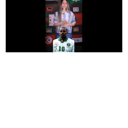
الدوري السعودي للمحترفين
دوري أبطال أوروبا
دوري أبطال إفريقيا
كل البطولات
أقسام
الكرة المصرية
الدوري المصري
الكرة الأوروبية
الكرة الإفريقية
منتخب مصر