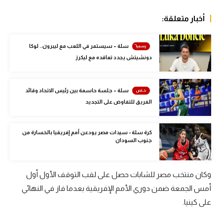
الوطن العربي
أخبار متعلقة:
في المونديال
سلة – سيستمر في اللعب مع ليبرون.. لوكا
رياضة نسائية
دونشيتش يجدد تعاقده مع ليكرز
آسيا
أمريكا
سلة – جلسة حاسمة بين رئيس الاتحاد وقائد
الفريق للتفاوض على التجديد
ركن الألعاب
كرة سلة - سيدات مصر يودعن أمم إفريقيا بالخسارة من
جنوب السودان
أقسام خاصة
Gamers
وكان منتخب مصر للشابات حصل على لقب التوقف الأول أول
ميركاتو
أمس الجمعة ضمن دوري الأمم الإفريقية بعدما فاز في النهائي
تحقيق في الجول
على كينيا.
تقرير في الجول