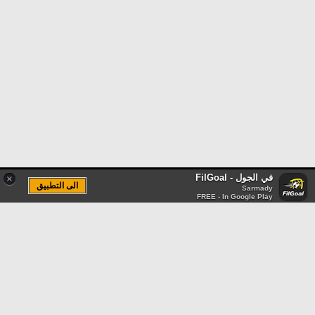
في الجول - FilGoal
×
الى التطبيق
Sarmady
FREE - In Google Play