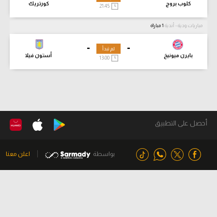
كلوب بروج
كورتريك
21:45
مباريات ودية - أندية
1 مباراة
-
-
لم تبدأ
بايرن ميونيخ
أستون فيلا
13:00
أحصل على التطبيق
بواسطة
اعلن معنا