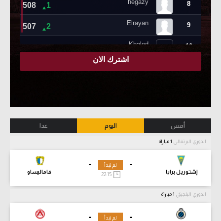
أمس
اليوم
غدا
الدوري البرتغالي
1 مباراة
-
-
لم تبدأ
إشتوريل برايا
فاماليساو
22:15
الدوري البلجيكي
1 مباراة
-
-
لم تبدأ