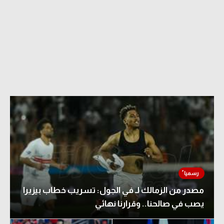
مصدر من الزمالك لـ في الجول: تسريب خطاب بيزيرا
يصب في صالحنا.. وقرارنا نهائي