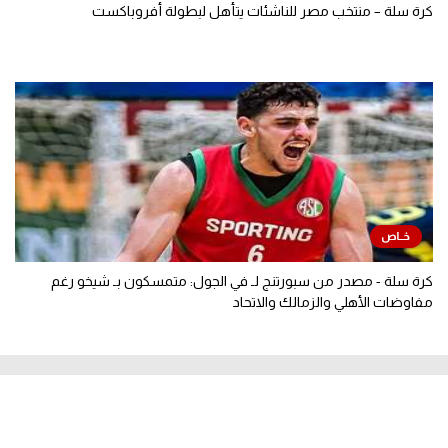
كرة سلة – منتخب مصر للناشئات يتأهل لبطولة أفروباكست
كرة سلة - مصدر من سبورتنج لـ في الجول: متمسكون بـ شيخو رغم
مفاوضات الأهلي والزمالك والاتحاد