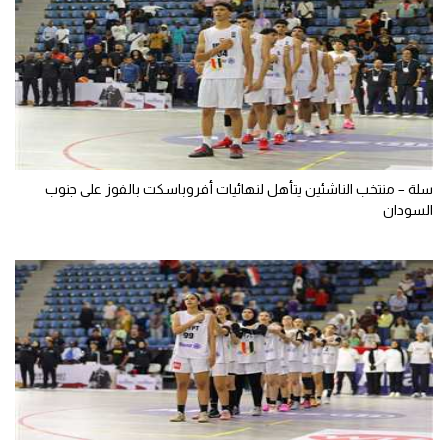
سلة – منتخب الناشئين يتأهل لنهائيات أفروباسكت بالفوز على جنوب
السودان