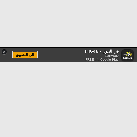
في الجول - FilGoal
×
الى التطبيق
Sarmady
FREE - In Google Play