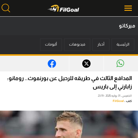
ميركاتو
محتوى إخباري
الرئيسية
أخبار
فيديوهات
ألبومات
الرئيسية
أخبار
مباريات
المدافع الثالث في طريقه للرحيل عن بورنموث.. رومانو:
ميركاتو
زابارني إلى باريس
الخميس، 31 يوليه 2025 - 23:19
فانتازي في الجول
كتب :
FilGoal
مسابقة التوقعات
فيديوهات
عدسات