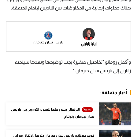
هناك خطوات إيجابية في المفاوضات بين الناديين لإتمام الصفقة.
سعودي في الجول
الدوري الإنجليزي
الدوري الإسباني
باريس سان جيرمان
إيليا زابارني
دوري أبطال أوروبا
القسم الثاني
وأكمل رومانو "تفاصيل صغيرة يجب توضيحها وبعدها سينضم
رياضات أخرى
زابارني إلى باريس سان جيرمان.".
أمم إفريقيا
أخبار متعلقة:
كرة السلة الأمريكية
كرة سلة
البرتغالي بينيرو حكما للسوبر الأوروبي بين باريس
سان جيرمان وتوتنام
كرة يد
كرة طائرة
فوت ميركاتو: باريس سان جيرمان يتوصل لاتفاق مع ليل