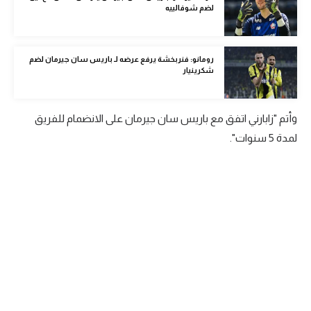
لضم شوفالييه
الوطن العربي
في المونديال
رومانو: فنربخشة يرفع عرضه لـ باريس سان جيرمان لضم
رياضة نسائية
شكرينيار
آسيا
وأتم "زابارني اتفق مع باريس سان جيرمان على الانضمام للفريق
أمريكا
لمدة 5 سنوات".
ركن الألعاب
أقسام خاصة
Gamers
ميركاتو
تحقيق في الجول
تقرير في الجول