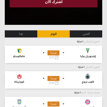
أمس
اليوم
غدا
الدوري البرتغالي
1 مباراة
-
-
لم تبدأ
إشتوريل برايا
فاماليساو
22:15
الدوري البلجيكي
1 مباراة
-
-
لم تبدأ
كلوب بروج
كورتريك
21:45
مباريات ودية - أندية
1 مباراة
-
-
لم تبدأ