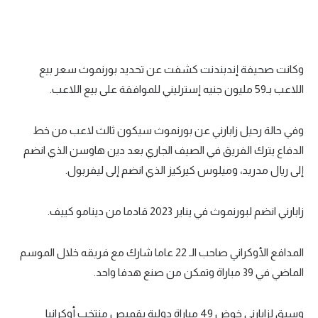
تحليل في الجول
حكايات في الجول
وكانت صحيفة إندبندنت كشفت عن تحديد بورنموث سعر بيع
كويز في الجول
اللاعب بـ59 مليون جنيه إسترليني للموافقة على بيع اللاعب.
فيديو في الجول
وفي حالة رحيل زابارني عن بورنموث سيكون ثالث لاعب من خط
الدفاع يترك الفريق في الصيف الجاري بعد دين هاوسن الذي انضم
إلى ريال مدريد، وميلوس كيركيز الذي انضم إلى ليفربول.
زابارني انضم لبورنموث في يناير 2023 قادما من دينامو كييف.
المدافع الأوكراني صاحب الـ 22 عاما شارك مع فريقه خلال الموسم
الماضي في 39 مباراة وتمكن من صنع هدفا واحد.
وسبق لزابارني خوض 49 مباراة دولية بقميص منتخب أوكرانيا