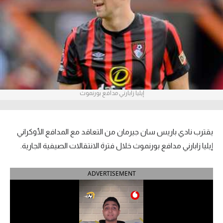
آراء حرة
ركن الألعاب
بطولات
أمريكا 2026
إيليا زابارني مدافع بورنموث
الدوري المصري
الدوري الإنجليزي الممتاز
يقترب نادي باريس سان جيرمان من التعاقد مع المدافع الأوكراني
إيليا زابارني مدافع بورنموث خلال فترة الانتقالات الصيفية الجارية.
الدوري الإسباني
ADVERTISEMENT
الدوري الإيطالي
الدوري الألماني
الدوري الفرنسي