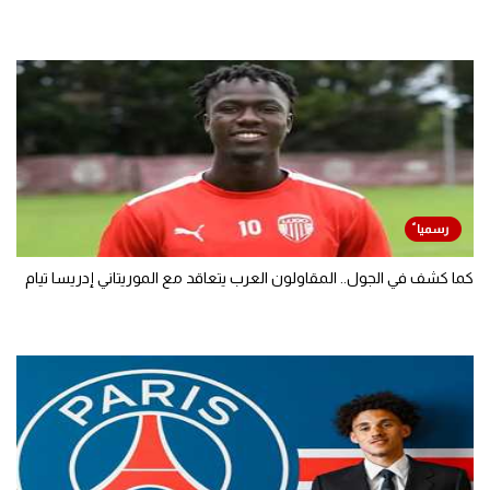
كما كشف في الجول.. المقاولون العرب يتعاقد مع الموريتاني إدريسا تيام