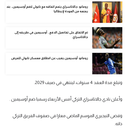
الوطن العربي
رومانو: جالاتاسراي يتمم اتفاقه مع نابولي لضم أوسيمين.. بند
يمنعه من العودة لإيطاليا
في المونديال
رياضة نسائية
تم الاتفاق على تفاصيل الدفع.. أوسيمين في طريقه إلى
جالاتاسراي
آسيا
أمريكا
رومانو: أوسيمين يغيب عن انطلاق معسكر نابولي للمرض
ركن الألعاب
أقسام خاصة
وتبلغ مدة العقد 4 سنوات، لينتهي في صيف 2029.
Gamers
وأعلن نادي جالاتاسراي التركي أمس الأربعاء رسميا ضم أوسيمين .
ميركاتو
تحقيق في الجول
وقضى النيجيري الموسم الماضي معارا في صفوف الفريق التركي
ذاته.
تقرير في الجول