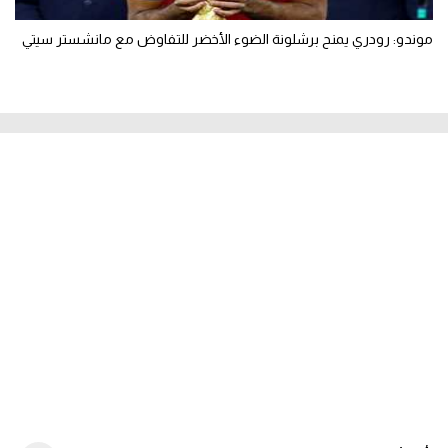
موندو: رودري يمنح برشلونة الضوء الأخضر للتفاوض مع مانشستر سيتي