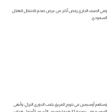
تحليل في الجول
وفي الصيف الجاري رفض أكثر من عرض ضخم للانتقال للهلال
حكايات في الجول
السعودي.
كويز في الجول
فيديو في الجول
وساهم أوسيمين في تتويج الفريق بلقب الدوري التركي، وأنهى
الموسم وفي رصيده 37 هدفا بقميص الأسود كأفضل هداف