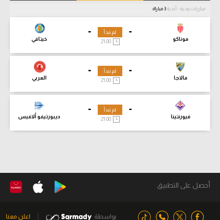
مباريات ودية - أندية
3 مباراة
-
-
لم تبدأ
موناكو
خيتافي
21:00
-
-
لم تبدأ
مالاجا
العربي
21:00
-
-
لم تبدأ
فيورنتينا
ديبورتيفو ألافيس
21:00
أحصل على التطبيق
بواسطة
اعلن معنا