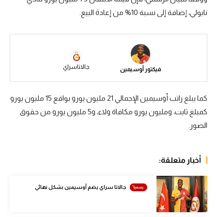
نابولي، إضافة إلى نسبة 10% من إعادة البيع.
سعودي في الجول
الدوري الإنجليزي
الدوري الإسباني
جالاتاسراي
فيكتور أوسيمين
دوري أبطال أوروبا
القسم الثاني
كما يبلغ راتب أوسيمين الإجمالي 21 مليون يورو بواقع 15 مليون يورو
رياضات أخرى
كمبلغ ثابت، ومليون يورو مكافاة ولاء، و5 مليون يورو من حقوق
الصور.
أمم إفريقيا
كرة السلة الأمريكية
أخبار متعلقة:
كرة سلة
كرة يد
جالاتا سراي يضم أوسيمين بشكل نهائي
كرة طائرة