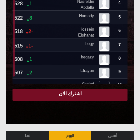
أمس
اليوم
غدا