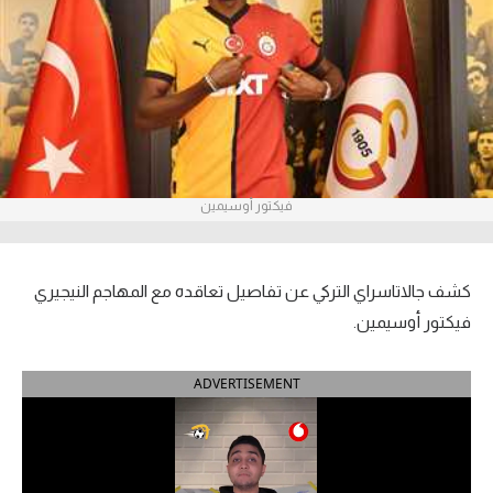
آراء حرة
ركن الألعاب
بطولات
أمريكا 2026
فيكتور أوسيمين
الدوري المصري
الدوري الإنجليزي الممتاز
كشف جالاتاسراي التركي عن تفاصيل تعاقده مع المهاجم النيجيري
فيكتور أوسيمين.
الدوري الإسباني
ADVERTISEMENT
الدوري الإيطالي
الدوري الألماني
الدوري الفرنسي