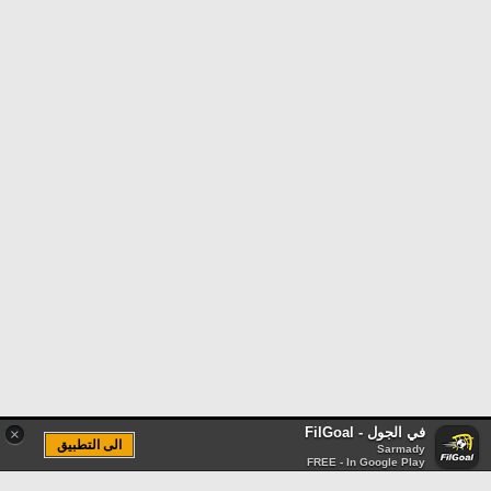
في الجول - FilGoal
×
الى التطبيق
Sarmady
FREE - In Google Play