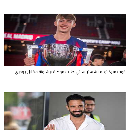
فوت ميركاتو: مانشستر سيتي يطلب موهبة برشلونة مقابل رودري