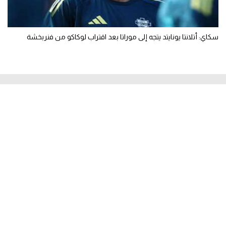
سكاي: أتلانتا يونايتد يتجه إلى موراتا بعد اقتراب لوكاكو من فنربخشة