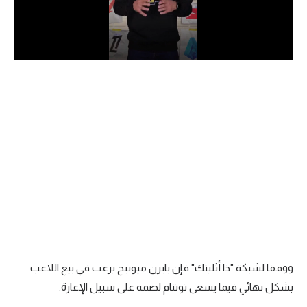
الدوري السعودي للمحترفين
دوري أبطال أوروبا
دوري أبطال إفريقيا
كل البطولات
أقسام
الكرة المصرية
الدوري المصري
الكرة الأوروبية
ووفقا لشبكة "ذا أثليتك" فإن بايرن ميونيخ يرغب في بيع اللاعب
الكرة الإفريقية
بشكل نهائي فيما يسعى توتنام لضمه على سبيل الإعارة.
منتخب مصر