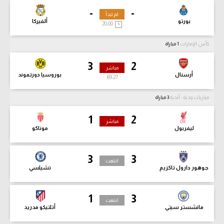
-
-
لم تبدأ
بورتو
ألفيركا
20:00
كأس الإمارات
1 مباراة
3
2
مباشر
أرسنال
بوروسيا دورتموند
69:29
مباريات ودية - أندية
3 مباراة
1
2
مباشر
ليفربول
موناكو
3
3
انتهت
جوهور دارول تاكزيم
تشيلسي
1
3
انتهت
مانشستر سيتي
أتلتيكو مدريد