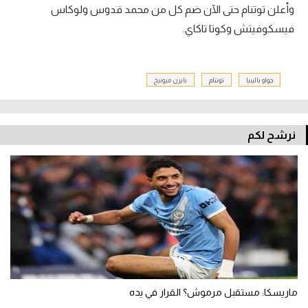
وأعلن توتنام حتى الآن ضم كل من محمد قدوس ولوكاس
فيسكوفيتش وكوتا تاكاي.
جواو بالينيا
توتنام
بايرن ميونيخ
نرشح لكم
ماريسكا: مستقبل مرموش؟ القرار في يده