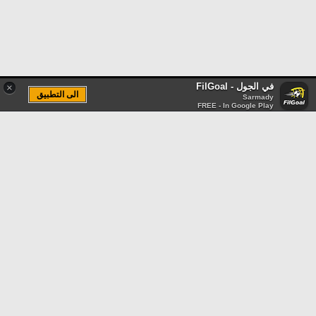
في الجول - FilGoal
×
الى التطبيق
Sarmady
FREE - In Google Play