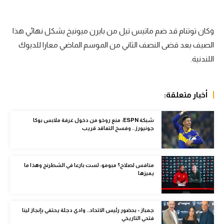
الوطن العربي
في المونديال
وكان توتنام قد ضم ماتيس تيل من بايرن ميونيخ بشكل نهائي هذا
الصيف بعد قضى النصف الثاني من الموسم الماضي معارا للديوك
رياضة نسائية
اللندنية.
آسيا
أمريكا
أخبار متعلقة:
ركن الألعاب
شبكة ESPN: منع روخو من دخول غرفة ملابس بوكا
جونيورز.. وفسخ التعاقد قريب
أقسام خاصة
Gamers
منافس لصلاح؟ مبومو: لست بارعا في الشطرنج وهذا ما
يميزها
ميركاتو
تحقيق في الجول
جمباز - بحضور رئيس الاتحاد.. وادي دجلة يحتفي بإنجاز لينا
تقرير في الجول
فتحي التاريخي