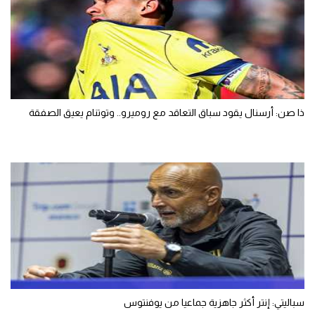
ذا صن: أرسنال يقود سباق التعاقد مع روميرو.. وتوتنام يعيق الصفقة
سباليتي: إنتر أكثر جاهزية جماعيا من يوفنتوس