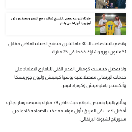
تحليل في الجول
ماركا: لابورت يسعى لفسخ تعاقده مع النصر وسط عروض
حكايات في الجول
أوروبية أبرزها من بلباو
كويز في الجول
وانضم بالينيا صاحب الـ 30 عاما لبايرن ميونيخ الصيف الماضي مقابل
فيديو في الجول
51 مليون يورو وشارك فقط في 25 مباراة.
ولا يفضل فينسنت كومباني المدير الفني للبافاري الاعتماد على
خدمات البرتغالي مفضلا عليه يوشوا كيميتش وليون جوريتسكا
وألكسندر بافلوفيتش وكونراد لايمر.
وتألق بالينيا بقميص فولام حيث خاض 79 مباراة بقميصه وفاز بجائزة
أفضل لاعب في الفريق بأول مواسمه عقب انضمامه قادما من
سبورتنج لشبونة البرتغالي.