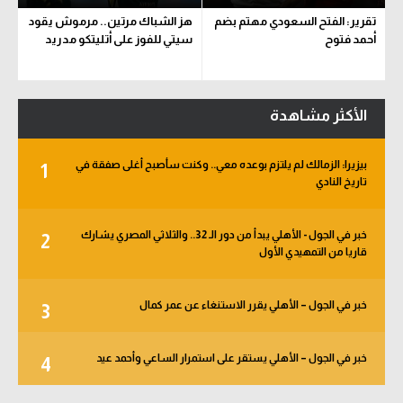
تقرير: الفتح السعودي مهتم بضم
هز الشباك مرتين.. مرموش يقود
أحمد فتوح
سيتي للفوز على أتليتكو مدريد
الأكثر مشاهدة
بيزيرا: الزمالك لم يلتزم بوعده معي.. وكنت سأصبح أغلى صفقة في
1
تاريخ النادي
خبر في الجول - الأهلي يبدأ من دور الـ 32.. والثلاثي المصري يشارك
2
قاريا من التمهيدي الأول
خبر في الجول – الأهلي يقرر الاستنغاء عن عمر كمال
3
خبر في الجول – الأهلي يستقر على استمرار الساعي وأحمد عيد
4