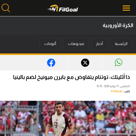
الكرة الأوروبية
محتوى إخباري
الرئيسية
أخبار
فيديوهات
ألبومات
الرئيسية
أخبار
مباريات
ذا أثليتك: توتنام يتفاوض مع بايرن ميونيخ لضم بالينيا
ميركاتو
الخميس، 31 يوليه 2025 - 15:15
كتب :
FilGoal
فانتازي في الجول
مسابقة التوقعات
فيديوهات
عدسات