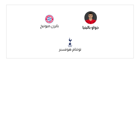
سعودي في الجول
الدوري الإنجليزي
بايرن ميونيخ
جواو بالينيا
الدوري الإسباني
دوري أبطال أوروبا
توتنام هوتسبر
القسم الثاني
رياضات أخرى
أمم إفريقيا
كرة السلة الأمريكية
كرة سلة
كرة يد
كرة طائرة