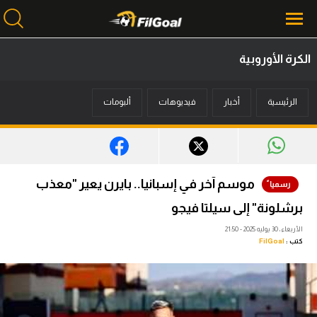
الكرة الأوروبية
محتوى إخباري
الرئيسية
أخبار
فيديوهات
ألبومات
الرئيسية
أخبار
مباريات
موسم آخر في إسبانيا.. بايرن يعير "معذب
ميركاتو
برشلونة" إلى سيلتا فيجو
فانتازي في الجول
الأربعاء، 30 يوليه 2025 - 21:50
كتب :
FilGoal
مسابقة التوقعات
فيديوهات
عدسات