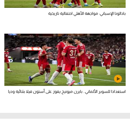
بادالونا الإسباني: مواجهة الأهلي احتفالية تاريخية
استعدادا للسوبر الألماني.. بايرن ميونيخ يفوز على أستون فيلا بثنائية وديا