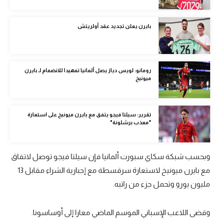
الوطن العربي
بايرن يعلن تجديد عقد أولريتش
في المونديال
رياضة نسائية
آسيا
رومانو: لويس دياز يصل ألمانيا تمهيدا للانضمام لـ بايرن
ميونيخ
أمريكا
ركن الألعاب
تقرير: سيلتا فيجو يتفق مع بايرن ميونيخ على استعارة
"معذب برشلونة"
أقسام خاصة
Gamers
وبحسب شبكة سكاي سبورت ألمانيا فإن سيلتا فيجو توصل لاتفاق
مع بايرن ميونيخ لاستعارة سرقسطة مع إجبارية الشراء مقابل 13
ميركاتو
مليون يورو وتحمل جزء من راتبه.
تحقيق في الجول
وقضى اللاعب الإسباني الموسم الماضي معارا إلى أوساسونا.
تقرير في الجول