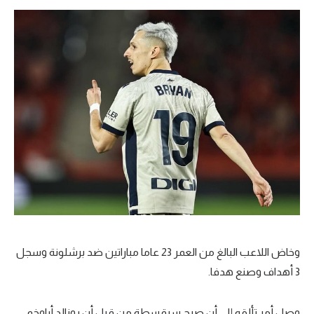
وخاض اللاعب البالغ من العمر 23 عاما مباراتين ضد برشلونة وسجل
3 أهداف وصنع هدفا.
وصل أمر تألقه إلى أن صرح سرقسطة من قبل أن رونالد أراوخو