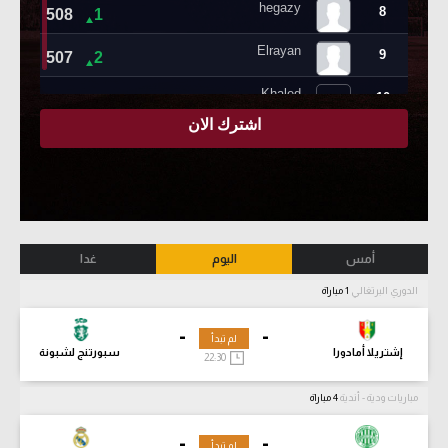
أمس
اليوم
غدا
الدوري البرتغالي
1 مباراة
-
-
لم تبدأ
إشتريلا أمادورا
سبورتنج لشبونة
22:30
مباريات ودية - أندية
4 مباراة
-
-
لم تبدأ