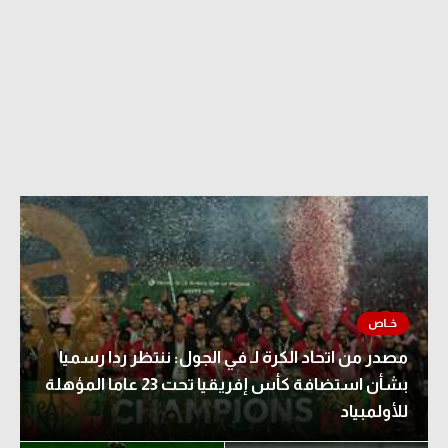
مصدر من اتحاد الكرة لـ في الجول: ننتظر ردا رسميا
بشأن استضافة كأس إفريقيا تحت 23 عاما المؤهلة
للأولمبياد