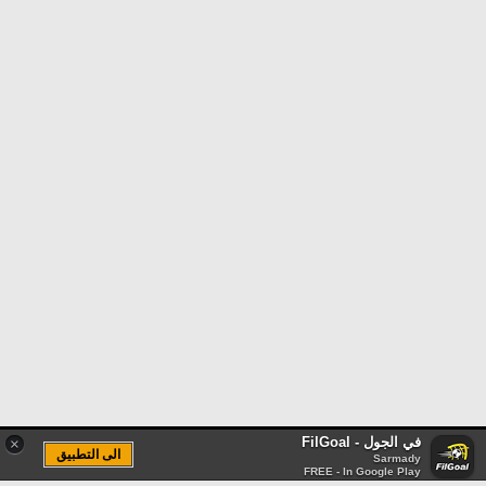
في الجول - FilGoal
×
الى التطبيق
Sarmady
FREE - In Google Play