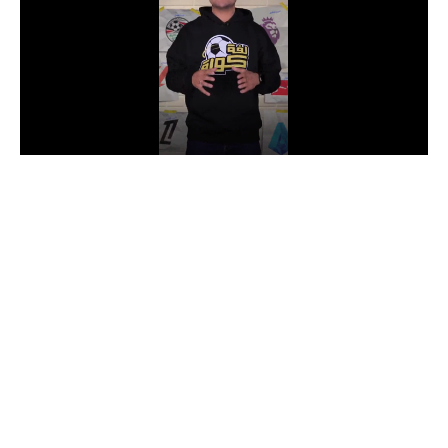
الدوري السعودي للمحترفين
دوري أبطال أوروبا
دوري أبطال إفريقيا
كل البطولات
أقسام
الكرة المصرية
الدوري المصري
الكرة الأوروبية
الكرة الإفريقية
منتخب مصر