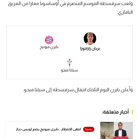
ولعب سرقسطة الموسم المنصرم في أوساسونا معارا من الفريق
سعودي في الجول
البافاري.
الدوري الإنجليزي
الدوري الإسباني
دوري أبطال أوروبا
بايرن ميونيخ
بريان زاراجوزا
القسم الثاني
رياضات أخرى
سيلتا فيجو
أمم إفريقيا
وأعلن بايرن اليوم الثلاثاء انتقال سرقسطة إلى سيلتا فيجو.
كرة السلة الأمريكية
كرة سلة
أخبار متعلقة:
كرة يد
انتهى الانتظار.. بايرن ميونيخ يضم لويس دياز
كرة طائرة