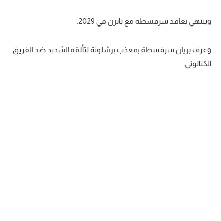
تحليل في الجول
وينتهي تعاقد سرقسطة مع بايرن في 2029.
حكايات في الجول
وعرف بريان سرقسطة بمعذب برشلونة لتألقه الشديد ضد الفريق
كويز في الجول
الكتالوني.
فيديو في الجول