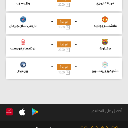
فرينكفاروزي
ريال مدريد
20:00
-
-
لم تبدأ
مانشستر يونايتد
باريس سان جيرمان
18:00
-
-
لم تبدأ
برشلونة
نوتنجهام فورست
22:00
-
-
لم تبدأ
تشايكور ريزه سبور
بيراميدز
15:00
أحصل على التطبيق