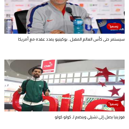
سيستمر حتى كأس العالم المقبل.. بوكيتينو يمدد عقده مع أمريكا
فوزينيا يصل إلى تشيلي وينضم لـ كولو كولو