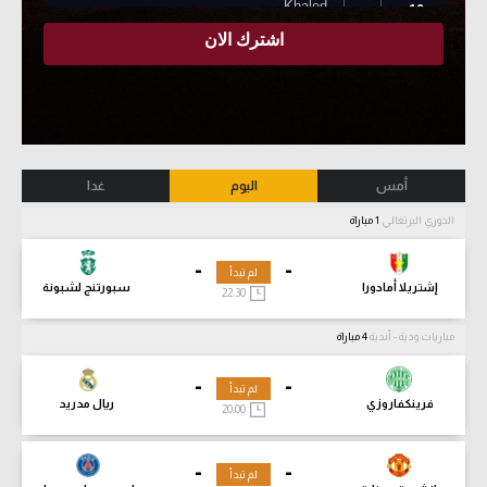
أمس
اليوم
غدا
الدوري البرتغالي
1 مباراة
-
-
لم تبدأ
إشتريلا أمادورا
سبورتنج لشبونة
22:30
مباريات ودية - أندية
4 مباراة
-
-
لم تبدأ
فرينكفاروزي
ريال مدريد
20:00
-
-
لم تبدأ