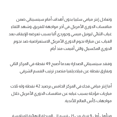
تحليل في الجول
حكايات في الجول
وتعادل إنتر ميامي سلبيا بدون أهداف أمام سينسيناتي ضمن
منافسات الدوري الأمريكي في آخر مواجهة للفريق، وشهد اللقاء
كويز في الجول
غياب الثنائي ليونيل ميسي وجوردي ألبا بسبب تعرضه للإيقاف بعد
فيديو في الجول
الغياب عن مباراة نجوم الدوري الأمريكي الاستعراضية ضد نجوم
الدوري المكسيكي والتي أقيمت منذ أيام.
وفقد سينسيناتي الصدارة بعدما أصبح 49 نقطة في المركز الثاني
وبفارق نقطة عن فيلاديلفيا متصدر ترتيب القسم الشرقي.
أما إنتر ميامي فجاء في المركز الخامس برصيد 42 نقطة وله ثلاث
مباريات مؤجلة بسبب غيابه عن منافسات الدوري الأمريكي خلال
مواجهات كأس العالم للأندية.
ويتأهل أول 9 فرق من كل قسم إلى المرحلة النهائية للمنافسة