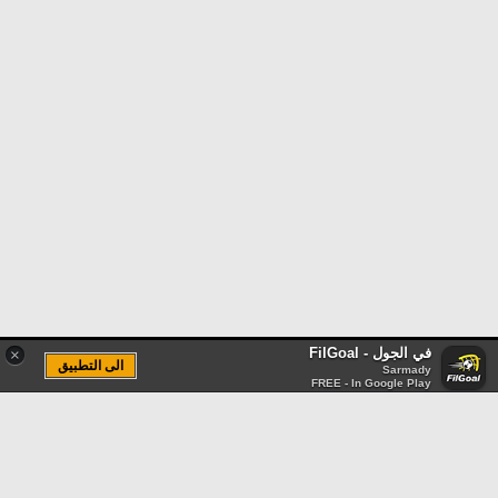
في الجول - FilGoal
×
الى التطبيق
Sarmady
FREE - In Google Play