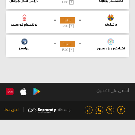
مانشستر يونايتد
باريس سان جيرمان
18:00
-
-
لم تبدأ
برشلونة
نوتنجهام فورست
22:00
-
-
لم تبدأ
تشايكور ريزه سبور
بيراميدز
15:00
أحصل على التطبيق
بواسطة
اعلن معنا