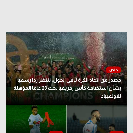
مصدر من اتحاد الكرة لـ في الجول: ننتظر ردا رسميا
بشأن استضافة كأس إفريقيا تحت 23 عاما المؤهلة
للأولمبياد