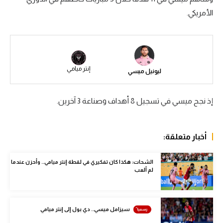
الأمريكي.
سعودي في الجول
الدوري الإنجليزي
الدوري الإسباني
إنتر ميامي
ليونيل ميسي
دوري أبطال أوروبا
القسم الثاني
إذ نجح ميسي في تسجيل 8 أهداف وصناعة 3 آخرين.
رياضات أخرى
أمم إفريقيا
أخبار متعلقة:
كرة السلة الأمريكية
الشحات: هكذا كان تفكيري في لقطة إنتر ميامي.. وأحزن عندما
لم ألعب
كرة سلة
كرة يد
سيزامل ميسي.. دي بول إلى إنتر ميامي
كرة طائرة