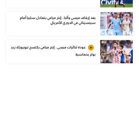
الوطن العربي
في المونديال
بعد إيقاف ميسي وألبا.. إنتر ميامي يتعادل سلبيا أمام
سينسيناتي في الدوري الأمريكي
رياضة نسائية
آسيا
عودة ثنائيات ميسي.. إنتر ميامي يكتسح نيويورك ريد
بولز بخماسية
أمريكا
ركن الألعاب
أقسام خاصة
Gamers
ميركاتو
تحقيق في الجول
تقرير في الجول