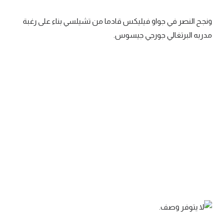
تحليل في الجول
ونجح النصر في جواو فيليكس قادما من تشيلسي بناء على رغبة
حكايات في الجول
مدربه البرتغالي جورجي جيسوس.
كويز في الجول
فيديو في الجول