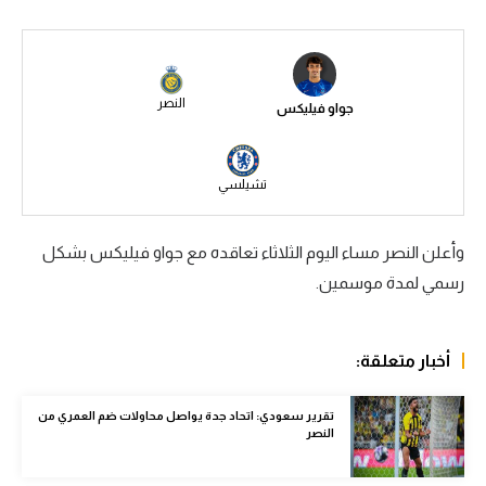
سعودي في الجول
الدوري الإنجليزي
النصر
جواو فيليكس
الدوري الإسباني
دوري أبطال أوروبا
تشيلسي
القسم الثاني
رياضات أخرى
وأعلن النصر مساء اليوم الثلاثاء تعاقده مع جواو فيليكس بشكل
رسمي لمدة موسمين.
أمم إفريقيا
كرة السلة الأمريكية
أخبار متعلقة:
كرة سلة
تقرير سعودي: اتحاد جدة يواصل محاولات ضم العمري من
كرة يد
النصر
كرة طائرة