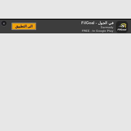
في الجول - FilGoal
×
الى التطبيق
Sarmady
FREE - In Google Play