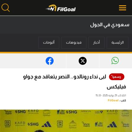
سعودي في الجول
محتوى إخباري
الرئيسية
أخبار
فيديوهات
ألبومات
الرئيسية
أخبار
مباريات
لبى نداء رونالدو.. النصر يتعاقد مع جواو
ميركاتو
فيليكس
فانتازي في الجول
الثلاثاء، 29 يوليه 2025 - 15:33
كتب :
FilGoal
مسابقة التوقعات
فيديوهات
عدسات