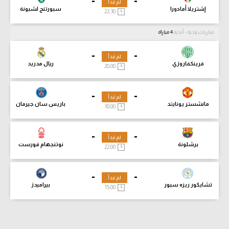
-
-
لم تبدأ
إشتريلا أمادورا
سبورتنج لشبونة
22:30
مباريات ودية - أندية
4 مباراة
-
-
لم تبدأ
فرينكفاروزي
ريال مدريد
20:00
-
-
لم تبدأ
مانشستر يونايتد
باريس سان جيرمان
18:00
-
-
لم تبدأ
برشلونة
نوتنجهام فورست
22:00
-
-
لم تبدأ
تشايكور ريزه سبور
بيراميدز
15:00