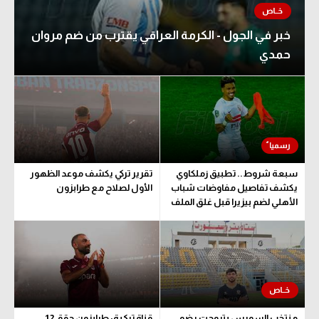
خبر في الجول - الكرمة العراقي يقترب من ضم مروان
حمدي
سبعة شروط.. تطبيق زملكاوي
تقرير تركي يكشف موعد الظهور
يكشف تفاصيل مفاوضات شباب
الأول لصلاح مع طرابزون
الأهلي لضم بيزيرا قبل غلق الملف
منتخب السويس بتروجت يضم
قناة تركية: طرابزون حقق 12