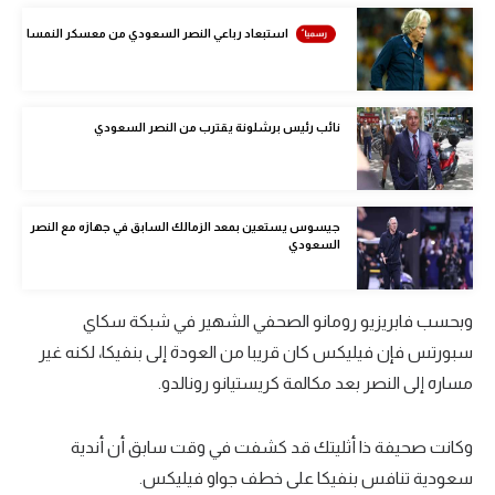
الوطن العربي
استبعاد رباعي النصر السعودي من معسكر النمسا
في المونديال
رياضة نسائية
نائب رئيس برشلونة يقترب من النصر السعودي
آسيا
أمريكا
جيسوس يستعين بمعد الزمالك السابق في جهازه مع النصر
ركن الألعاب
السعودي
أقسام خاصة
وبحسب فابريزيو رومانو الصحفي الشهير في شبكة سكاي
Gamers
سبورتس فإن فيليكس كان قريبا من العودة إلى بنفيكا، لكنه غير
مساره إلى النصر بعد مكالمة كريستيانو رونالدو.
ميركاتو
تحقيق في الجول
وكانت صحيفة ذا أثليتك قد كشفت في وقت سابق أن أندية
سعودية تنافس بنفيكا على خطف جواو فيليكس.
تقرير في الجول