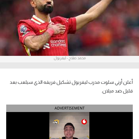
آراء حرة
ركن الألعاب
بطولات
الدوري المصري
محمد صلاح - ليفربول
الدوري الإنجليزي الممتاز
الدوري الإسباني
أعلن أرني سلوت مدرب ليفربول تشكيل فريقه الذي سيلعب بعد
قليل ضد ميلان.
الدوري الإيطالي
ADVERTISEMENT
الدوري الألماني
الدوري التركي
الدوري الفرنسي