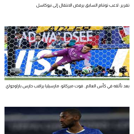
تقرير: لاعب توتنام السابق يرفض الانتقال إلى نيوكاسل
بعد تألقه في كأس العالم.. فوت ميركاتو: مارسيليا يراقب حارس باراوجواي