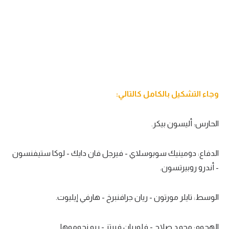
تحليل في الجول
حكايات في الجول
كويز في الجول
فيديو في الجول
وجاء التشكيل بالكامل كالتالي:
الحارس: أليسون بيكر.
الدفاع: دومينيك سوبوسلاي - فيرجل فان دايك - لوكا ستيفنسون
- أندرو روبيرتسون.
الوسط: تايلر مورتون - ريان جرافنبرخ - هارفي إيليوت.
الهجوم: محمد صلاح - فلوريان فيرتز - ريو نجوموها.