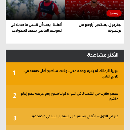
ليفربول يستعير أراوخو من
أفشة: يجب أن ننسى ما حدث في
برشلونة
الموسم الماضي بحصد البطولات
الأكثر مشاهدة
بيزيرا: الزمالك لم يلتزم بوعده معي.. وكنت سأصبح أغلى صفقة في
1
تاريخ النادي
مصدر مقرب من اللاعب لـ في الجول: كونيا سبور رفع عرضه لضم إمام
2
عاشور
خبر في الجول – الأهلي يستقر على استمرار الساعي وأحمد عيد
3