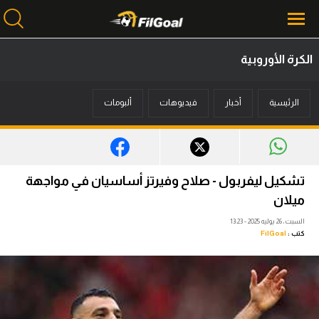
الكرة الأوروبية
محتوى إخباري
الرئيسية
أخبار
فيديوهات
ألبومات
الرئيسية
أخبار
مباريات
تشكيل ليفربول - صلاح وفيرتز أساسيان في مواجهة
ميركاتو
ميلان
السبت، 26 يوليه 2025 - 13:23
فانتازي في الجول
كتب :
FilGoal
مسابقة التوقعات
فيديوهات
عدسات