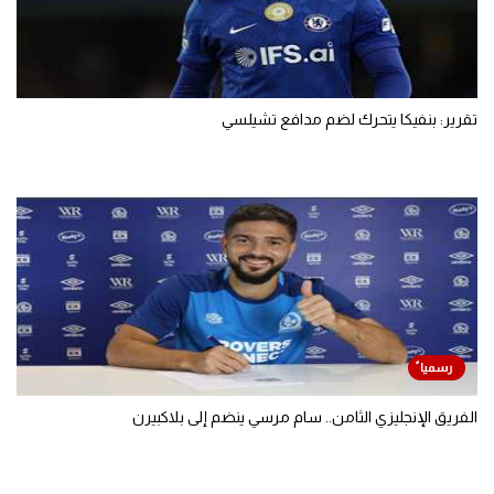
تقرير: بنفيكا يتحرك لضم مدافع تشيلسي
الفريق الإنجليزي الثامن.. سام مرسي ينضم إلى بلاكبيرن