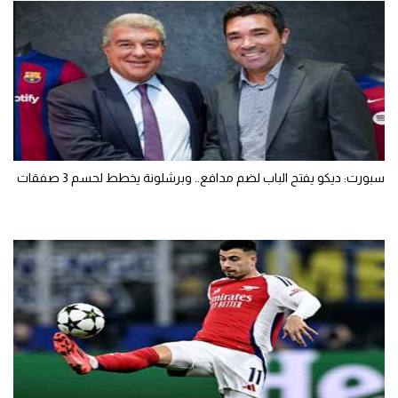
سبورت: ديكو يفتح الباب لضم مدافع.. وبرشلونة يخطط لحسم 3 صفقات