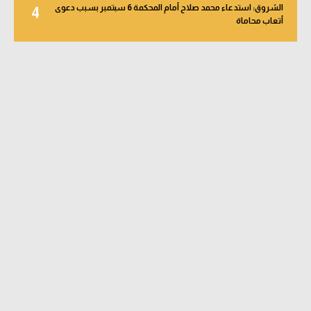
الشروق: استدعاء محمد صلاح أمام المحكمة 6 سبتمبر بسبب دعوى
4
أتعاب محاماة