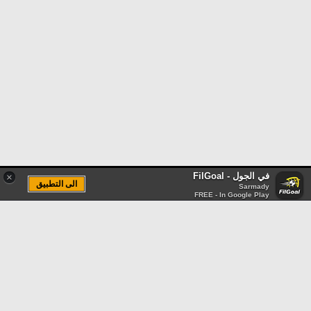
في الجول - FilGoal
×
الى التطبيق
Sarmady
FREE - In Google Play