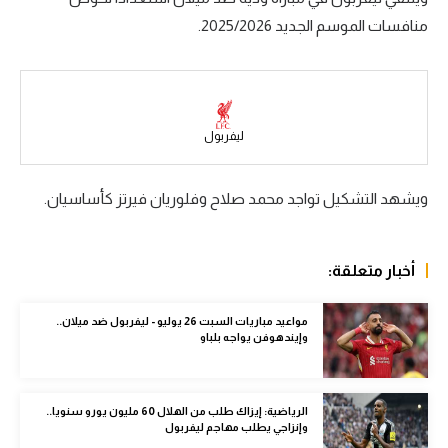
منافسات الموسم الجديد 2025/2026.
سعودي في الجول
الدوري الإنجليزي
الدوري الإسباني
ليفربول
دوري أبطال أوروبا
القسم الثاني
ويشهد التشكيل تواجد محمد صلاح وفلوريان فيرتز كأساسيان.
رياضات أخرى
أمم إفريقيا
أخبار متعلقة:
كرة السلة الأمريكية
مواعيد مباريات السبت 26 يوليو - ليفربول ضد ميلان..
وإيندهوفن يواجه بلباو
كرة سلة
كرة يد
الرياضية: إيزاك طلب من الهلال 60 مليون يورو سنويا..
كرة طائرة
وإنزاجي يطلب مهاجم ليفربول