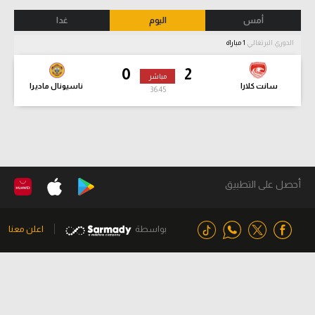
أمس
اليوم
غدا
الدوري البرتغالي
1 مباراة
0
2
مباشر
سانت كلارا
ناسيونال ماديرا
36:46
أحصل على التطبيق
بواسطة
اعلن معنا