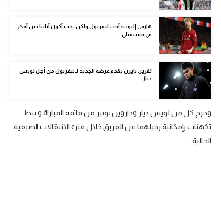
الوطن العربي
هارفي إليوت: أحب ليفربول ولكن يجب أكون أنانيا حين أفكر
في المونديال
في مستقبلي
رياضة نسائية
آسيا
تقرير: بايرن يقدم عرضه الجديد لـ ليفربول من أجل لويس
دياز
أمريكا
ركن الألعاب
وخرج كل من لويس دياز وداروين نونيز من قائمة المباراة وسط
تكهنات بإمكانية رحيلهما عن الفريق خلال فترة الانتقالات الصيفية
الحالية.
أقسام خاصة
Gamers
ميركاتو
تحقيق في الجول
تقرير في الجول