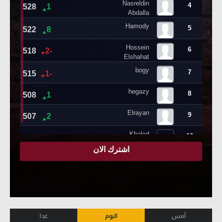
أمس
اليوم
غدا