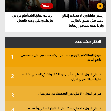
رئيس طرابزون: لا يمكنك إقناع
الزمالك يغلق الباب أمام عروض
لاعب مثل صلاح بالمال..
بيزيرا.. وينفي وعده بالرحيل
وتريزيجيه لعب دورا إيجابيا
الأكثر مشاهدة
بيزيرا: الزمالك لم يلتزم بوعده معي.. وكنت سأصبح أغلى صفقة في
1
تاريخ النادي
خبر في الجول - الأهلي يبدأ من دور الـ 32.. والثلاثي المصري يشارك
2
قاريا من التمهيدي الأول
خبر في الجول – الأهلي يقرر الاستنغاء عن عمر كمال
3
خبر في الجول – الأهلي يستقر على استمرار الساعي وأحمد عيد
4