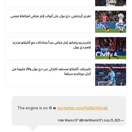
الوطن العربي
تقرير أرجنتيني: دي بول على أبواب إنتر ميامي لمزاملة ميسي
في المونديال
رياضة نسائية
آسيا
فابريزيو رومانو: إنتر ميامي يبدأ محادثات مع أتليتكو مدريد
لضم دي بول
أمريكا
ركن الألعاب
تليجراف: أتليتكو مستعد للتخلي عن دي بول و20 مليونا من
أجل بيرناردو سيلفا
أقسام خاصة
Gamers
ميركاتو
The engine is on ⚙️🔥
pic.twitter.com/NJMq14Kra6
تحقيق في الجول
July 25, 2025
— Inter Miami CF (@InterMiamiCF)
تقرير في الجول