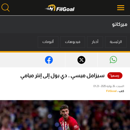
ميركاتو
محتوى إخباري
الرئيسية
أخبار
فيديوهات
ألبومات
الرئيسية
أخبار
مباريات
سيزامل ميسي.. دي بول إلى إنتر ميامي
ميركاتو
السبت، 26 يوليه 2025 - 01:23
كتب :
FilGoal
فانتازي في الجول
مسابقة التوقعات
فيديوهات
عدسات