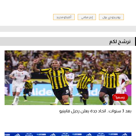
رودريجو دي بول
إنتر ميامي
أتليتكو مدريد
نرشح لكم
بعد 3 سنوات.. اتحاد جدة يعلن رحيل فابينيو