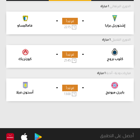
الدوري البرتغالي
1 مباراة
-
-
لم تبدأ
إشتوريل برايا
فاماليساو
22:15
الدوري البلجيكي
1 مباراة
-
-
لم تبدأ
كلوب بروج
كورتريك
21:45
مباريات ودية - أندية
1 مباراة
-
-
لم تبدأ
بايرن ميونيخ
أستون فيلا
13:00
أحصل على التطبيق