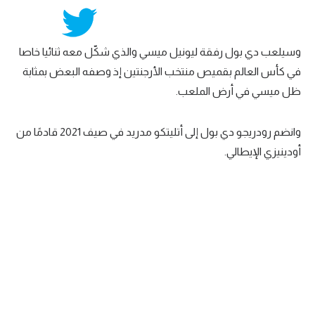
تحليل في الجول
حكايات في الجول
وسيلعب دي بول رفقة ليونيل ميسي والذي شكّل معه ثنائيا خاصا
في كأس العالم بقميص منتخب الأرجنتين إذ وصفه البعض بمثابة
كويز في الجول
ظل ميسي في أرض الملعب.
فيديو في الجول
وانضم رودريجو دي بول إلى أتليتكو مدريد في صيف 2021 قادمًا من
أودينيزي الإيطالي.