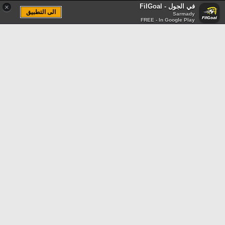
في الجول - FilGoal
×
الى التطبيق
Sarmady
FREE - In Google Play