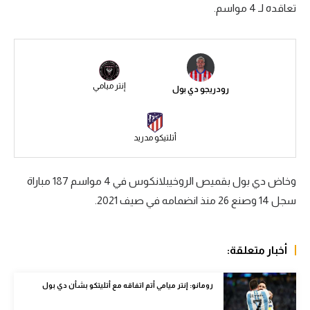
تعاقده لـ 4 مواسم.
سعودي في الجول
الدوري الإنجليزي
الدوري الإسباني
إنتر ميامي
رودريجو دي بول
دوري أبطال أوروبا
القسم الثاني
أتلتيكو مدريد
رياضات أخرى
وخاض دي بول بقميص الروخيبلانكوس في 4 مواسم 187 مباراة
أمم إفريقيا
سجل 14 وصنع 26 منذ انضمامه في صيف 2021.
كرة السلة الأمريكية
كرة سلة
أخبار متعلقة:
كرة يد
رومانو: إنتر ميامي أتم اتفاقه مع أتليتكو بشأن دي بول
كرة طائرة